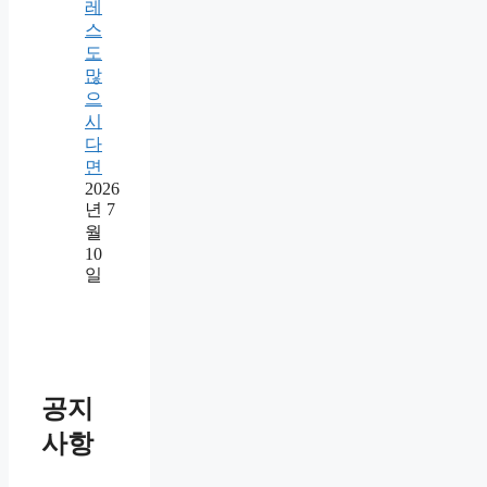
레
스
도
많
으
시
다
면
2026
년 7
월
10
일
공지
사항