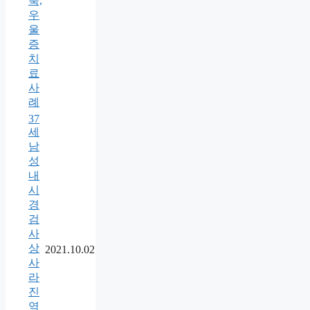
축,
우
울
증
치
료
사
례
37
세
남
성
내
시
경
검
사
상
2021.10.02
사
라
진
역