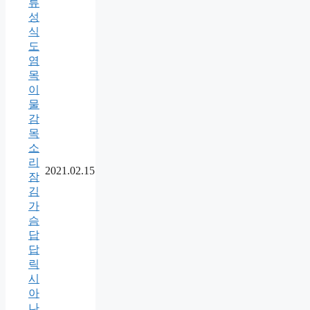
류
성
식
도
염
목
이
물
감
목
소
리
2021.02.15
잠
김
가
슴
답
답
릭
시
아
나