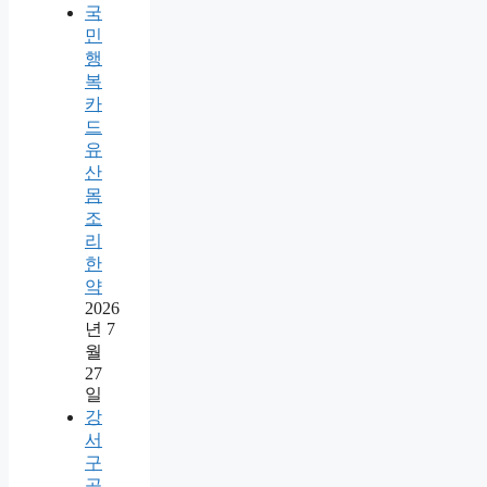
국
민
행
복
카
드
유
산
몸
조
리
한
약
2026
년 7
월
27
일
강
서
구
공