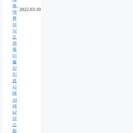
동,
2022.03.10
역
류
성
식
도
염
목
이
물
감
치
료
사
례
30
세
남
성
소
화