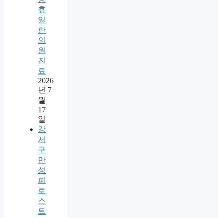
휴
일
한
의
원
진
료
2026
년 7
월
17
일
강
서
구
만
성
피
로
스
트