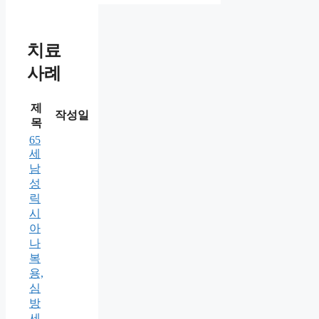
치료
사례
제
작성일
목
65
세
남
성
릭
시
아
나
복
용,
심
방
세