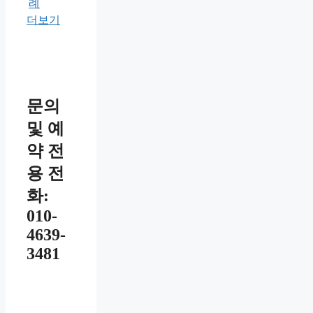
례
더보기
문의
및 예
약 전
용 전
화:
010-
4639-
3481