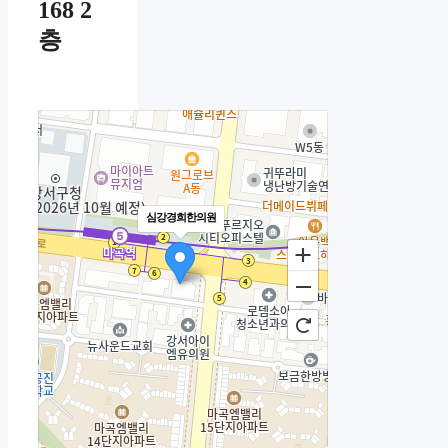
168 2
층
심강경희한의원