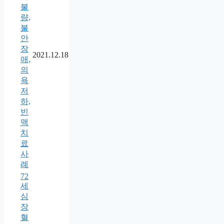
불
량,
불
안
장
2021.12.18
애,
의
욕
저
하,
빈
맥
치
료
사
례
72
세
심
장
혈