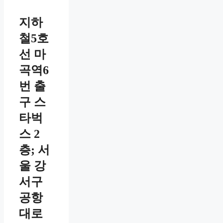
지하
철5호
선 마
곡역6
번 출
구 스
타벅
스 2
층; 서
울 강
서구
공항
대로