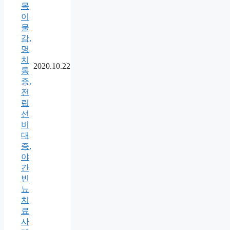
목
이
물
감,
명
치
2020.10.22
통
증,
전
립
선
비
대
증,
야
간
빈
뇨
치
료
사