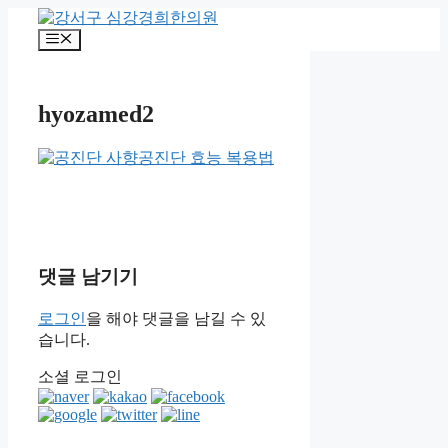
컨
텐
메
츠
뉴
로
건
hyozamed2
너
뛰
기
댓글 남기기
로그인
을 해야 댓글을 남길 수 있
습니다.
소셜 로그인