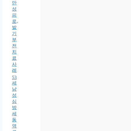
만
성
피
로,
발
기
부
전
치
료
사
례
53
세
남
성
심
방
세
동
역