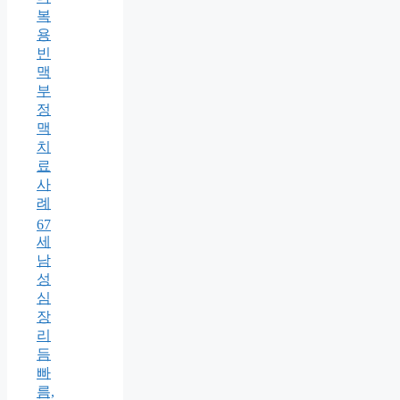
복
용
빈
맥
부
정
맥
치
료
사
례
67
세
남
성
심
장
리
듬
빠
름,