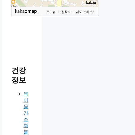
로드뷰
길찾기
지도 크게 보기
건강
정보
목
이
물
감
소
화
불