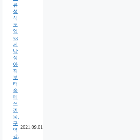
류
성
식
도
염
58
세
남
성
아
침
부
터
속
메
쓰
꺼
움,
구
2021.09.01
역
감,