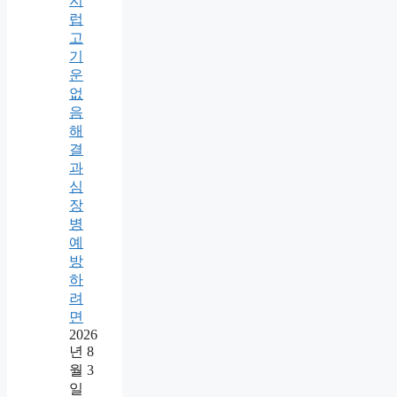
지
럽
고
기
운
없
음
해
결
과
심
장
병
예
방
하
려
면
2026
년 8
월 3
일