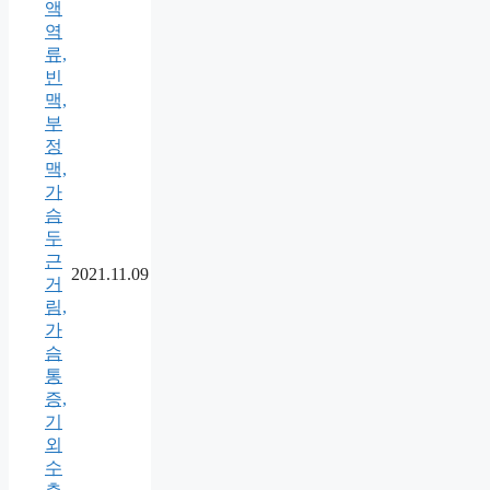
액
역
류,
빈
맥,
부
정
맥,
가
슴
두
근
2021.11.09
거
림,
가
슴
통
증,
기
외
수