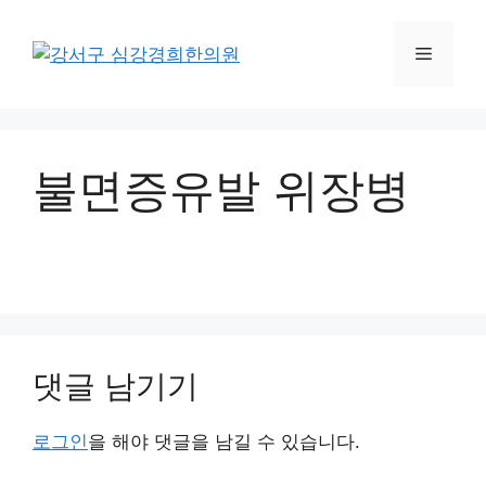
컨
텐
메
츠
로
뉴
건
너
불면증유발 위장병
뛰
기
댓글 남기기
로그인
을 해야 댓글을 남길 수 있습니다.