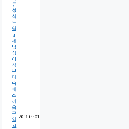
류
성
식
도
염
58
세
남
성
아
침
부
터
속
메
쓰
꺼
움,
구
2021.09.01
역
감,