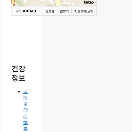
로드뷰
길찾기
지도 크게 보기
건강
정보
목
이
물
감
소
화
불