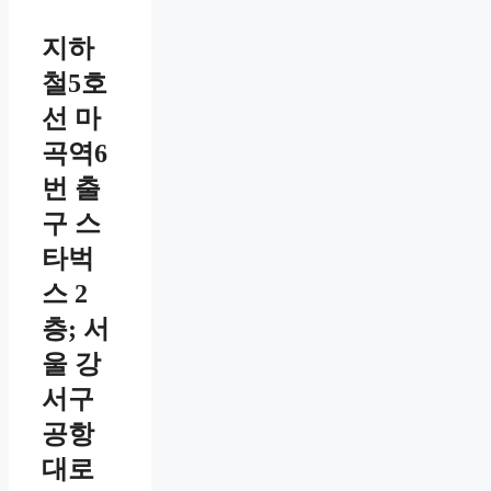
지하
철5호
선 마
곡역6
번 출
구 스
타벅
스 2
층; 서
울 강
서구
공항
대로