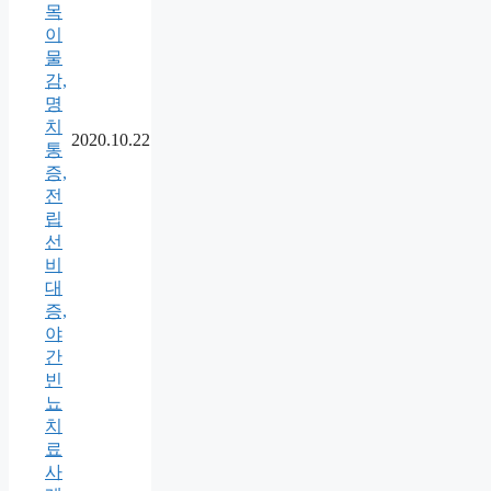
목
이
물
감,
명
치
2020.10.22
통
증,
전
립
선
비
대
증,
야
간
빈
뇨
치
료
사