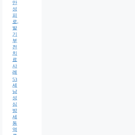
만
성
피
로,
발
기
부
전
치
료
사
례
53
세
남
성
심
방
세
동
역