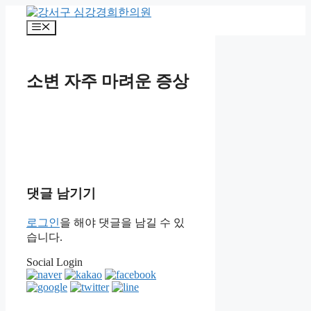
컨
텐
메
츠
뉴
로
건
소변 자주 마려운 증상
너
뛰
기
댓글 남기기
로그인
을 해야 댓글을 남길 수 있
습니다.
Social Login