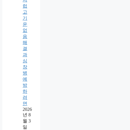
럽
고
기
운
없
음
해
결
과
심
장
병
예
방
하
려
면
2026
년 8
월 3
일