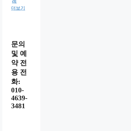
례
더보기
문의
및 예
약 전
용 전
화:
010-
4639-
3481