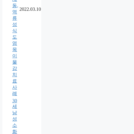
동,
2022.03.10
역
류
성
식
도
염
목
이
물
감
치
료
사
례
30
세
남
성
소
화