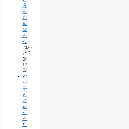
휴
일
한
의
원
진
료
2026
년 7
월
17
일
강
서
구
만
성
피
로
스
트