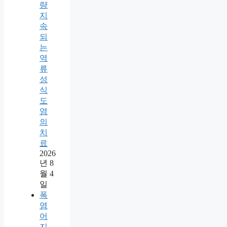
량
지
속
되
는
역
류
성
식
도
염
의
치
료
2026
년 8
월 4
일
폭
염
어
지