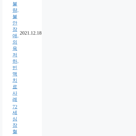
불
량,
불
안
장
2021.12.18
애,
의
욕
저
하,
빈
맥
치
료
사
례
72
세
심
장
혈