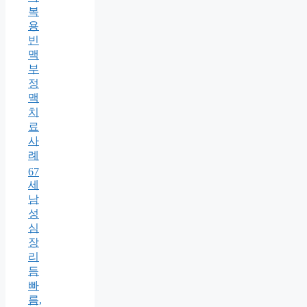
복
용
빈
맥
부
정
맥
치
료
사
례
67
세
남
성
심
장
리
듬
빠
름,