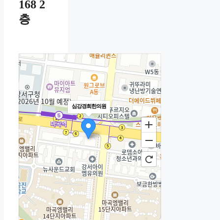
168 2
층
심강경희한의원