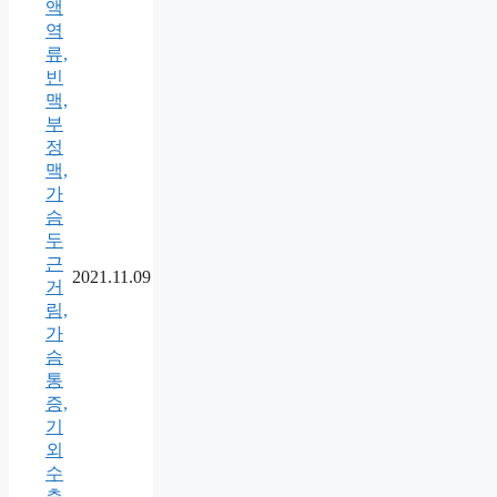
액
역
류,
빈
맥,
부
정
맥,
가
슴
두
근
2021.11.09
거
림,
가
슴
통
증,
기
외
수
축,