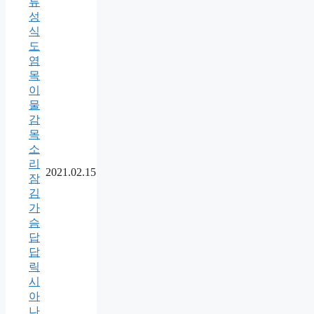
류
성
식
도
염
목
이
물
감
목
소
리
2021.02.15
잠
김
가
슴
답
답
릭
시
아
나