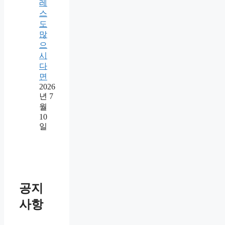
레
스
도
많
으
시
다
면
2026
년 7
월
10
일
공지
사항