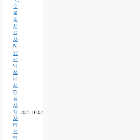
우
울
증
치
료
사
례
37
세
남
성
내
시
경
검
사
상
2021.10.02
사
라
진
역