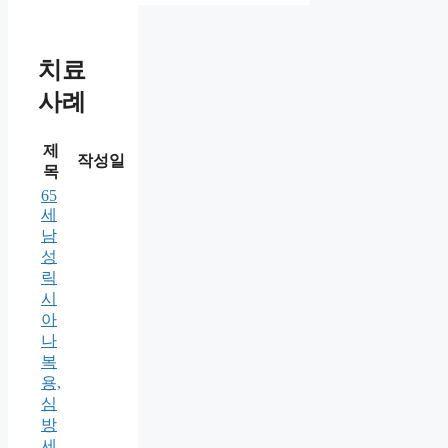
치료
사례
제
작성일
목
65
세
남
성
릭
시
아
나
복
용,
심
방
세