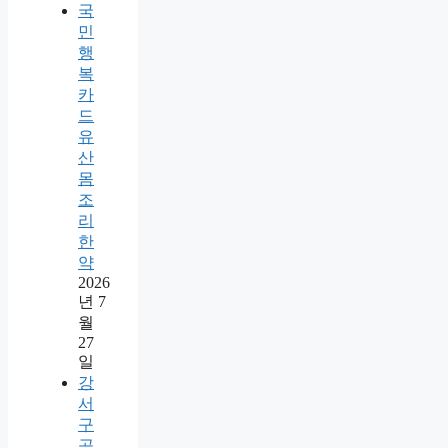
국
민
행
복
카
드
유
산
몸
조
리
한
약
2026
년 7
월
27
일
강
서
구
공