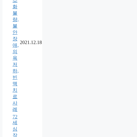
소
화
불
량,
불
안
장
2021.12.18
애,
의
욕
저
하,
빈
맥
치
료
사
례
72
세
심
장