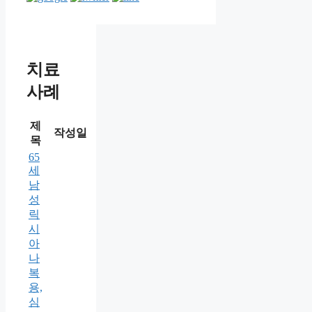
치료
사례
제
작성일
목
65
세
남
성
릭
시
아
나
복
용,
심