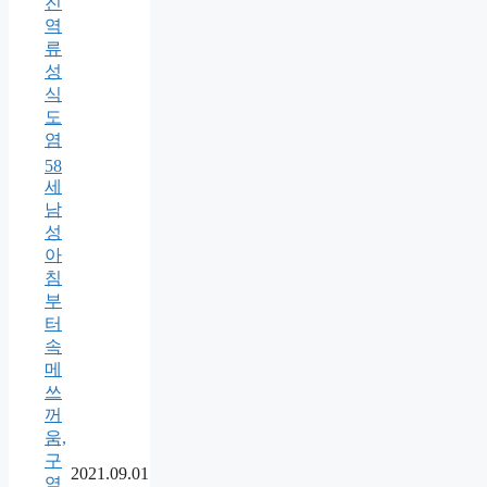
진
역
류
성
식
도
염
58
세
남
성
아
침
부
터
속
메
쓰
꺼
움,
구
2021.09.01
역