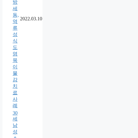
방
세
동,
2022.03.10
역
류
성
식
도
염
목
이
물
감
치
료
사
례
30
세
남
성