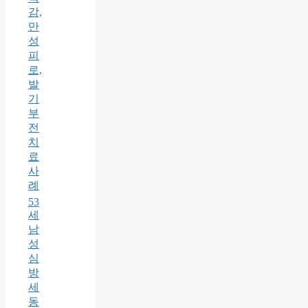
감,
만
성
피
로,
발
기
부
전
치
료
사
례
53
세
남
성
심
방
세
동