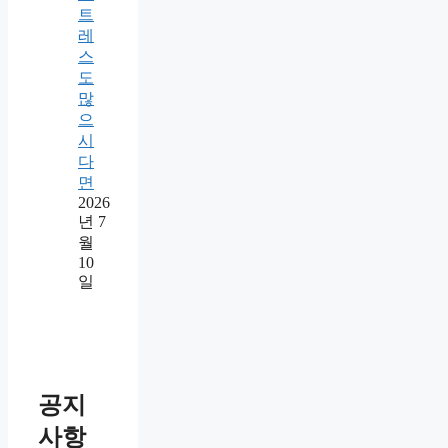
트
레
스
도
많
으
시
다
면
2026
년 7
월
10
일
공지
사항