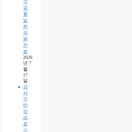
구
공
휴
일
한
의
원
진
료
2026
년 7
월
17
일
강
서
구
만
성
피
로
스