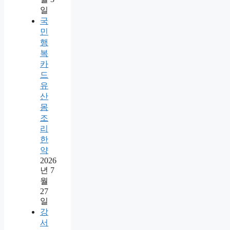
일
국
민
행
복
카
드
유
산
몸
조
리
한
약
2026
년 7
월
27
일
강
서