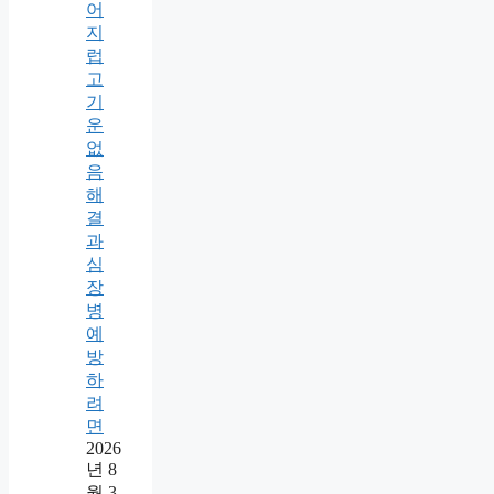
어
지
럽
고
기
운
없
음
해
결
과
심
장
병
예
방
하
려
면
2026
년 8
월 3