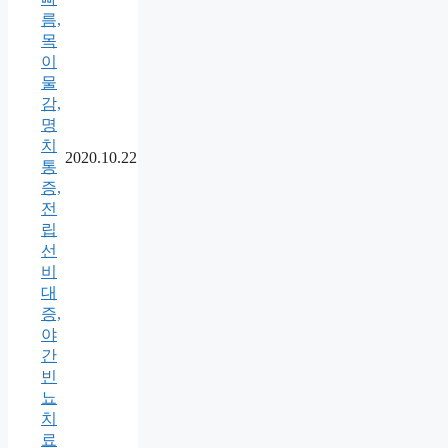
름,
목
이
물
감,
명
치
2020.10.22
통
증,
전
립
선
비
대
증,
야
간
빈
뇨
치
료