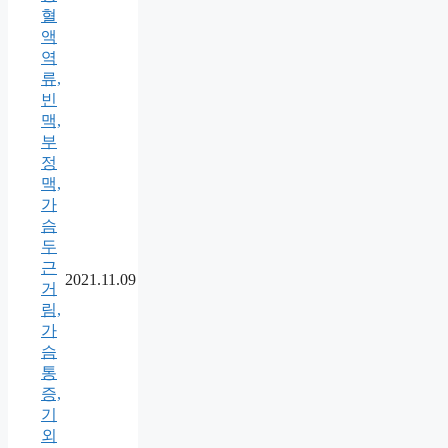
혈
액
역
류,
빈
맥,
부
정
맥,
가
슴
두
근
2021.11.09
거
림,
가
슴
통
증,
기
외