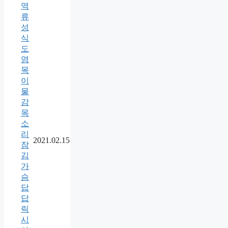
역
류
성
식
도
염
목
이
물
감
목
소
리
2021.02.15
잠
김
가
슴
답
답
릭
시