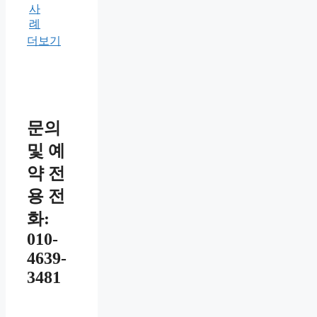
사
례
더보기
문의
및 예
약 전
용 전
화:
010-
4639-
3481