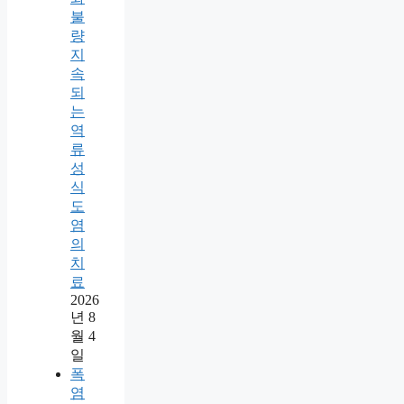
불
량
지
속
되
는
역
류
성
식
도
염
의
치
료
2026
년 8
월 4
일
폭
염