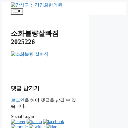
컨
텐
메
츠
뉴
로
건
소화불량살빠짐
너
2025226
뛰
기
댓글 남기기
로그인
을 해야 댓글을 남길 수 있
습니다.
Social Login