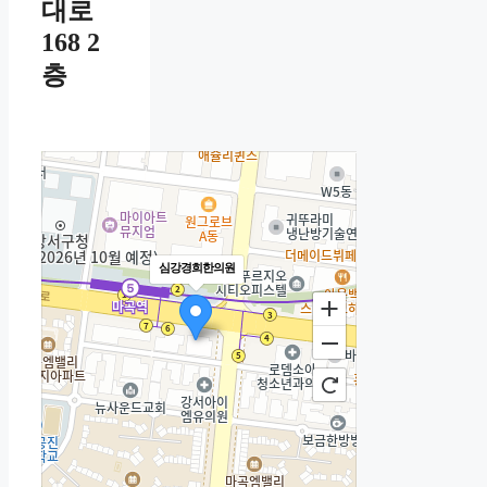
대로
168 2
층
심강경희한의원