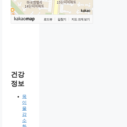
로드뷰
길찾기
지도 크게 보기
건강
정보
목
이
물
감
소
화