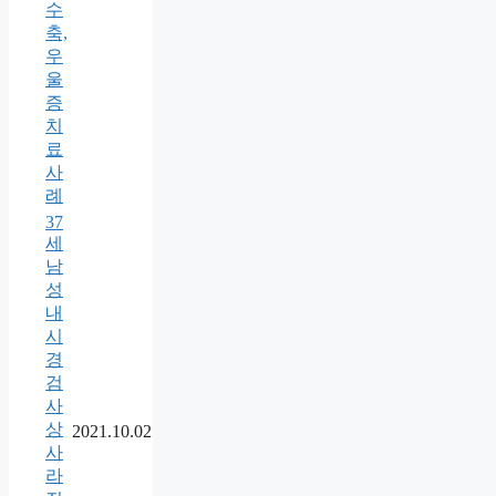
수
축,
우
울
증
치
료
사
례
37
세
남
성
내
시
경
검
사
상
2021.10.02
사
라