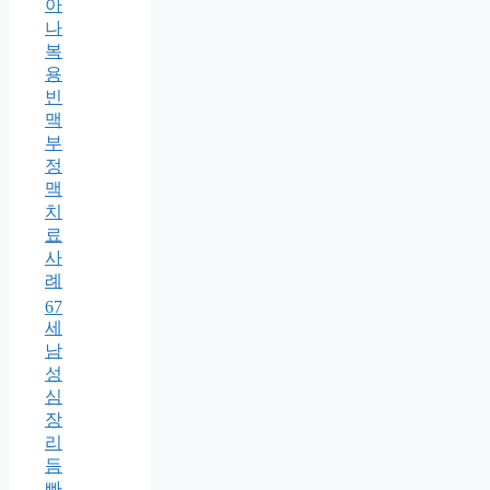
아
나
복
용
빈
맥
부
정
맥
치
료
사
례
67
세
남
성
심
장
리
듬
빠