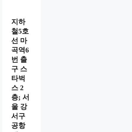
지하
철5호
선 마
곡역6
번 출
구 스
타벅
스 2
층; 서
울 강
서구
공항