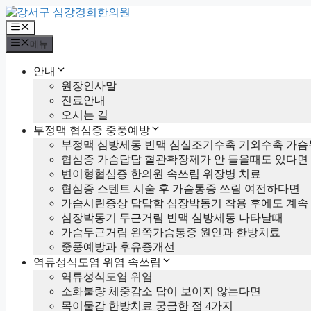
컨
텐
메
츠
뉴
메뉴
로
건
안내
너
원장인사말
뛰
진료안내
기
오시는 길
부정맥 협심증 중풍예방
부정맥 심방세동 빈맥 심실조기수축 기외수축 가슴
협심증 가슴답답 혈관확장제가 안 들을때도 있다면
변이형협심증 한의원 속쓰림 위장병 치료
협심증 스텐트 시술 후 가슴통증 쓰림 여전하다면
가슴시린증상 답답함 심장박동기 착용 후에도 계속
심장박동기 두근거림 빈맥 심방세동 나타날때
가슴두근거림 왼쪽가슴통증 원인과 한방치료
중풍예방과 후유증개선
역류성식도염 위염 속쓰림
역류성식도염 위염
소화불량 체중감소 답이 보이지 않는다면
목이물감 한방치료 궁금한 점 4가지