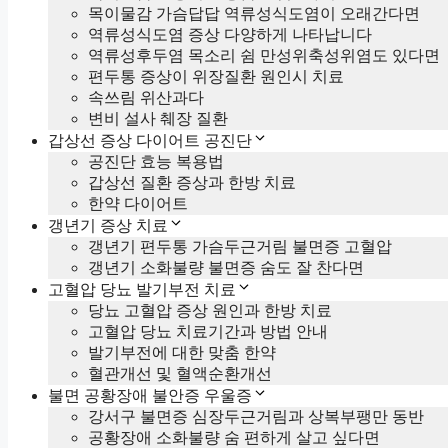
목이물감 가슴답답 역류성식도염이 오래간다면
역류성식도염 증상 다양하게 나타납니다
역류성후두염 목소리 쉼 만성위축성위염도 있다면
편두통 증상이 위장질환 원인시 치료
속쓰림 위산과다
변비 설사 췌장 질환
갑상선 증상 다이어트 공진단
공진단 효능 복용법
갑상선 질환 증상과 한방 치료
한약 다이어트
갱년기 증상 치료
갱년기 편두통 가슴두근거림 불면증 고혈압
갱년기 소화불량 불면증 숨도 잘 찬다면
고혈압 당뇨 발기부전 치료
당뇨 고혈압 증상 원인과 한방 치료
고혈압 당뇨 치료기간과 방법 안내
발기부전에 대한 맞춤 한약
혈관개선 및 혈액순환개선
불면 공황장애 불안증 우울증
강서구 불면증 심장두근거림과 상복부팽만 동반
공황장애 소화불량 숨 편하게 살고 싶다면