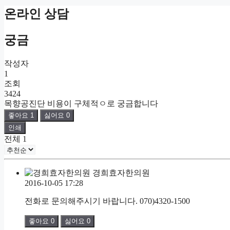
온라인 상담
궁금
작성자
1
조회
3424
목향공진단 비용이 구체적ㅇ로 궁금합니다
좋아요
1
싫어요
0
인쇄
전체
1
경희효자한의원
2016-10-05 17:28
전화로 문의해주시기 바랍니다. 070)4320-1500
좋아요
0
싫어요
0