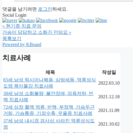
댓글을 남기려면
로그인
하세요.
Social Login
«
현기증 치료 문의
가슴이 답답하고 소화가 안되요
»
목록보기
Powered by KBoard
치료사례
제목
작성일
65세 남성 릭시아나복용, 심방세동, 역류성식
2022.03.10
도염 목이물감 치료사례
30세 남성 소화불량, 불안장애, 의욕저하, 빈
2021.12.18
맥 치료사례
72세 심장 혈액 역류, 빈맥, 부정맥, 가슴두근
2021.11.09
거림, 가슴통증, 기외수축, 우울증 치료사례
37세 남성 내시경 검사상 사라진 역류성식도
2021.10.02
염