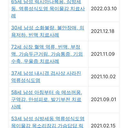
65세 남성 릭시아나복용, 심방세
동, 역류성식도염 목이물감 치료사
2022.03.10
례
30세 남성 소화불량, 불안장애, 의
2021.12.18
욕저하, 빈맥 치료사례
72세 심장 혈액 역류, 빈맥, 부정
맥, 가슴두근거림, 가슴통증, 기외
2021.11.09
수축, 우울증 치료사례
37세 남성 내시경 검사상 사라진
2021.10.02
역류성식도염
58세 남성 아침부터 속 메쓰꺼움,
구역감, 만성피로, 발기부전 치료
2021.09.01
사례
53세 남성 심방세동 역류성식도염
목이물감 목소리잠김 가슴답답 릭
2021.02.15