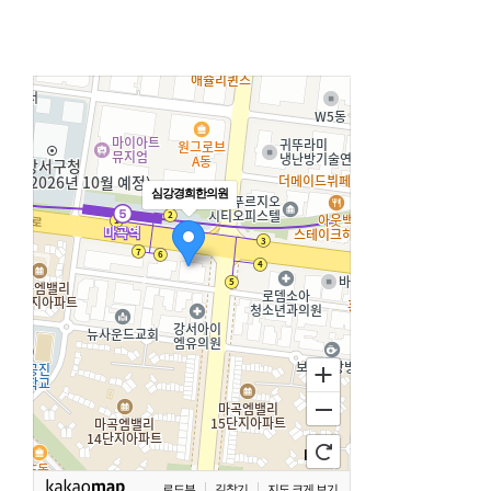
심강경희한의원
로드뷰
길찾기
지도 크게 보기