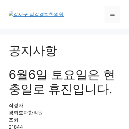
컨
텐
메
츠
로
뉴
건
너
공지사항
뛰
기
6월6일 토요일은 현
충일로 휴진입니다.
작성자
경희효자한의원
조회
21844