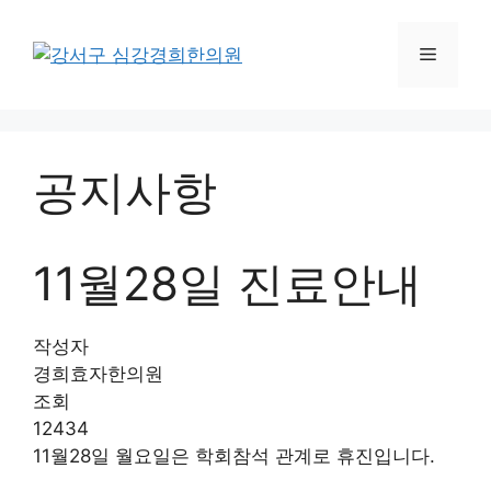
컨
텐
메
츠
로
뉴
건
너
공지사항
뛰
기
11월28일 진료안내
작성자
경희효자한의원
조회
12434
11월28일 월요일은 학회참석 관계로 휴진입니다.