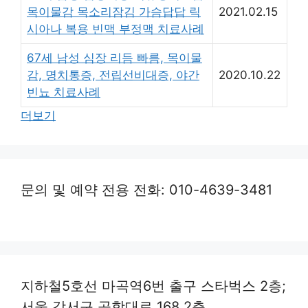
목이물감 목소리잠김 가슴답답 릭
2021.02.15
시아나 복용 빈맥 부정맥 치료사례
67세 남성 심장 리듬 빠름, 목이물
감, 명치통증, 전립선비대증, 야간
2020.10.22
빈뇨 치료사례
더보기
문의 및 예약 전용 전화: 010-4639-3481
지하철5호선 마곡역6번 출구 스타벅스 2층;
서울 강서구 공항대로 168 2층