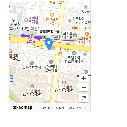
심강경희한의원
로드뷰
길찾기
지도 크게 보기