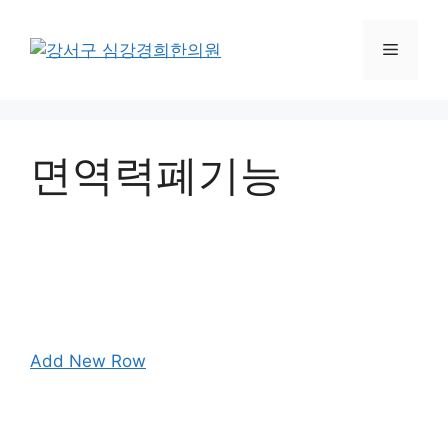
컨
텐
메
츠
로
뉴
건
너
면역력폐기능
뛰
기
Add New Row