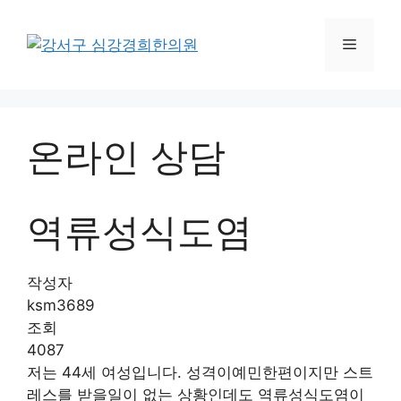
컨
텐
메
츠
로
뉴
건
너
온라인 상담
뛰
기
역류성식도염
작성자
ksm3689
조회
4087
저는 44세 여성입니다. 성격이예민한편이지만 스트
레스를 받을일이 없는 상황인데도 역류성식도염이