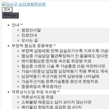
컨
텐
메
츠
뉴
메뉴
로
건
안내
너
원장인사말
뛰
진료안내
기
오시는 길
부정맥 협심증 중풍예방
부정맥 심방세동 빈맥 심실조기수축 기외수축 가슴
협심증 가슴답답 혈관확장제가 안 들을때도 있다면
변이형협심증 한의원 속쓰림 위장병 치료
협심증 스텐트 시술 후 가슴통증 쓰림 여전하다면
가슴시린증상 답답함 심장박동기 착용 후에도 계속
심장박동기 두근거림 빈맥 심방세동 나타날때
가슴두근거림 왼쪽가슴통증 원인과 한방치료
중풍예방과 후유증개선
역류성식도염 위염 속쓰림
역류성식도염 위염
소화불량 체중감소 답이 보이지 않는다면
목이물감 한방치료 궁금한 점 4가지