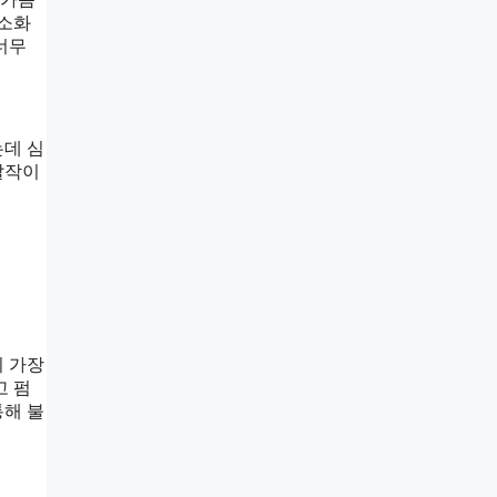
 소화
너무
는데 심
발작이
의 가장
고 펌
통해 불