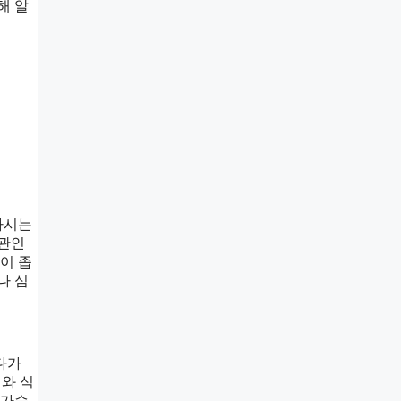
해 알
하시는
혈관인
이 좁
나 심
다가
와 식
 가슴