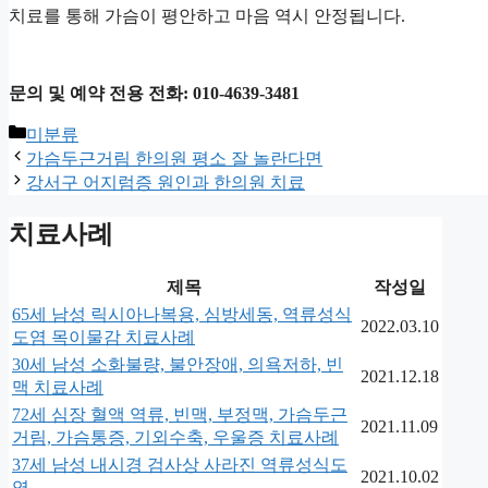
치료를 통해 가슴이 평안하고 마음 역시 안정됩니다.
문의 및 예약 전용 전화: 010-4639-3481
카
미분류
테
가슴두근거림 한의원 평소 잘 놀란다면
고
강서구 어지럼증 원인과 한의원 치료
리
치료사례
제목
작성일
65세 남성 릭시아나복용, 심방세동, 역류성식
2022.03.10
도염 목이물감 치료사례
30세 남성 소화불량, 불안장애, 의욕저하, 빈
2021.12.18
맥 치료사례
72세 심장 혈액 역류, 빈맥, 부정맥, 가슴두근
2021.11.09
거림, 가슴통증, 기외수축, 우울증 치료사례
37세 남성 내시경 검사상 사라진 역류성식도
2021.10.02
염