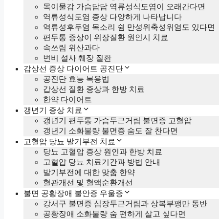
목이물감 가슴답답 역류성식도염이 오래간다면
역류성식도염 증상 다양하게 나타납니다
역류성후두염 목소리 쉼 만성위축성위염도 있다면
편두통 증상이 위장질환 원인시 치료
속쓰림 위산과다
변비 설사 췌장 질환
갑상선 증상 다이어트 공진단
공진단 효능 복용법
갑상선 질환 증상과 한방 치료
한약 다이어트
갱년기 증상 치료
갱년기 편두통 가슴두근거림 불면증 고혈압
갱년기 소화불량 불면증 숨도 잘 찬다면
고혈압 당뇨 발기부전 치료
당뇨 고혈압 증상 원인과 한방 치료
고혈압 당뇨 치료기간과 방법 안내
발기부전에 대한 맞춤 한약
혈관개선 및 혈액순환개선
불면 공황장애 불안증 우울증
강서구 불면증 심장두근거림과 상복부팽만 동반
공황장애 소화불량 숨 편하게 살고 싶다면