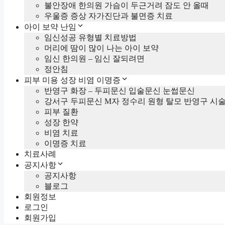
불안장애 한의원 가슴이 두근거려 잠도 안 올때
우울증 증상 자가진단과 불면증 치료
아이 보약 난임
임신성공 유형별 치료방법
머리에 땀이 많이 나는 아이 보약
임신 한의원 – 임신 잘되려면
정안침
피부 미용 성장 비염 이명증
반영구 화장 – 두피문신 입술문신 눈썹문신
강서구 두피문신 M자 정수리 원형 탈모 반영구 시
피부 질환
성장 한약
비염 치료
이명증 치료
치료사례
공지사항
공지사항
블로그
회원정보
로그인
회원가입