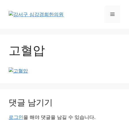
컨
텐
메
츠
로
뉴
건
너
고혈압
뛰
기
댓글 남기기
로그인
을 해야 댓글을 남길 수 있습니다.