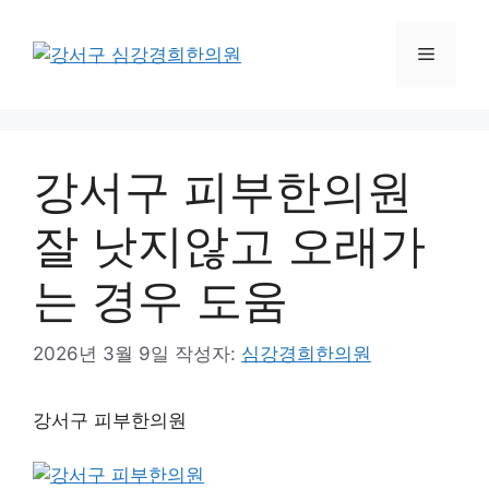
컨
텐
메
츠
로
뉴
건
너
강서구 피부한의원
뛰
기
잘 낫지않고 오래가
는 경우 도움
2026년 3월 9일
작성자:
심강경희한의원
강서구 피부한의원