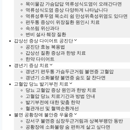
목이물감 가슴답답 역류성식도염이 오래간다면
역류성식도염 증상 다양하게 나타납니다
역류성후두염 목소리 쉼 만성위축성위염도 있다면
편두통 증상이 위장질환 원인시 치료
속쓰림 위산과다
변비 설사 췌장 질환
갑상선 증상 다이어트 공진단
공진단 효능 복용법
갑상선 질환 증상과 한방 치료
한약 다이어트
갱년기 증상 치료
갱년기 편두통 가슴두근거림 불면증 고혈압
갱년기 소화불량 불면증 숨도 잘 찬다면
고혈압 당뇨 발기부전 치료
당뇨 고혈압 증상 원인과 한방 치료
고혈압 당뇨 치료기간과 방법 안내
발기부전에 대한 맞춤 한약
혈관개선 및 혈액순환개선
불면 공황장애 불안증 우울증
강서구 불면증 심장두근거림과 상복부팽만 동반
공황장애 소화불량 숨 편하게 살고 싶다면