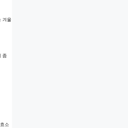
는 겨울
 좀
화효소