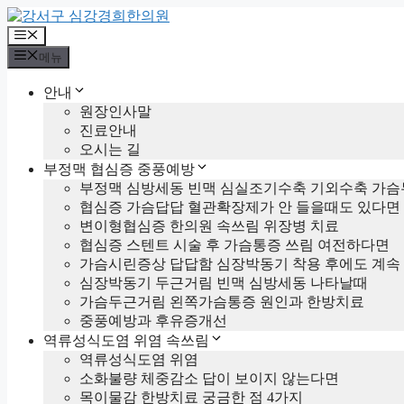
컨
텐
메
츠
뉴
메뉴
로
건
안내
너
원장인사말
뛰
진료안내
기
오시는 길
부정맥 협심증 중풍예방
부정맥 심방세동 빈맥 심실조기수축 기외수축 가슴
협심증 가슴답답 혈관확장제가 안 들을때도 있다면
변이형협심증 한의원 속쓰림 위장병 치료
협심증 스텐트 시술 후 가슴통증 쓰림 여전하다면
가슴시린증상 답답함 심장박동기 착용 후에도 계속
심장박동기 두근거림 빈맥 심방세동 나타날때
가슴두근거림 왼쪽가슴통증 원인과 한방치료
중풍예방과 후유증개선
역류성식도염 위염 속쓰림
역류성식도염 위염
소화불량 체중감소 답이 보이지 않는다면
목이물감 한방치료 궁금한 점 4가지