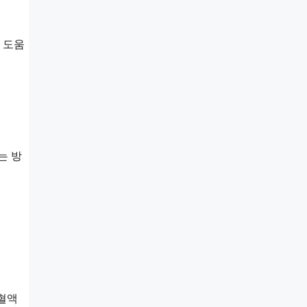
 도움
는 방
 혈액