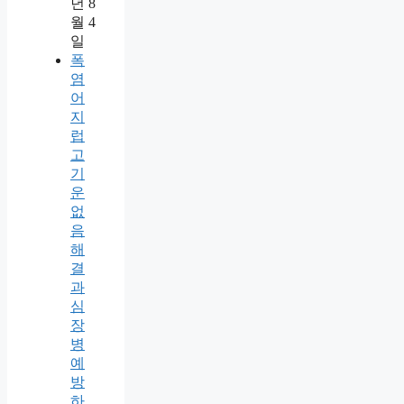
년 8
월 4
일
폭
염
어
지
럽
고
기
운
없
음
해
결
과
심
장
병
예
방
하