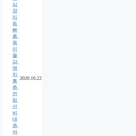
심
장
리
듬
빠
름,
목
이
물
감,
명
치
2020.10.22
통
증,
전
립
선
비
대
증,
야