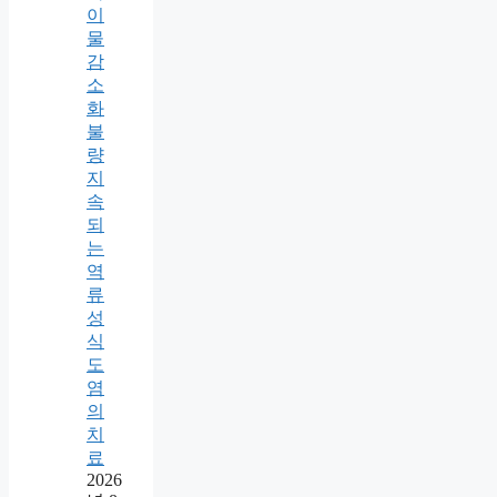
이
물
감
소
화
불
량
지
속
되
는
역
류
성
식
도
염
의
치
료
2026