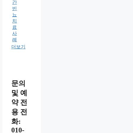
간
빈
뇨
치
료
사
례
더보기
문의
및 예
약 전
용 전
화:
010-