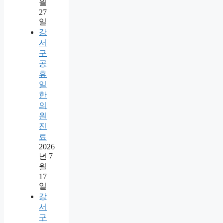
월
27
일
강
서
구
공
휴
일
한
의
원
진
료
2026
년 7
월
17
일
강
서
구