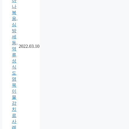
아
나
복
용,
심
방
세
동,
2022.03.10
역
류
성
식
도
염
목
이
물
감
치
료
사
례