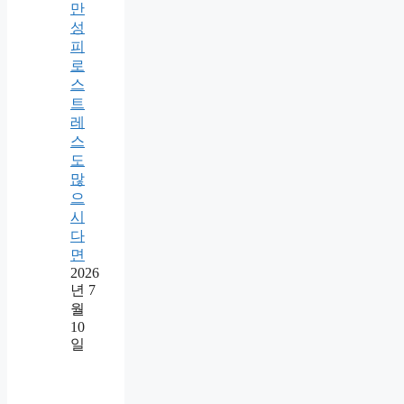
만
성
피
로
스
트
레
스
도
많
으
시
다
면
2026
년 7
월
10
일