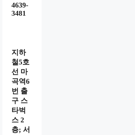
4639-
3481
지하
철5호
선 마
곡역6
번 출
구 스
타벅
스 2
층; 서