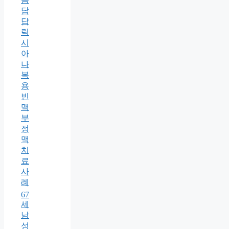
답
답
릭
시
아
나
복
용
빈
맥
부
정
맥
치
료
사
례
67
세
남
성