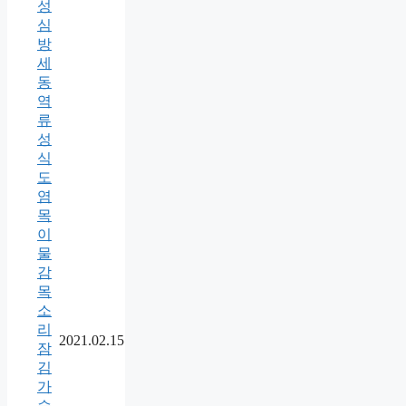
성
심
방
세
동
역
류
성
식
도
염
목
이
물
감
목
소
리
2021.02.15
잠
김
가
슴