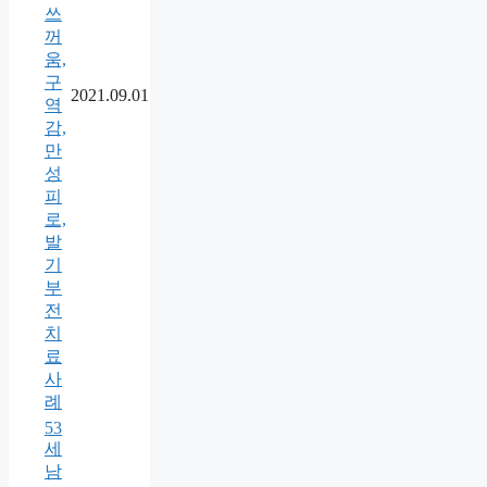
쓰
꺼
움,
구
2021.09.01
역
감,
만
성
피
로,
발
기
부
전
치
료
사
례
53
세
남