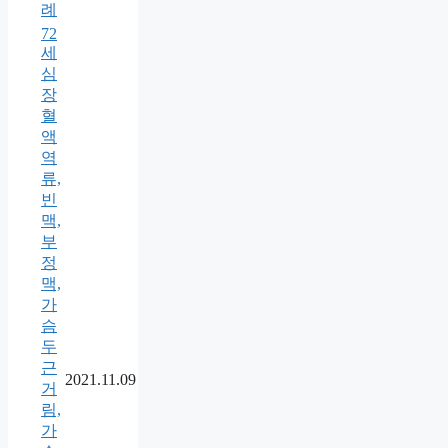
례
72
세
심
장
혈
액
역
류,
빈
맥,
부
정
맥,
가
슴
두
근
2021.11.09
거
림,
가