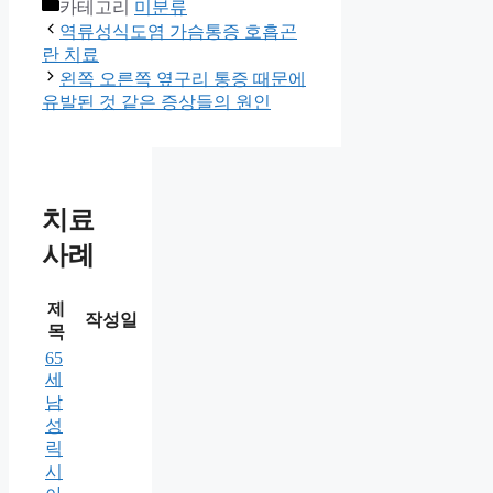
카테고리
미분류
역류성식도염 가슴통증 호흡곤
란 치료
왼쪽 오른쪽 옆구리 통증 때문에
유발된 것 같은 증상들의 원인
치료
사례
제
작성일
목
65
세
남
성
릭
시