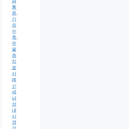
슴
통
증,
기
외
수
축,
우
울
증
치
료
사
례
37
세
남
성
내
시
경
검