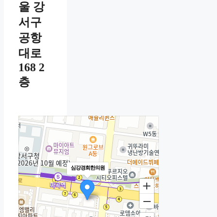
울 강
서구
공항
대로
168 2
층
심강경희한의원