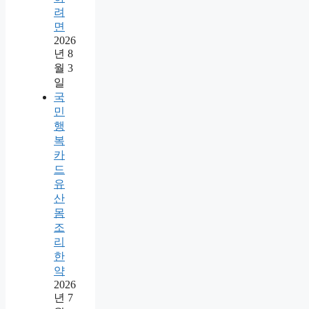
려
면
2026
년 8
월 3
일
국
민
행
복
카
드
유
산
몸
조
리
한
약
2026
년 7