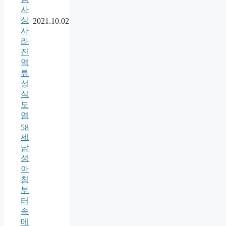
사
상
2021.10.02
사
라
진
역
류
성
식
도
염
58
세
남
성
아
침
부
터
속
메