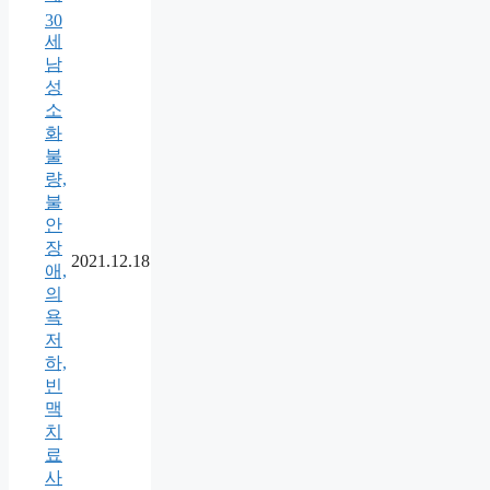
30
세
남
성
소
화
불
량,
불
안
장
2021.12.18
애,
의
욕
저
하,
빈
맥
치
료
사