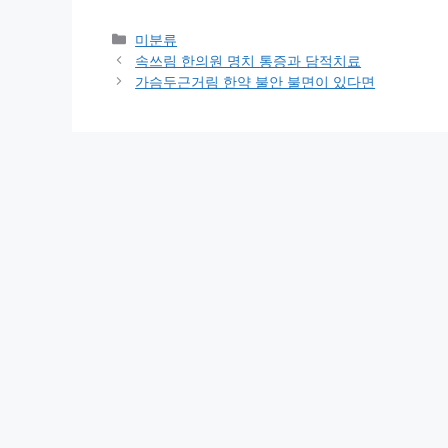
카
미분류
테
속쓰림 한의원 명치 통증과 담적치료
고
가슴두근거림 한약 불안 불면이 있다면
리