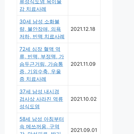
류성식도염 목이물
감 치료사례
30세 남성 소화불
량, 불안장애, 의욕
2021.12.18
저하, 빈맥 치료사례
72세 심장 혈액 역
류, 빈맥, 부정맥, 가
슴두근거림, 가슴통
2021.11.09
증, 기외수축, 우울
증 치료사례
37세 남성 내시경
검사상 사라진 역류
2021.10.02
성식도염
58세 남성 아침부터
속 메쓰꺼움, 구역
2021.09.01