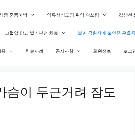
심증 중풍예방
역류성식도염 위염 속쓰림
갑상선 
고혈압 당뇨 발기부전 치료
불면 공황장애 불안증 우울
명증
치료사례
공지사항
회원정보
로그
가슴이 두근거려 잠도