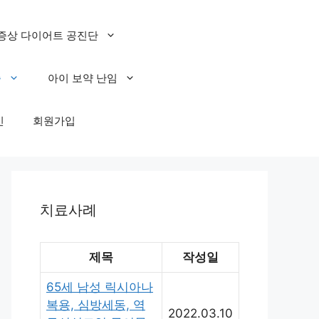
증상 다이어트 공진단
증
아이 보약 난임
인
회원가입
치료사례
제목
작성일
65세 남성 릭시아나
복용, 심방세동, 역
2022.03.10