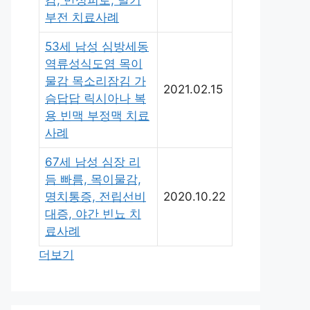
감, 만성피로, 발기
부전 치료사례
53세 남성 심방세동
역류성식도염 목이
물감 목소리잠김 가
2021.02.15
슴답답 릭시아나 복
용 빈맥 부정맥 치료
사례
67세 남성 심장 리
듬 빠름, 목이물감,
명치통증, 전립선비
2020.10.22
대증, 야간 빈뇨 치
료사례
더보기