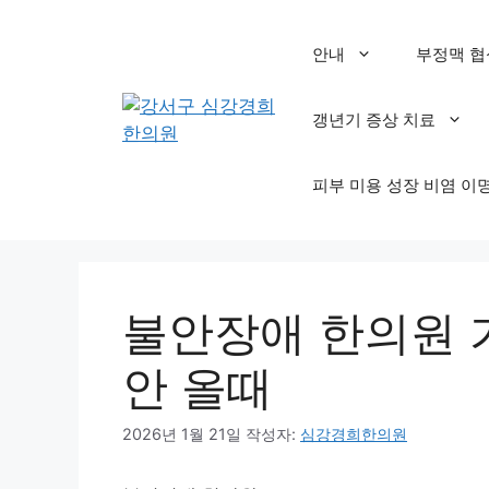
컨
텐
안내
부정맥 협
츠
로
갱년기 증상 치료
건
너
뛰
피부 미용 성장 비염 이
기
불안장애 한의원 
안 올때
2026년 1월 21일
작성자:
심강경희한의원