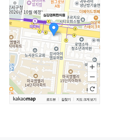
심강경희한의원
로드뷰
길찾기
지도 크게 보기