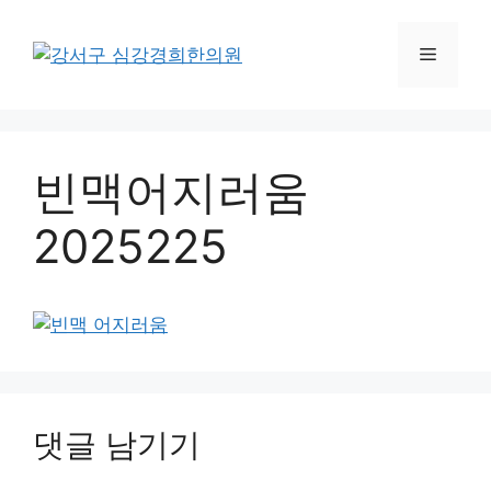
컨
텐
메
츠
로
뉴
건
너
빈맥어지러움
뛰
기
2025225
댓글 남기기