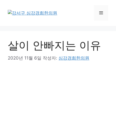
컨
텐
메
츠
로
뉴
건
너
살이 안빠지는 이유
뛰
기
2020년 11월 6일
작성자:
심강경희한의원