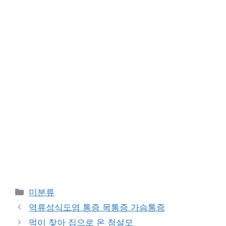
카
미분류
테
역류성식도염 통증 목통증 가슴통증
고
먹이 찾아 집으로 온 청설모