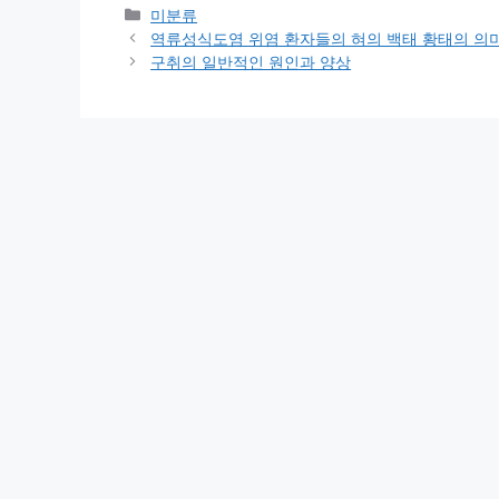
카
미분류
테
역류성식도염 위염 환자들의 혀의 백태 황태의 의
고
구취의 일반적인 원인과 양상
리