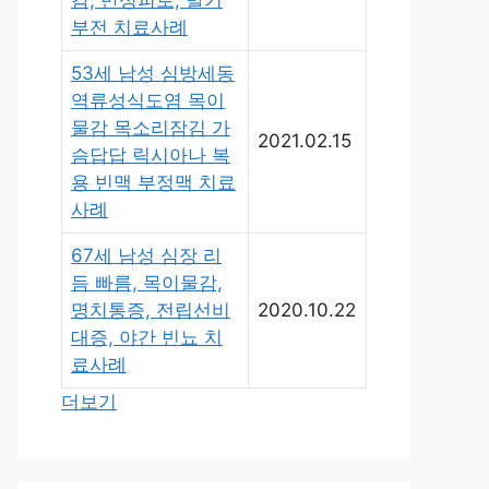
감, 만성피로, 발기
부전 치료사례
53세 남성 심방세동
역류성식도염 목이
물감 목소리잠김 가
2021.02.15
슴답답 릭시아나 복
용 빈맥 부정맥 치료
사례
67세 남성 심장 리
듬 빠름, 목이물감,
명치통증, 전립선비
2020.10.22
대증, 야간 빈뇨 치
료사례
더보기