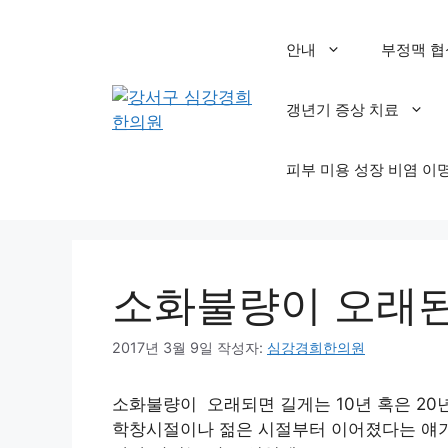
컨
텐
안내
부정맥 협
츠
로
갱년기 증상 치료
건
너
뛰
피부 미용 성장 비염 이
기
소화불량이 오래된
2017년 3월 9일
작성자:
심강경희한의원
소화불량이 오래되면 길게는 10년 혹은 20
학창시절이나 젊은 시절부터 이어졌다는 얘기죠.