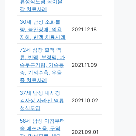
류성식도염 목이물
감 치료사례
30세 남성 소화불
량, 불안장애, 의욕
2021.12.18
저하, 빈맥 치료사례
72세 심장 혈액 역
류, 빈맥, 부정맥, 가
슴두근거림, 가슴통
2021.11.09
증, 기외수축, 우울
증 치료사례
37세 남성 내시경
검사상 사라진 역류
2021.10.02
성식도염
58세 남성 아침부터
속 메쓰꺼움, 구역
2021.09.01