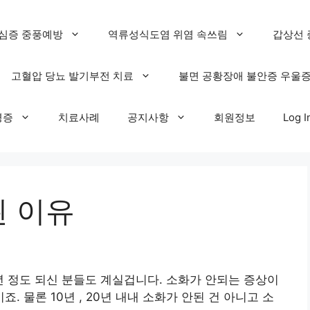
심증 중풍예방
역류성식도염 위염 속쓰림
갑상선 
고혈압 당뇨 발기부전 치료
불면 공황장애 불안증 우울
명증
치료사례
공지사항
회원정보
Log I
 이유
년 정도 되신 분들도 계실겁니다. 소화가 안되는 증상이
 물론 10년 , 20년 내내 소화가 안된 건 아니고 소