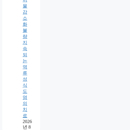
물
감
소
화
불
량
지
속
되
는
역
류
성
식
도
염
의
치
료
2026
년 8