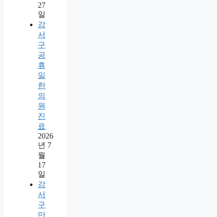
27
일
강
서
구
공
휴
일
한
의
원
진
료
2026
년 7
월
17
일
강
서
구
만