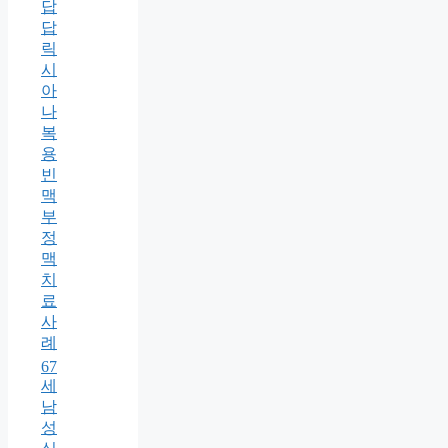
답
답
릭
시
아
나
복
용
빈
맥
부
정
맥
치
료
사
례
67
세
남
성