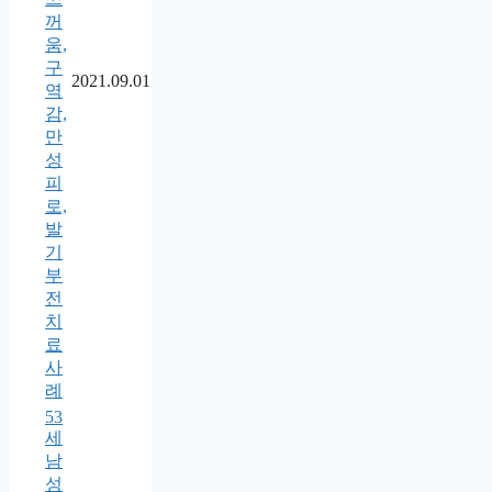
꺼
움,
구
2021.09.01
역
감,
만
성
피
로,
발
기
부
전
치
료
사
례
53
세
남
성