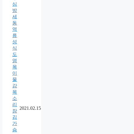
심
방
세
동
역
류
성
식
도
염
목
이
물
감
목
소
리
2021.02.15
잠
김
가
슴