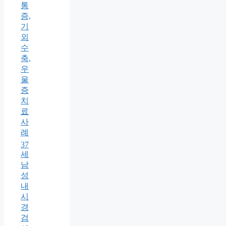
통
증,
기
외
수
축,
우
울
증
치
료
사
례
37
세
남
성
내
시
경
검