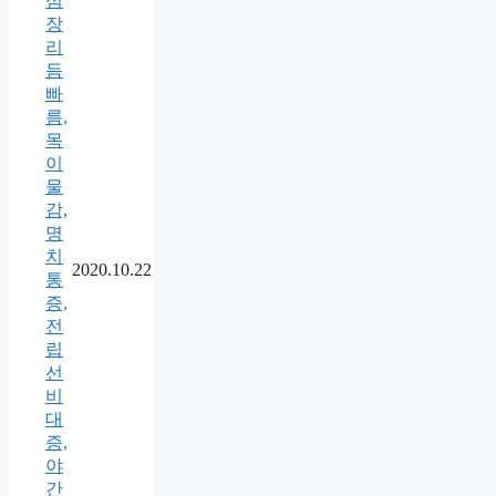
심
장
리
듬
빠
름,
목
이
물
감,
명
치
2020.10.22
통
증,
전
립
선
비
대
증,
야
간