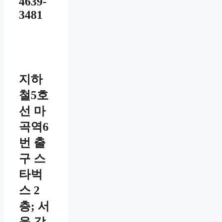
4639-
3481
지하
철5호
선 마
곡역6
번 출
구 스
타벅
스 2
층; 서
울 강