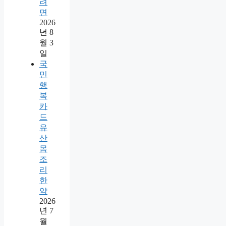
려
면
2026
년 8
월 3
일
국
민
행
복
카
드
유
산
몸
조
리
한
약
2026
년 7
월