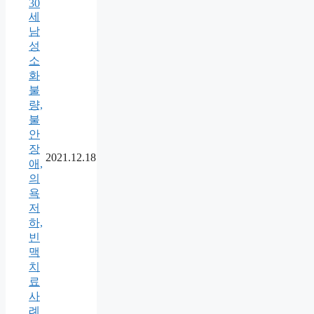
30
세
남
성
소
화
불
량,
불
안
장
2021.12.18
애,
의
욕
저
하,
빈
맥
치
료
사
례