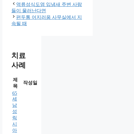
역류성식도염 입냄새 주변 사람
들이 물러난다면
편두통 어지러움 사무실에서 지
속될 때
치료
사례
제
작성일
목
65
세
남
성
릭
시
아