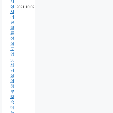
사
상
2021.10.02
사
라
진
역
류
성
식
도
염
58
세
남
성
아
침
부
터
속
메
쓰