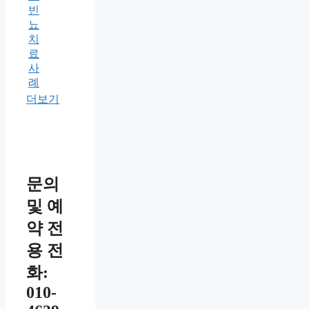
빈
뇨
치
료
사
례
더보기
문의
및 예
약 전
용 전
화:
010-