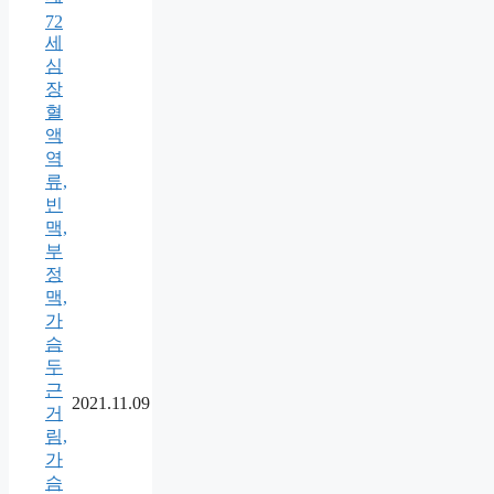
72
세
심
장
혈
액
역
류,
빈
맥,
부
정
맥,
가
슴
두
근
2021.11.09
거
림,
가
슴