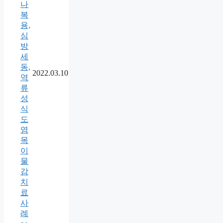
나
복
용,
심
방
세
동,
2022.03.10
역
류
성
식
도
염
목
이
물
감
치
료
사
례