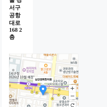
서구
공항
대로
168 2
층
심강경희한의원