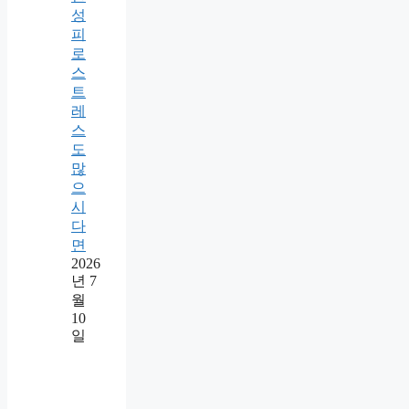
성
피
로
스
트
레
스
도
많
으
시
다
면
2026
년 7
월
10
일