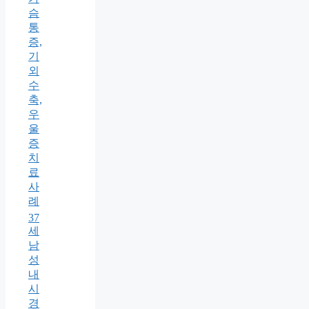
슴
통
증,
기
외
수
축,
우
울
증
치
료
사
례
37
세
남
성
내
시
경