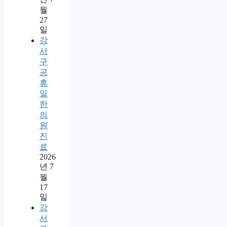
월
27
일
강
서
구
공
휴
일
한
의
원
진
료
2026
년 7
월
17
일
강
서