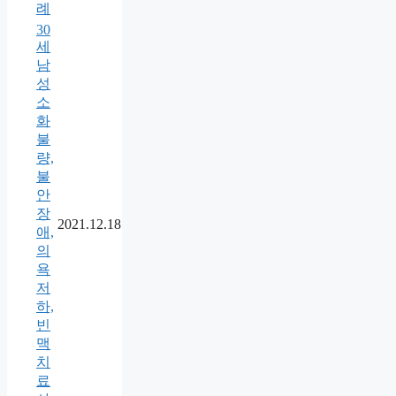
례
30
세
남
성
소
화
불
량,
불
안
장
2021.12.18
애,
의
욕
저
하,
빈
맥
치
료