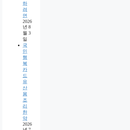
하
려
면
2026
년 8
월 3
일
국
민
행
복
카
드
유
산
몸
조
리
한
약
2026
년 7