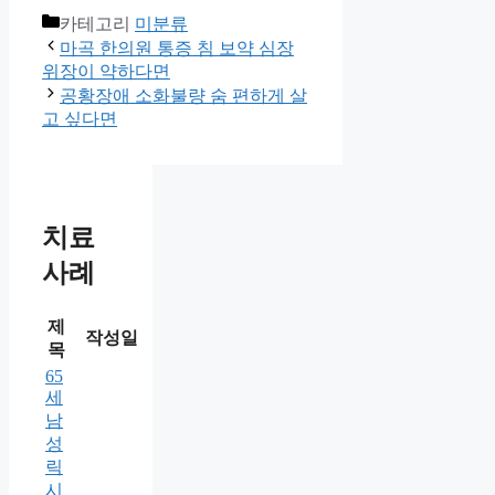
카테고리
미분류
마곡 한의원 통증 침 보약 심장
위장이 약하다면
공황장애 소화불량 숨 편하게 살
고 싶다면
치료
사례
제
작성일
목
65
세
남
성
릭
시