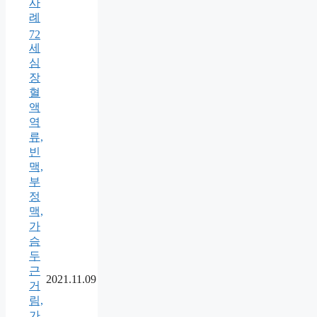
사
례
72
세
심
장
혈
액
역
류,
빈
맥,
부
정
맥,
가
슴
두
근
2021.11.09
거
림,
가