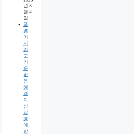
년 8
월 4
일
폭
염
어
지
럽
고
기
운
없
음
해
결
과
심
장
병
예
방