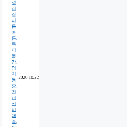
성
심
장
리
듬
빠
름,
목
이
물
감,
명
치
2020.10.22
통
증,
전
립
선
비
대
증,