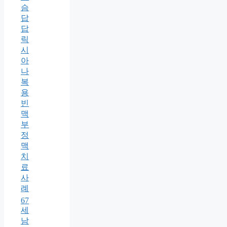
슴
답
답
릭
시
아
나
복
용
빈
맥
부
정
맥
치
료
사
례
67
세
남