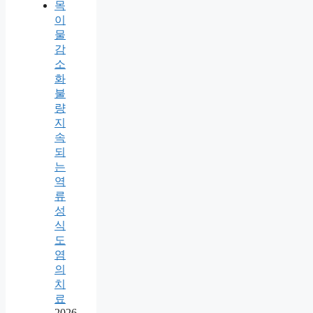
목
이
물
감
소
화
불
량
지
속
되
는
역
류
성
식
도
염
의
치
료
2026