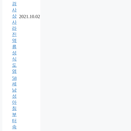
검
사
상
2021.10.02
사
라
진
역
류
성
식
도
염
58
세
남
성
아
침
부
터
속