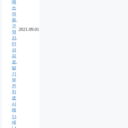
메
쓰
꺼
움,
구
2021.09.01
역
감,
만
성
피
로,
발
기
부
전
치
료
사
례
53
세