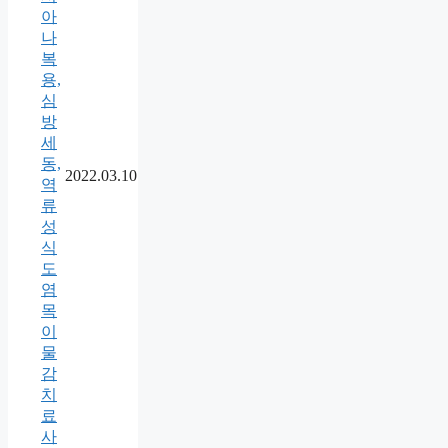
아
나
복
용,
심
방
세
동,
2022.03.10
역
류
성
식
도
염
목
이
물
감
치
료
사