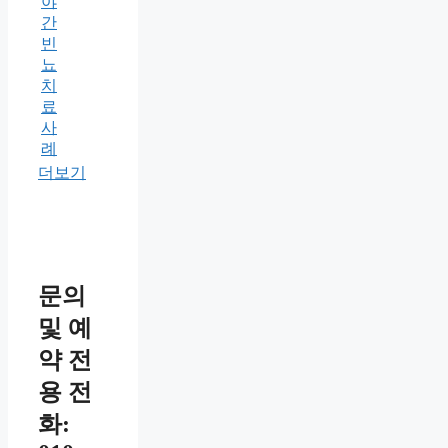
야
간
빈
뇨
치
료
사
례
더보기
문의
및 예
약 전
용 전
화: