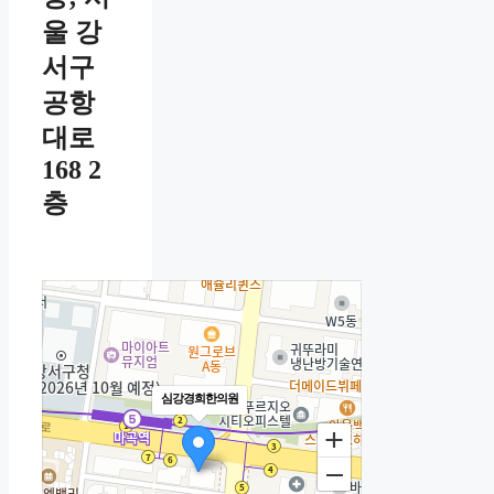
울 강
서구
공항
대로
168 2
층
심강경희한의원