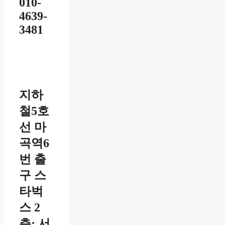
010-
4639-
3481
지하
철5호
선 마
곡역6
번 출
구 스
타벅
스 2
층; 서