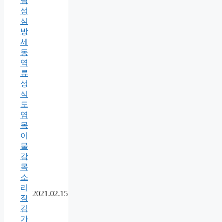
남
성
심
방
세
동
역
류
성
식
도
염
목
이
물
감
목
소
리
2021.02.15
잠
김
가