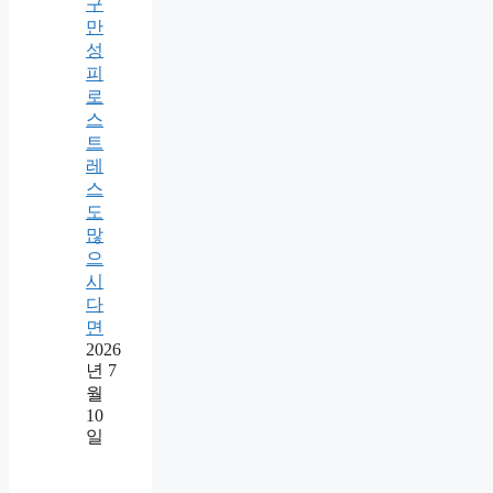
구
만
성
피
로
스
트
레
스
도
많
으
시
다
면
2026
년 7
월
10
일