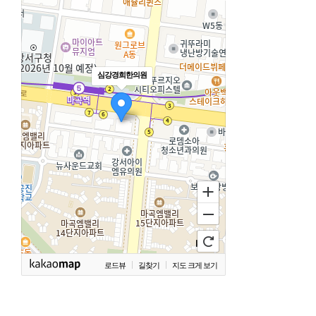
심강경희한의원
로드뷰
길찾기
지도 크게 보기