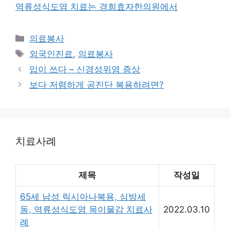
역류성식도염 치료는 경희효자한의원에서
카
의료봉사
테
태
외국인진료
,
의료봉사
고
그
입이 쓰다 – 신경성위염 증상
리
보다 저렴하게 공진단 복용하려면?
치료사례
제목
작성일
65세 남성 릭시아나복용, 심방세
동, 역류성식도염 목이물감 치료사
2022.03.10
례