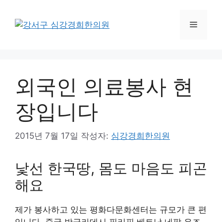
컨
텐
메
츠
로
뉴
건
너
외국인 의료봉사 현
뛰
기
장입니다
2015년 7월 17일
작성자:
심강경희한의원
낯선 한국땅, 몸도 마음도 피곤
해요
제가 봉사하고 있는 평화다문화센터는 규모가 큰 편
입니다. 중국 방글라데시 필리핀 베트남 네팔 우즈