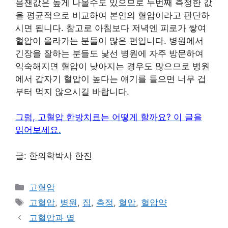
음잰값은 높게 나올수도 있으므로 두번째 측정한 값
을 평균적으로 비교하여 본인의 혈압이라고 판단하
시면 됩니다. 참고로 아침보다 저녁엔 피로가 쌓여
혈압이 올라가는 분들이 많은 편입니다. 병원에서
긴장을 잘하는 분들도 낯선 병원에 자주 방문하여
익숙해지면 혈압이 낮아지는 경우도 많으므로 병원
에서 갑자기 혈압이 높다는 얘기를 들으면 너무 겁
부터 먹지 않으시길 바랍니다.
그럼,
고혈압 한방치료는 어떻게 할까요? 이 글을
읽어보세요.
글: 한의학박사 한진
카
고혈압
테
태
고혈압
,
병원
,
집
,
측정
,
혈압
,
혈압약
고
그
고혈압과 열
리