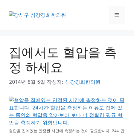
컨
텐
메
츠
로
뉴
건
너
집에서도 혈압을 측
뛰
기
정 하세요
2014년 8월 5일
작성자:
심강경희한의원
혈압을 집에있는 안정된 시간에 측정하는 것이 필요합니다. 24시간