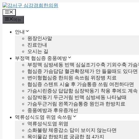
컨
텐
메
츠
뉴
메뉴
로
건
안내
너
원장인사말
뛰
진료안내
기
오시는 길
부정맥 협심증 중풍예방
부정맥 심방세동 빈맥 심실조기수축 기외수축 가슴
협심증 가슴답답 혈관확장제가 안 들을때도 있다면
변이형협심증 한의원 속쓰림 위장병 치료
협심증 스텐트 시술 후 가슴통증 쓰림 여전하다면
가슴시린증상 답답함 심장박동기 착용 후에도 계속
심장박동기 두근거림 빈맥 심방세동 나타날때
가슴두근거림 왼쪽가슴통증 원인과 한방치료
중풍예방과 후유증개선
역류성식도염 위염 속쓰림
역류성식도염 위염
소화불량 체중감소 답이 보이지 않는다면
목이물감 한방치료 궁금한 점 4가지