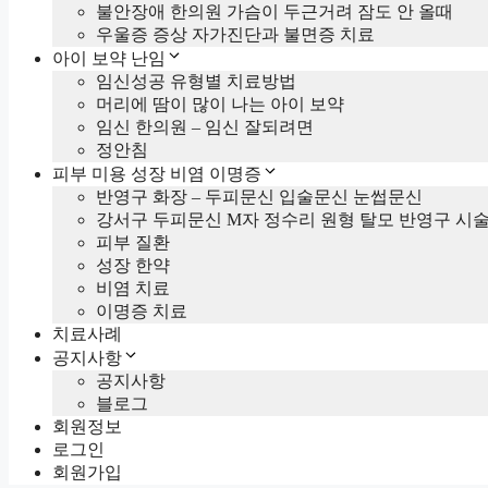
불안장애 한의원 가슴이 두근거려 잠도 안 올때
우울증 증상 자가진단과 불면증 치료
아이 보약 난임
임신성공 유형별 치료방법
머리에 땀이 많이 나는 아이 보약
임신 한의원 – 임신 잘되려면
정안침
피부 미용 성장 비염 이명증
반영구 화장 – 두피문신 입술문신 눈썹문신
강서구 두피문신 M자 정수리 원형 탈모 반영구 시
피부 질환
성장 한약
비염 치료
이명증 치료
치료사례
공지사항
공지사항
블로그
회원정보
로그인
회원가입