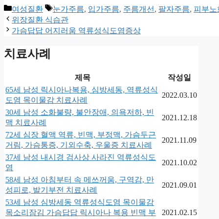
카
태
여성질환
눈가주름
,
입가주름
,
주름개선
,
팔자주름
,
피부노
테
그
위장질환 식습관
고
가슴답답 어지러움 역류성식도염증상
리
치료사례
제목
작성일
65세 남성 릭시아나복용, 심방세동, 역류성식
2022.03.10
도염 목이물감 치료사례
30세 남성 소화불량, 불안장애, 의욕저하, 빈
2021.12.18
맥 치료사례
72세 심장 혈액 역류, 빈맥, 부정맥, 가슴두근
2021.11.09
거림, 가슴통증, 기외수축, 우울증 치료사례
37세 남성 내시경 검사상 사라진 역류성식도
2021.10.02
염
58세 남성 아침부터 속 메쓰꺼움, 구역감, 만
2021.09.01
성피로, 발기부전 치료사례
53세 남성 심방세동 역류성식도염 목이물감
목소리잠김 가슴답답 릭시아나 복용 빈맥 부
2021.02.15