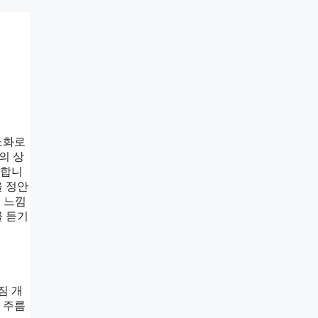
노화로
의 상
호합니
을 정안
 느낌
를 듣기
짐 개
 주름