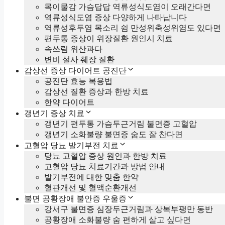
목이물감 가슴답답 역류성식도염이 오래간다면
역류성식도염 증상 다양하게 나타납니다
역류성후두염 목소리 쉼 만성위축성위염도 있다면
편두통 증상이 위장질환 원인시 치료
속쓰림 위산과다
변비 설사 췌장 질환
갑상선 증상 다이어트 공진단
공진단 효능 복용법
갑상선 질환 증상과 한방 치료
한약 다이어트
갱년기 증상 치료
갱년기 편두통 가슴두근거림 불면증 고혈압
갱년기 소화불량 불면증 숨도 잘 찬다면
고혈압 당뇨 발기부전 치료
당뇨 고혈압 증상 원인과 한방 치료
고혈압 당뇨 치료기간과 방법 안내
발기부전에 대한 맞춤 한약
혈관개선 및 혈액순환개선
불면 공황장애 불안증 우울증
강서구 불면증 심장두근거림과 상복부팽만 동반
공황장애 소화불량 숨 편하게 살고 싶다면