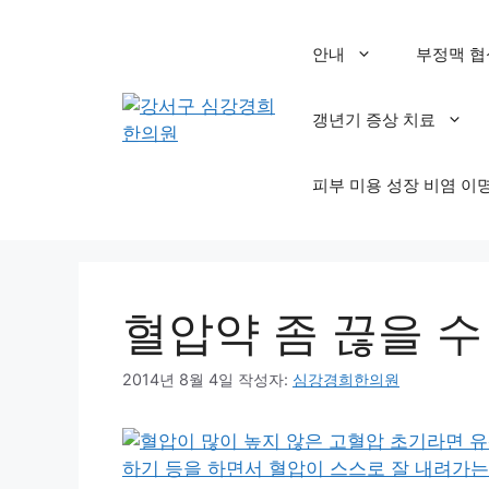
컨
텐
안내
부정맥 협
츠
로
갱년기 증상 치료
건
너
뛰
피부 미용 성장 비염 이
기
혈압약 좀 끊을 수
2014년 8월 4일
작성자:
심강경희한의원