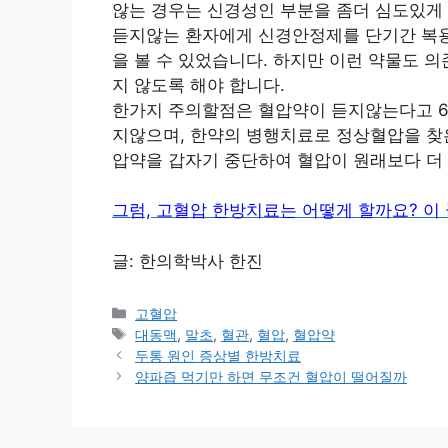
않는 경우는 신경성인 부분을 좀더 심도있게
듣지않는 환자에게 신경안정제를 단기간 복용
을 볼 수 있었습니다. 하지만 이런 약물도 
지 않도록 해야 합니다.
한가지 주의할점은 혈압약이 듣지않는다고 6
지않으며, 한약의 병행치료로 정상혈압을 찾
압약을 갑자기 중단하여 혈압이 원래보다 더 
그럼,
고혈압 한방치료는 어떻게 할까요? 이
글: 한의학박사 한진
카
고혈압
테
태
대동맥
,
말초
,
혈관
,
혈압
,
혈압약
고
그
두통 원인 증상별 한방치료
리
양파즙 먹기만 하면 무조건 혈압이 떨어질까