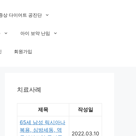
증상 다이어트 공진단
증
아이 보약 난임
인
회원가입
치료사례
제목
작성일
65세 남성 릭시아나
복용, 심방세동, 역
2022.03.10