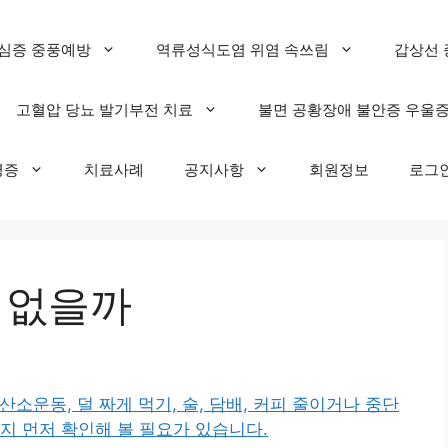
심증 중풍예방
역류성식도염 위염 속쓰림
갑상선 
고혈압 당뇨 발기부전 치료
불면 공황장애 불안증 우울
명증
치료사례
공지사항
회원정보
로그
 없을까