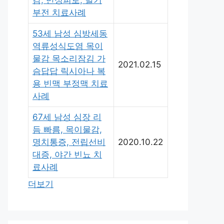
감, 만성피로, 발기
부전 치료사례
53세 남성 심방세동
역류성식도염 목이
물감 목소리잠김 가
2021.02.15
슴답답 릭시아나 복
용 빈맥 부정맥 치료
사례
67세 남성 심장 리
듬 빠름, 목이물감,
명치통증, 전립선비
2020.10.22
대증, 야간 빈뇨 치
료사례
더보기