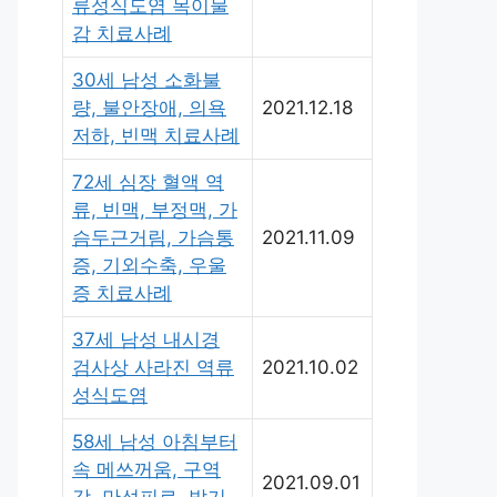
류성식도염 목이물
감 치료사례
30세 남성 소화불
량, 불안장애, 의욕
2021.12.18
저하, 빈맥 치료사례
72세 심장 혈액 역
류, 빈맥, 부정맥, 가
슴두근거림, 가슴통
2021.11.09
증, 기외수축, 우울
증 치료사례
37세 남성 내시경
검사상 사라진 역류
2021.10.02
성식도염
58세 남성 아침부터
속 메쓰꺼움, 구역
2021.09.01