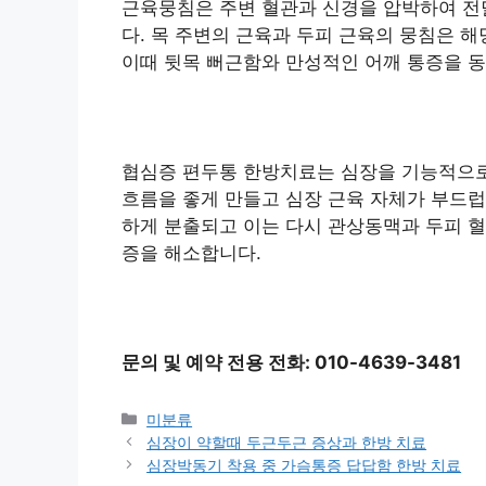
근육뭉침은 주변 혈관과 신경을 압박하여 전
다. 목 주변의 근육과 두피 근육의 뭉침은 
이때 뒷목 뻐근함와 만성적인 어깨 통증을 
협심증 편두통 한방치료는 심장을 기능적으로
흐름을 좋게 만들고 심장 근육 자체가 부드럽
하게 분출되고 이는 다시 관상동맥과 두피 혈
증을 해소합니다.
문의 및 예약 전용 전화: 010-4639-3481
카
미분류
테
심장이 약할때 두근두근 증상과 한방 치료
고
심장박동기 착용 중 가슴통증 답답함 한방 치료