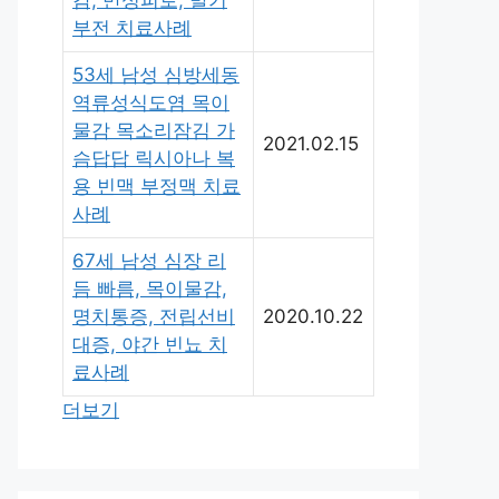
감, 만성피로, 발기
부전 치료사례
53세 남성 심방세동
역류성식도염 목이
물감 목소리잠김 가
2021.02.15
슴답답 릭시아나 복
용 빈맥 부정맥 치료
사례
67세 남성 심장 리
듬 빠름, 목이물감,
명치통증, 전립선비
2020.10.22
대증, 야간 빈뇨 치
료사례
더보기