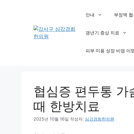
컨
텐
안내
부정맥 협
츠
로
갱년기 증상 치료
건
너
뛰
피부 미용 성장 비염 이
기
협심증 편두통 가
때 한방치료
2025년 10월 16일
작성자:
심강경희한의원