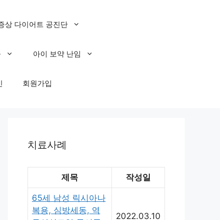
증상 다이어트 공진단
증
아이 보약 난임
인
회원가입
치료사례
제목
작성일
65세 남성 릭시아나
복용, 심방세동, 역
2022.03.10