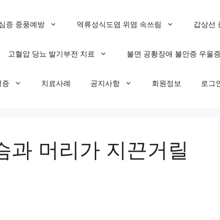
심증 중풍예방
역류성식도염 위염 속쓰림
갑상선 
고혈압 당뇨 발기부전 치료
불면 공황장애 불안증 우울
명증
치료사례
공지사항
회원정보
로그
슴과 머리가 지끈거릴