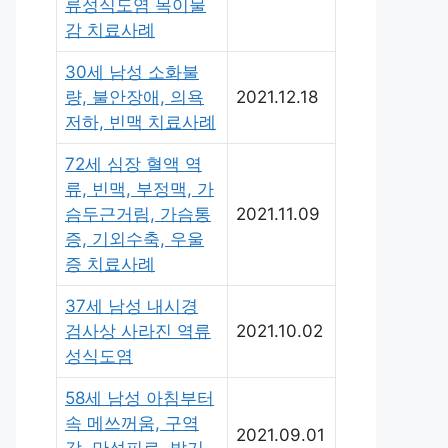
류성식도염 목이물
감 치료사례
30세 남성 소화불
량, 불안장애, 의욕
2021.12.18
저하, 빈맥 치료사례
72세 심장 혈액 역
류, 빈맥, 부정맥, 가
슴두근거림, 가슴통
2021.11.09
증, 기외수축, 우울
증 치료사례
37세 남성 내시경
검사상 사라진 역류
2021.10.02
성식도염
58세 남성 아침부터
속 메쓰꺼움, 구역
2021.09.01