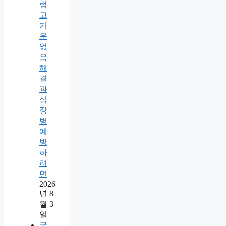
럽
고
기
운
없
음
해
결
과
심
장
병
예
방
하
려
면
2026
년 8
월 3
일
국