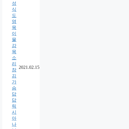
성
식
도
염
목
이
물
감
목
소
리
2021.02.15
잠
김
가
슴
답
답
릭
시
아
나