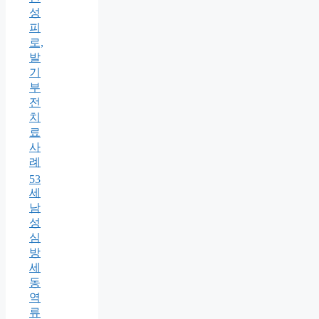
성
피
로,
발
기
부
전
치
료
사
례
53
세
남
성
심
방
세
동
역
류