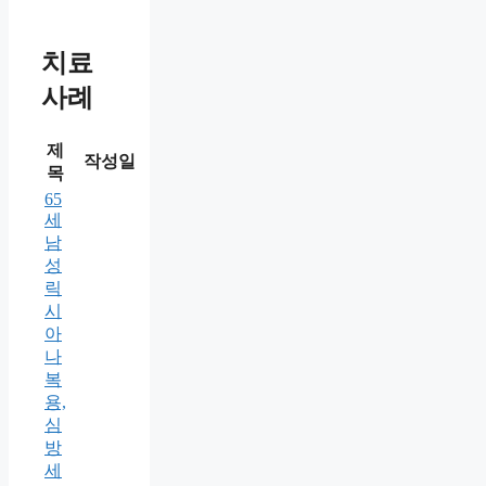
치료
사례
제
작성일
목
65
세
남
성
릭
시
아
나
복
용,
심
방
세