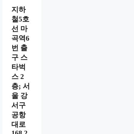
지하
철5호
선 마
곡역6
번 출
구 스
타벅
스 2
층; 서
울 강
서구
공항
대로
168 2