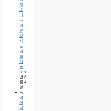
지
속
되
는
역
류
성
식
도
염
의
치
료
2026
년 8
월 4
일
폭
염
어
지