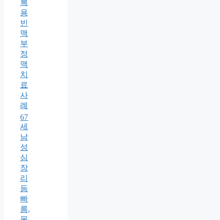
복
용
빈
맥
부
정
맥
치
료
사
례
67
세
남
성
심
장
리
듬
빠
름,
목