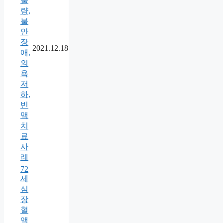
불
량,
불
안
장
2021.12.18
애,
의
욕
저
하,
빈
맥
치
료
사
례
72
세
심
장
혈
액