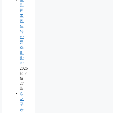
민
행
복
카
드
유
산
몸
조
리
한
약
2026
년 7
월
27
일
강
서
구
공