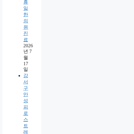
휴
일
한
의
원
진
료
2026
년 7
월
17
일
강
서
구
만
성
피
로
스
트
레