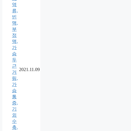
역
류,
빈
맥,
부
정
맥,
가
슴
두
근
2021.11.09
거
림,
가
슴
통
증,
기
외
수
축,