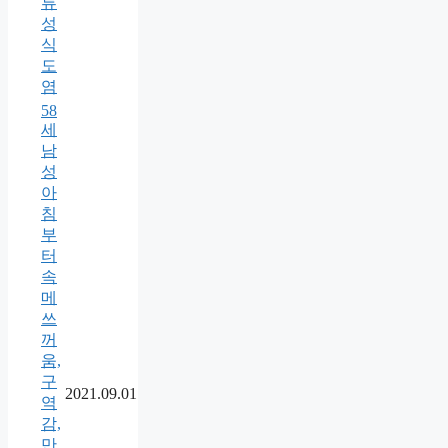
류
성
식
도
염
58
세
남
성
아
침
부
터
속
메
쓰
꺼
움,
구
2021.09.01
역
감,
만