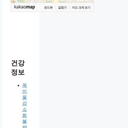
로드뷰
길찾기
지도 크게 보기
건강
정보
목
이
물
감
소
화
불
량