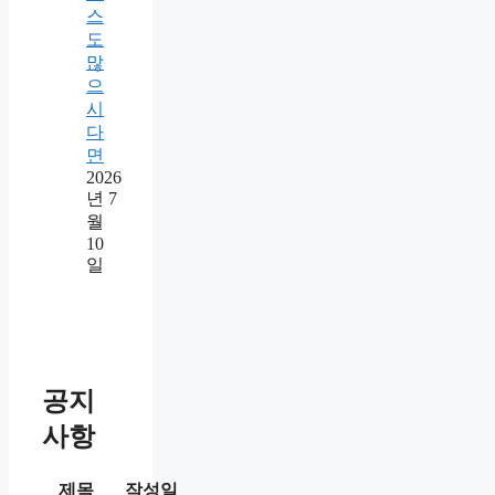
스
도
많
으
시
다
면
2026
년 7
월
10
일
공지
사항
제목
작성일