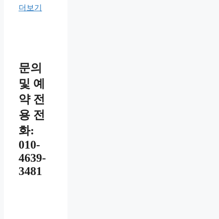
더보기
문의
및 예
약 전
용 전
화:
010-
4639-
3481