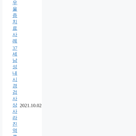
우
울
증
치
료
사
례
37
세
남
성
내
시
경
검
사
상
2021.10.02
사
라
진
역