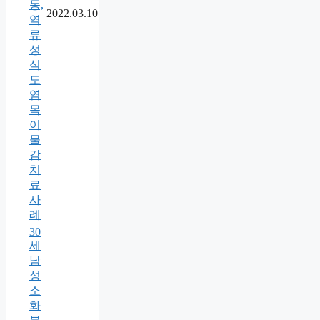
동,
2022.03.10
역
류
성
식
도
염
목
이
물
감
치
료
사
례
30
세
남
성
소
화