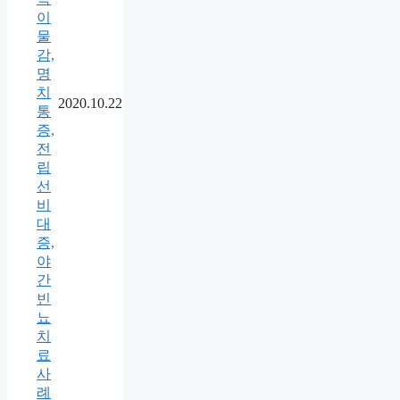
이
물
감,
명
치
2020.10.22
통
증,
전
립
선
비
대
증,
야
간
빈
뇨
치
료
사
례