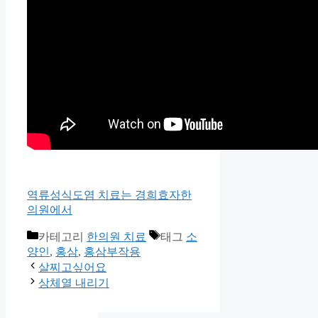
역류성식도염 치료는 경희효자한
의원에서
카테고리
한의원 치료
태그
소
양인
,
홍삼
,
홍삼부작용
살찌고싶어요
상체열 내리기