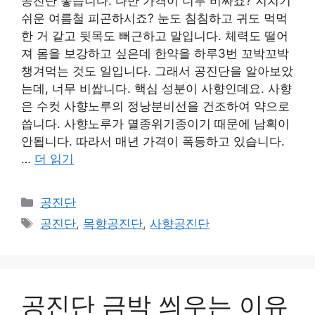
공진단 좋습니다. 다만 가격이 너무 비싸죠? 지치기
쉬운 여름철 피곤하시죠? 눈도 침침하고 귀도 먹먹
한 거 같고 뒷목도 뻐근하고 말입니다. 체력도 떨어
져 몸을 보강하고 싶은데 한약을 하루3번 꼬박꼬박
챙겨먹는 것도 일입니다. 그래서 공진단을 알아보았
는데, 너무 비쌉니다. 핵심 성분이 사향인데요. 사향
은 수컷 사향노루의 정낭분비선을 건조하여 약으로
씁니다. 사향노루가 멸종위기종이기 때문에 남획이
안됩니다. 따라서 매년 가격이 폭등하고 있습니다.
…
더 읽기
카
공진단
테
태
공진단
,
목향공진단
,
사향공진단
고
그
리
공진단 금박 씌우는 이유