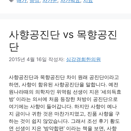
배가
,
증상
,
차가운
,
차가워요
,
치료
고
그
리
사향공진단 vs 목향공진
단
2015년 4월 16일
작성자:
심강경희한의원
사향공진단과 목향공진단 차이 원래 공진단이라고
하면, 사향이 함유된 사향공진단을 말합니다. 예전
원나라때의 의학자인 위역림 선생이 지은 ‘세의득효
방’ 이라는 의서에 처음 등장한 처방이 공진단으로
여기에는 사향이 들어갑니다. 하지만 사향이 예나
지 금이나 귀한 것은 마찬가지였고, 진품 사향을 구
하는 것이 쉽지 않았습니다. 그래서 조선 후기 황도
연 선생이 지은 ‘방약합편’ 이라는 책을 보면, 사향