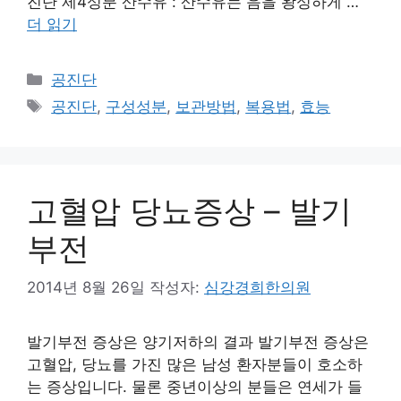
진단 제4성분 산수유 : 산수유는 음을 왕성하게 …
더 읽기
카
공진단
테
태
공진단
,
구성성분
,
보관방법
,
복용법
,
효능
고
그
리
고혈압 당뇨증상 – 발기
부전
2014년 8월 26일
작성자:
심강경희한의원
발기부전 증상은 양기저하의 결과 발기부전 증상은
고혈압, 당뇨를 가진 많은 남성 환자분들이 호소하
는 증상입니다. 물론 중년이상의 분들은 연세가 들