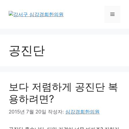
컨
텐
메
츠
로
뉴
건
너
공진단
뛰
기
보다 저렴하게 공진단 복
용하려면?
2015년 7월 20일
작성자:
심강경희한의원