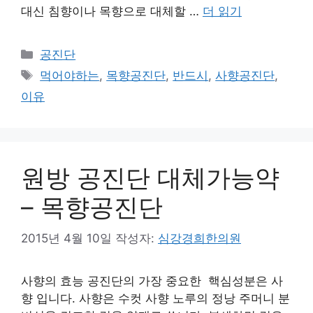
대신 침향이나 목향으로 대체할 …
더 읽기
카
공진단
테
태
먹어야하는
,
목향공진단
,
반드시
,
사향공진단
,
고
그
이유
리
원방 공진단 대체가능약
– 목향공진단
2015년 4월 10일
작성자:
심강경희한의원
사향의 효능 공진단의 가장 중요한 핵심성분은 사
향 입니다. 사향은 수컷 사향 노루의 정낭 주머니 분