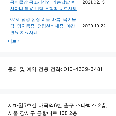
목이물감 목소리잠김 가슴답답 릭
2021.02.15
시아나 복용 빈맥 부정맥 치료사례
67세 남성 심장 리듬 빠름, 목이물
감, 명치통증, 전립선비대증, 야간
2020.10.22
빈뇨 치료사례
더보기
문의 및 예약 전용 전화: 010-4639-3481
지하철5호선 마곡역6번 출구 스타벅스 2층;
서울 강서구 공항대로 168 2층