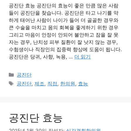
공진단 효능 공진단의 효능이 좋은 만큼 많은 사람
들이 공진단을 찾습니다. 공진단은 타고 나기를 약
하게 태어난 사람이 나이가 들어 더 골골한 경우와
큰 수술을 마치고 몸의 회복을 좋게하기 위한 경우
그리고 마음이 안정이 안되어 불안하고 잠을 잘 못
자는 경우, 난치성 피부 질환이 잘 낫지 않는 경우,
수험생이나 직장인의 집중력 향상에 도움이 됩니다.
공진단은 당귀, 사향, 녹용, …
더 읽기
카
공진단
테
태
공진단
,
제조
,
직접
,
한의원
,
효능
고
그
리
공진단 효능
2015년 1월 30일
작성자:
심강경희한의원