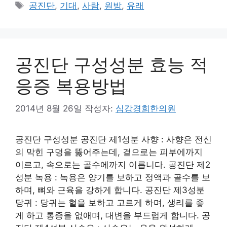
테
태
공진단
,
기대
,
사람
,
원방
,
유래
고
그
리
공진단 구성성분 효능 적
응증 복용방법
2014년 8월 26일
작성자:
심강경희한의원
공진단 구성성분 공진단 제1성분 사향 : 사향은 전신
의 막힌 구멍을 뚫어주는데, 겉으로는 피부에까지
이르고, 속으로는 골수에까지 이릅니다. 공진단 제2
성분 녹용 : 녹용은 양기를 보하고 정액과 골수를 보
하며, 뼈와 근육을 강하게 합니다. 공진단 제3성분
당귀 : 당귀는 혈을 보하고 고르게 하며, 생리를 좋
게 하고 통증을 없애며, 대변을 부드럽게 합니다. 공