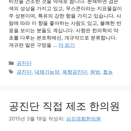
비선을 건조한 것을 약재로 씁니다. 분쇄하면 검은
색의 성상을 가지고 있고, 무스콘이라는 지표물질이
주 성분이며, 특유의 강한 향을 가지고 있습니다. 사
람에 따라 이 향을 좋아하는 사람도 있고, 불쾌한 반
응을 보이는 분들도 계십니다. 사향은 한의학의 약
초를 다루는 본초학에선, 개규약으로 분류합니다.
개규란 말은 구멍을 …
더 읽기
카
공진단
테
태
공진단
,
대체가능약
,
목향공진단
,
원방
,
효능
고
그
리
공진단 직접 제조 한의원
2015년 3월 19일
작성자:
심강경희한의원