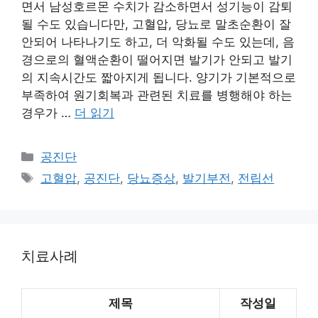
면서 남성호르몬 수치가 감소하면서 성기능이 감퇴
될 수도 있습니다만, 고혈압, 당뇨로 말초순환이 잘
안되어 나타나기도 하고, 더 악화될 수도 있는데, 음
경으로의 혈액순환이 떨어지면 발기가 안되고 발기
의 지속시간도 짧아지게 됩니다. 양기가 기본적으로
부족하여 원기회복과 관련된 치료를 병행해야 하는
경우가 …
더 읽기
카
공진단
테
태
고혈압
,
공진단
,
당뇨증상
,
발기부전
,
전립선
고
그
리
치료사례
제목
작성일