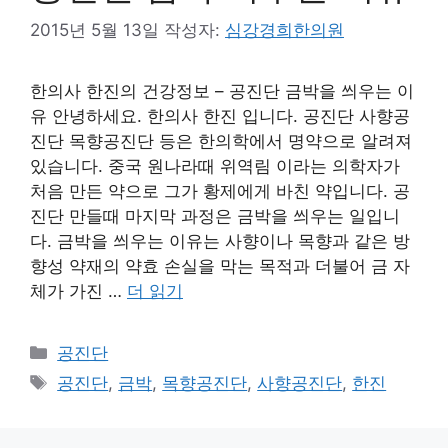
2015년 5월 13일
작성자:
심강경희한의원
한의사 한진의 건강정보 – 공진단 금박을 씌우는 이
유 안녕하세요. 한의사 한진 입니다. 공진단 사향공
진단 목향공진단 등은 한의학에서 명약으로 알려져
있습니다. 중국 원나라때 위역림 이라는 의학자가
처음 만든 약으로 그가 황제에게 바친 약입니다. 공
진단 만들때 마지막 과정은 금박을 씌우는 일입니
다. 금박을 씌우는 이유는 사향이나 목향과 같은 방
향성 약재의 약효 손실을 막는 목적과 더불어 금 자
체가 가진 …
더 읽기
카
공진단
테
태
공진단
,
금박
,
목향공진단
,
사향공진단
,
한진
고
그
리