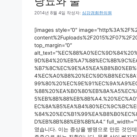
당뇨와 술
2014년 8월 4일
작성자:
심강경희한의원
[images style=”0″ image=”http%3A%2F
content%2Fuploads%2F2015%2F07%2F2015
top_margin=”0″
alt_text=”%EC%88%A0%EC%9D%84%
9D%B4%20%EB%A7%88%EC%8B%9C%E
%B7%8C%EC%9E%A5%EA%B8%B0%EB%
4%EC%A0%B8%20%EC%9D%B8%EC%8A
99%80%20%EC%9E%91%EC%9A%A9%E
%88%20%EA%B0%80%EB%8A%A5%EC%
5%EB%8B%88%EB%8B%A4.%20%EC%A
EC%8A%B5%EA%B4%80%EC%9C%BC%E
%84%20%EC%B1%99%EA%B8%B0%EC%
D%EB%8B%88%EB%8B%A4.” full_wi
였습니다. 이는 증상을 병명으로 만든 것인데