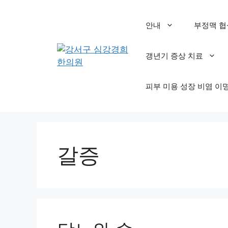
컨
텐
안내
부정맥 협
츠
로
갱년기 증상 치료
건
너
뛰
피부 미용 성장 비염 이
기
갈증