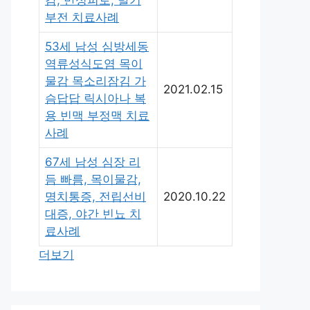
감, 만성피로, 발기
부전 치료사례
53세 남성 심방세동
역류성식도염 목이
물감 목소리잠김 가
2021.02.15
슴답답 릭시아나 복
용 빈맥 부정맥 치료
사례
67세 남성 심장 리
듬 빠름, 목이물감,
명치통증, 전립선비
2020.10.22
대증, 야간 빈뇨 치
료사례
더보기