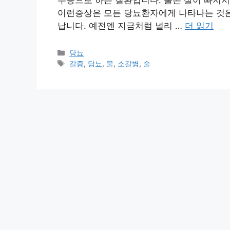
주증으로 하는 질환입니다. 물론 살이 빠지지
이런증상은 모든 당뇨환자에게 나타나는 것은 
납니다. 예전엔 지금처럼 널리 …
더 읽기
카
당뇨
테
태
갈증
,
당뇨
,
물
,
소갈병
,
술
고
그
리