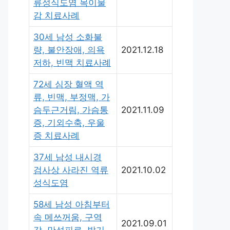
류성식도염 목이물
감 치료사례
30세 남성 소화불
량, 불안장애, 의욕
2021.12.18
저하, 빈맥 치료사례
72세 심장 혈액 역
류, 빈맥, 부정맥, 가
슴두근거림, 가슴통
2021.11.09
증, 기외수축, 우울
증 치료사례
37세 남성 내시경
검사상 사라진 역류
2021.10.02
성식도염
58세 남성 아침부터
속 메쓰꺼움, 구역
2021.09.01