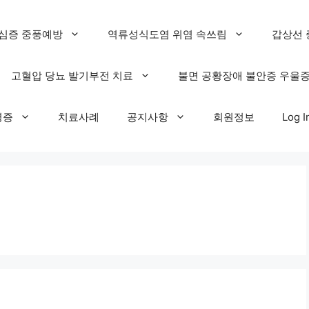
심증 중풍예방
역류성식도염 위염 속쓰림
갑상선 
고혈압 당뇨 발기부전 치료
불면 공황장애 불안증 우울
명증
치료사례
공지사항
회원정보
Log I