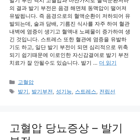
발기 부전 역시 고혈압과 마찬가지로 혈액순환저하
의 결과 발기 부전은 음경 해면체 동맥압이 떨어져
유발됩니다. 즉 음경으로의 혈액순환이 저하되어 유
발되는데, 술과 담배, 기름진 식사를 자주 하여 혈관
내벽에 염증이 생기고 혈액내 노폐물이 증가하여 생
긴 것입니다. 스트레스 또한 혈관에 염증을 유발하
기도 하고, 일단 발기 부전이 되면 심리적으로 위축
되기 쉽기때문에 이로인한 자신감결여로 발기 부전
치료가 잘 안될수도 있습니다. 발기 …
더 읽기
카
고혈압
테
태
발기
,
발기부전
,
성기능
,
스트레스
,
전립선
고
그
리
고혈압 당뇨증상 – 발기