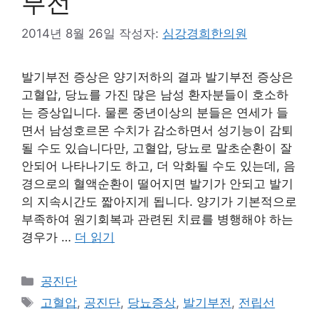
부전
2014년 8월 26일
작성자:
심강경희한의원
발기부전 증상은 양기저하의 결과 발기부전 증상은
고혈압, 당뇨를 가진 많은 남성 환자분들이 호소하
는 증상입니다. 물론 중년이상의 분들은 연세가 들
면서 남성호르몬 수치가 감소하면서 성기능이 감퇴
될 수도 있습니다만, 고혈압, 당뇨로 말초순환이 잘
안되어 나타나기도 하고, 더 악화될 수도 있는데, 음
경으로의 혈액순환이 떨어지면 발기가 안되고 발기
의 지속시간도 짧아지게 됩니다. 양기가 기본적으로
부족하여 원기회복과 관련된 치료를 병행해야 하는
경우가 …
더 읽기
카
공진단
테
태
고혈압
,
공진단
,
당뇨증상
,
발기부전
,
전립선
고
그