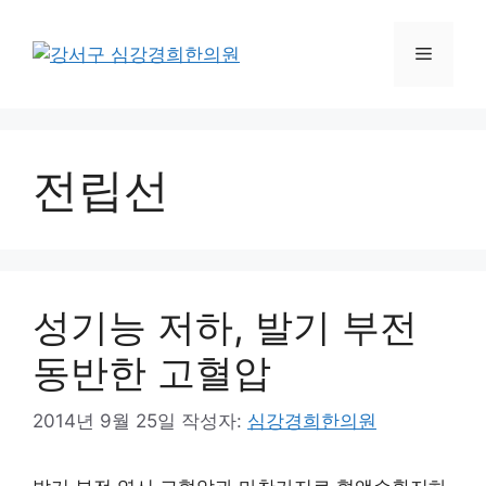
컨
텐
메
츠
로
뉴
건
너
전립선
뛰
기
성기능 저하, 발기 부전
동반한 고혈압
2014년 9월 25일
작성자:
심강경희한의원