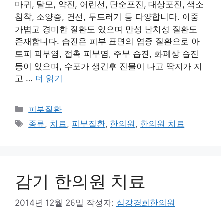
마귀, 탈모, 약진, 어린선, 단순포진, 대상포진, 색소
침착, 소양증, 건선, 두드러기 등 다양합니다. 이중
가볍고 경미한 질환도 있으며 만성 난치성 질환도
존재합니다. 습진은 피부 표면의 염증 질환으로 아
토피 피부염, 접촉 피부염, 주부 습진, 화폐상 습진
등이 있으며, 수포가 생긴후 진물이 나고 딱지가 지
고 …
더 읽기
카
피부질환
테
태
종류
,
치료
,
피부질환
,
한의원
,
한의원 치료
고
그
리
감기 한의원 치료
2014년 12월 26일
작성자:
심강경희한의원