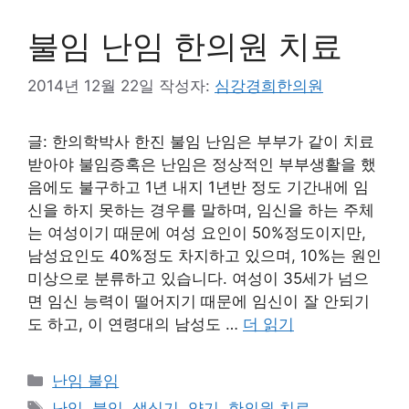
불임 난임 한의원 치료
2014년 12월 22일
작성자:
심강경희한의원
글: 한의학박사 한진 불임 난임은 부부가 같이 치료
받아야 불임증혹은 난임은 정상적인 부부생활을 했
음에도 불구하고 1년 내지 1년반 정도 기간내에 임
신을 하지 못하는 경우를 말하며, 임신을 하는 주체
는 여성이기 때문에 여성 요인이 50%정도이지만,
남성요인도 40%정도 차지하고 있으며, 10%는 원인
미상으로 분류하고 있습니다. 여성이 35세가 넘으
면 임신 능력이 떨어지기 때문에 임신이 잘 안되기
도 하고, 이 연령대의 남성도 …
더 읽기
카
난임 불임
테
태
난임
,
불임
,
생식기
,
양기
,
한의원 치료