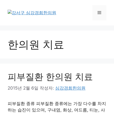
컨
텐
메
츠
로
뉴
건
너
한의원 치료
뛰
기
피부질환 한의원 치료
2015년 2월 6일
작성자:
심강경희한의원
피부질환 종류 피부질환 종류에는 가장 다수를 차지
하는 습진이 있으며, 구내염, 화상, 여드름, 티눈, 사