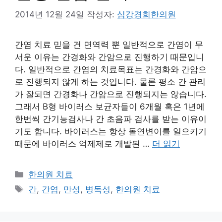
2014년 12월 24일
작성자:
심강경희한의원
간염 치료 믿을 건 면역력 뿐 일반적으로 간염이 무
서운 이유는 간경화와 간암으로 진행하기 때문입니
다. 일반적으로 간염의 치료목표는 간경화와 간암으
로 진행되지 않게 하는 것입니다. 물론 평소 간 관리
가 잘되면 간경화나 간암으로 진행되지는 않습니다.
그래서 B형 바이러스 보균자들이 6개월 혹은 1년에
한번씩 간기능검사나 간 초음파 검사를 받는 이유이
기도 합니다. 바이러스는 항상 돌연변이를 일으키기
때문에 바이러스 억제제로 개발된 …
더 읽기
카
한의원 치료
테
태
간
,
간염
,
만성
,
병독성
,
한의원 치료
고
그
리