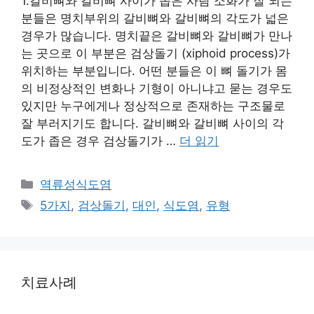
1.갈비뼈와 갈비뼈 사이가 좁은 사람 소화가 잘 되는
분들은 명치부위의 갈비뼈와 갈비뼈의 각도가 넓은
경우가 많습니다. 명치끝은 갈비뼈와 갈비뼈가 만나
는 곳으로 이 부분은 검상돌기 (xiphoid process)가
위치하는 부분입니다. 어떤 분들은 이 뼈 돌기가 몸
의 비정상적인 변화나 기형이 아니냐고 묻는 경우도
있지만 누구에게나 정상적으로 존재하는 구조물로
잘 부러지기도 합니다. 갈비뼈와 갈비뼈 사이의 각
도가 좁은 경우 검상돌기가 …
더 읽기
카
역류성식도염
테
태
5가지
,
검상돌기
,
대인
,
식도염
,
유형
고
그
리
치료사례