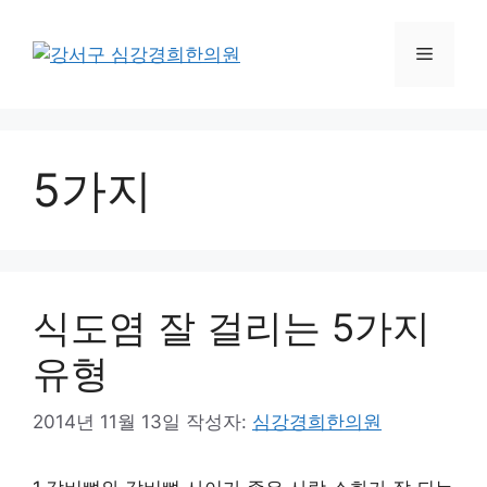
컨
텐
메
츠
로
뉴
건
너
5가지
뛰
기
식도염 잘 걸리는 5가지
유형
2014년 11월 13일
작성자:
심강경희한의원