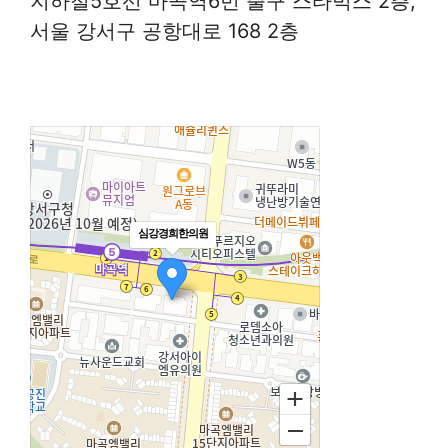
지하철5호선 마곡역6번 출구 스타벅스 2층;
서울 강서구 공항대로 168 2층
심강경희한의원