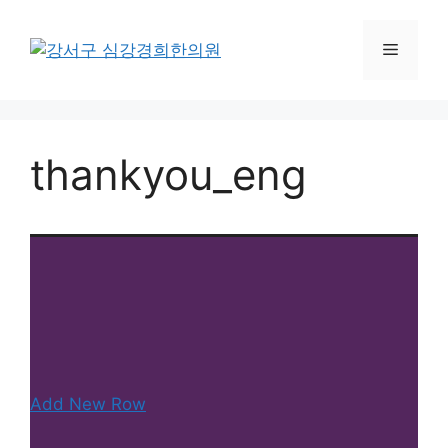
컨
텐
메
츠
로
뉴
건
너
thankyou_eng
뛰
기
Add New Row