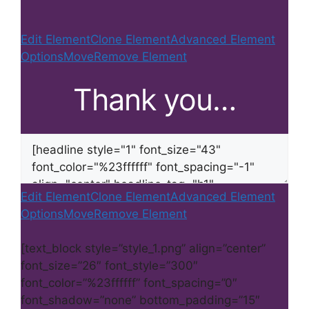
Edit Element
Clone Element
Advanced Element
Options
Move
Remove Element
Thank you…
Edit Element
Clone Element
Advanced Element
Options
Move
Remove Element
[text_block style=”style_1.png” align=”center”
font_size=”26″ font_style=”300″
font_color=”%23ffffff” font_spacing=”0″
font_shadow=”none” bottom_padding=”15″