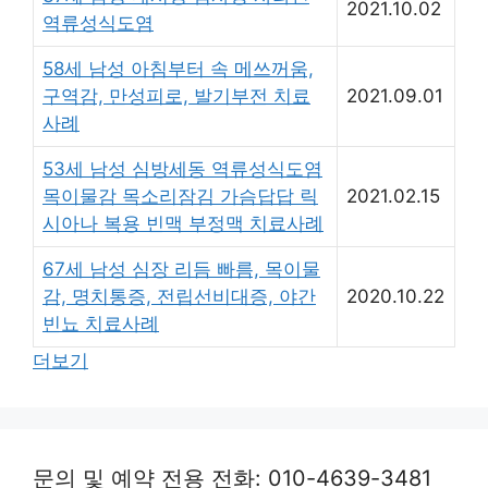
2021.10.02
역류성식도염
58세 남성 아침부터 속 메쓰꺼움,
구역감, 만성피로, 발기부전 치료
2021.09.01
사례
53세 남성 심방세동 역류성식도염
목이물감 목소리잠김 가슴답답 릭
2021.02.15
시아나 복용 빈맥 부정맥 치료사례
67세 남성 심장 리듬 빠름, 목이물
감, 명치통증, 전립선비대증, 야간
2020.10.22
빈뇨 치료사례
더보기
문의 및 예약 전용 전화: 010-4639-3481