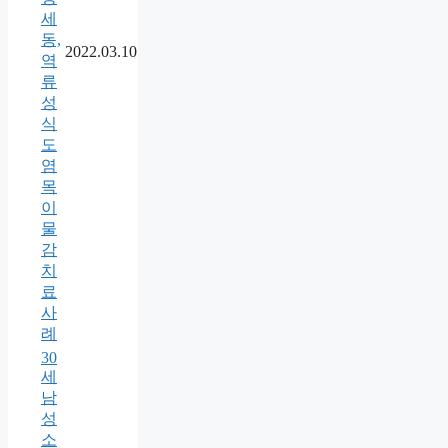
세
동,
2022.03.10
역
류
성
식
도
염
목
이
물
감
치
료
사
례
30
세
남
성
소