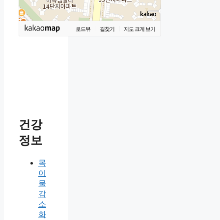
로드뷰
길찾기
지도 크게 보기
건강
정보
목
이
물
감
소
화