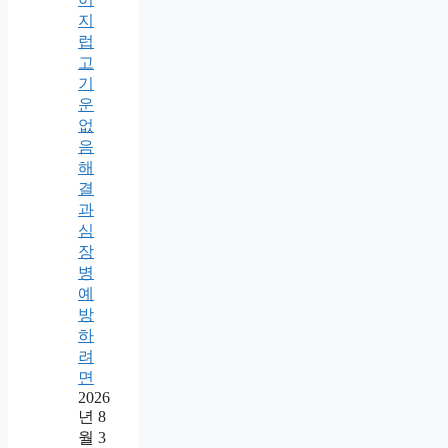
지
럽
고
기
운
없
음
해
결
과
심
장
병
예
방
하
려
면
2026
년 8
월 3