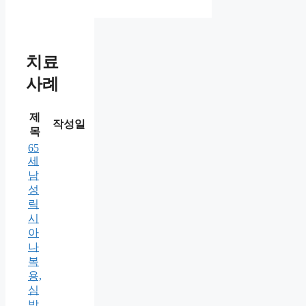
치료
사례
제
작성일
목
65
세
남
성
릭
시
아
나
복
용,
심
방