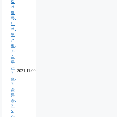
혈
액
역
류,
빈
맥,
부
정
맥,
가
슴
두
근
2021.11.09
거
림,
가
슴
통
증,
기
외
수