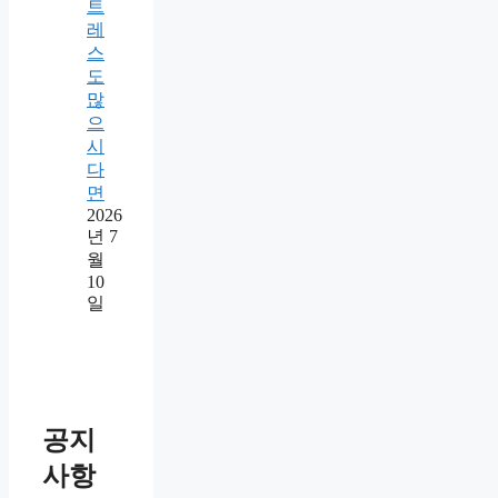
트
레
스
도
많
으
시
다
면
2026
년 7
월
10
일
공지
사항