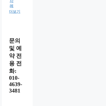
사
례
더보기
문의
및 예
약 전
용 전
화:
010-
4639-
3481