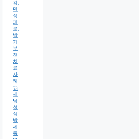
감,
만
성
피
로,
발
기
부
전
치
료
사
례
53
세
남
성
심
방
세
동