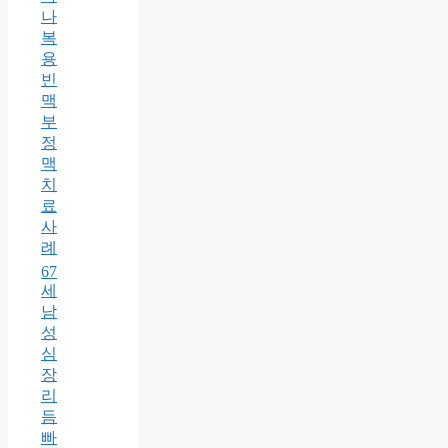
나
복
용
빈
맥
부
정
맥
치
료
사
례
67
세
남
성
심
장
리
듬
빠