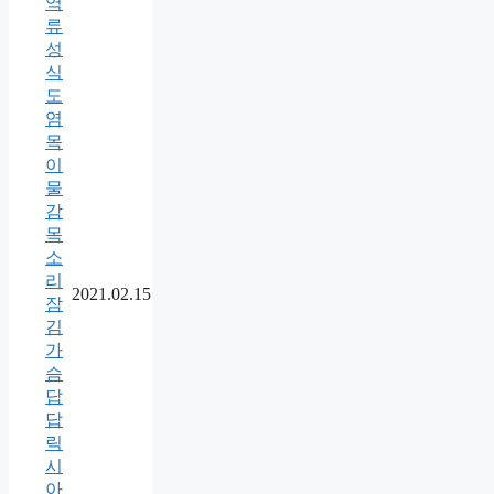
역
류
성
식
도
염
목
이
물
감
목
소
리
2021.02.15
잠
김
가
슴
답
답
릭
시
아