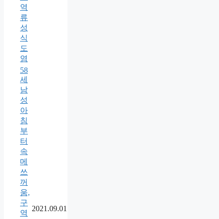
역
류
성
식
도
염
58
세
남
성
아
침
부
터
속
메
쓰
꺼
움,
구
2021.09.01
역