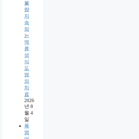
불
량
지
속
되
는
역
류
성
식
도
염
의
치
료
2026
년 8
월 4
일
폭
염
어