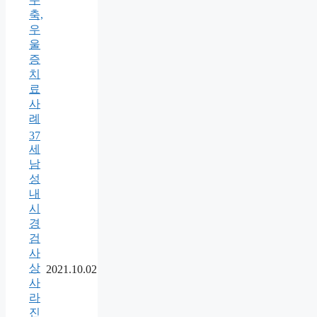
축,
우
울
증
치
료
사
례
37
세
남
성
내
시
경
검
사
상
2021.10.02
사
라
진