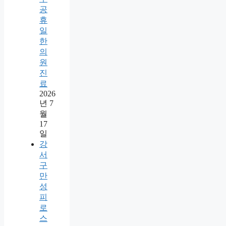
공
휴
일
한
의
원
진
료
2026
년 7
월
17
일
강
서
구
만
성
피
로
스