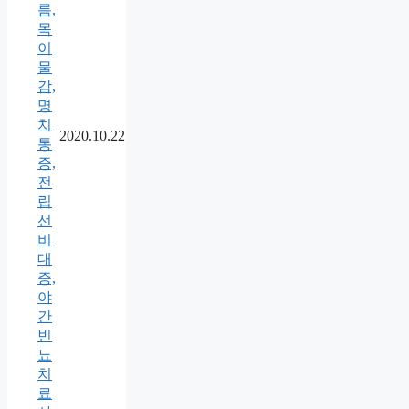
름,
목
이
물
감,
명
치
2020.10.22
통
증,
전
립
선
비
대
증,
야
간
빈
뇨
치
료