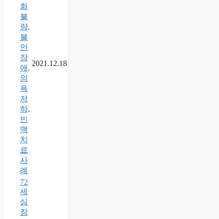
화
불
량,
불
안
장
2021.12.18
애,
의
욕
저
하,
빈
맥
치
료
사
례
72
세
심
장