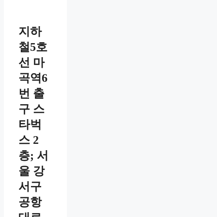
지하
철5호
선 마
곡역6
번 출
구 스
타벅
스 2
층; 서
울 강
서구
공항