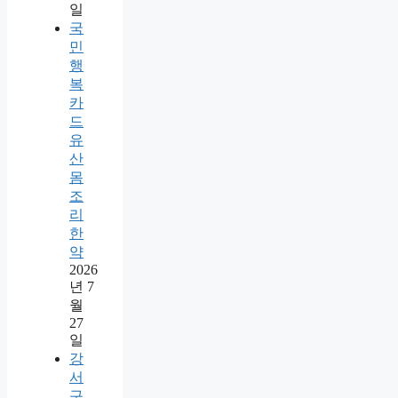
일
국
민
행
복
카
드
유
산
몸
조
리
한
약
2026
년 7
월
27
일
강
서
구