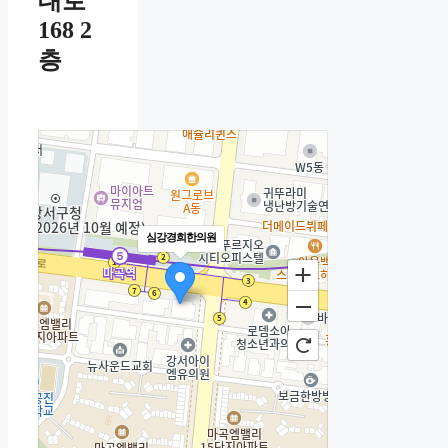
대로
168 2
층
심강경희한의원