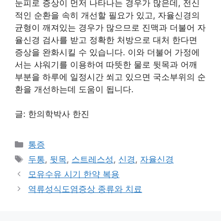
눈피로 증상이 먼저 나타나는 경우가 많은데, 전신
적인 순환을 속히 개선할 필요가 있고, 자율신경의
균형이 깨져있는 경우가 많으므로 진맥과 더불어 자
율신경 검사를 받고 정확한 처방으로 대처 한다면
증상을 완화시킬 수 있습니다. 이와 더불어 가정에
서는 샤워기를 이용하여 따뜻한 물로 뒷목과 어깨
부분을 하루에 일정시간 쐬고 있으면 국소부위의 순
환을 개선하는데 도움이 됩니다.
글: 한의학박사 한진
카
통증
테
태
두통
,
뒷목
,
스트레스성
,
신경
,
자율신경
고
그
모유수유 시기 한약 복용
리
역류성식도염증상 종류와 치료