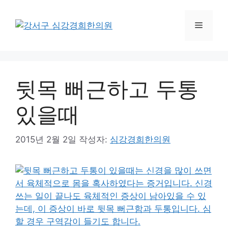
컨
텐
메
츠
로
뉴
건
너
뒷목 뻐근하고 두통
뛰
기
있을때
2015년 2월 2일
작성자:
심강경희한의원