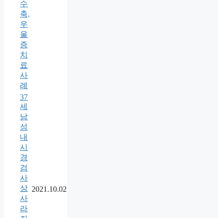
수
축,
우
울
증
치
료
사
례
37
세
남
성
내
시
경
검
사
상
2021.10.02
사
라