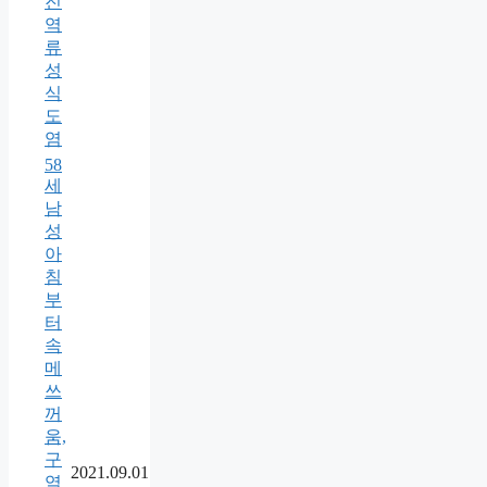
진
역
류
성
식
도
염
58
세
남
성
아
침
부
터
속
메
쓰
꺼
움,
구
2021.09.01
역