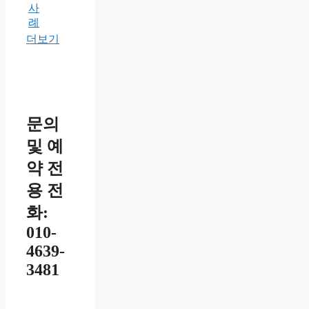
사
례
더보기
문의
및 예
약 전
용 전
화:
010-
4639-
3481