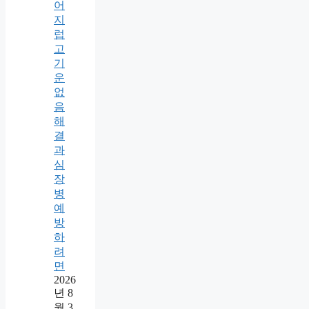
어
지
럽
고
기
운
없
음
해
결
과
심
장
병
예
방
하
려
면
2026
년 8
월 3