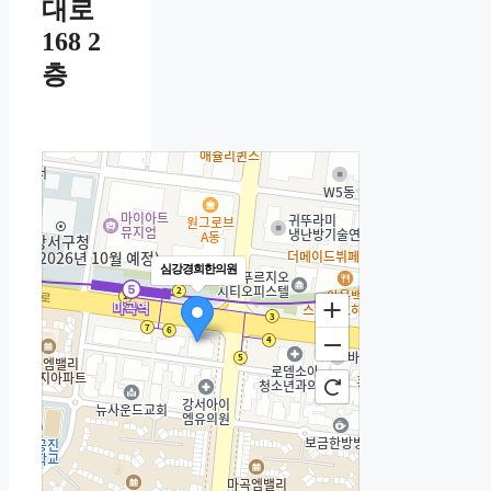
대로
168 2
층
심강경희한의원