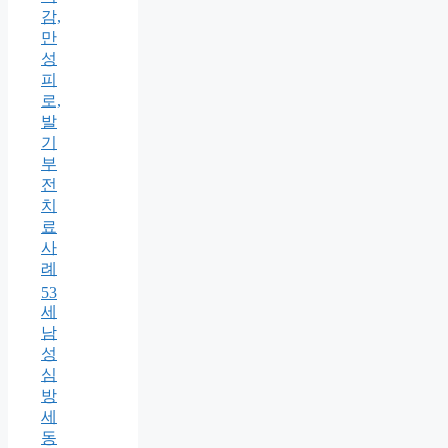
감,
만
성
피
로,
발
기
부
전
치
료
사
례
53
세
남
성
심
방
세
동