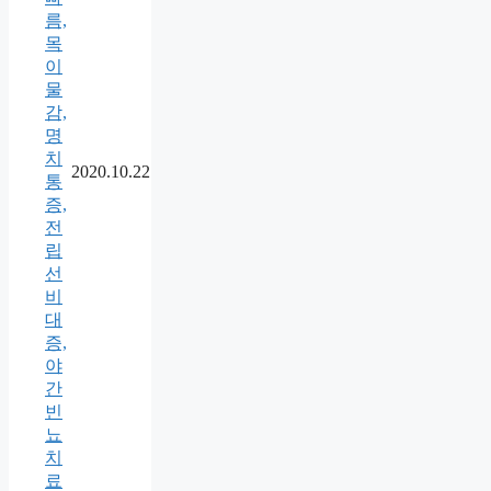
름,
목
이
물
감,
명
치
2020.10.22
통
증,
전
립
선
비
대
증,
야
간
빈
뇨
치
료