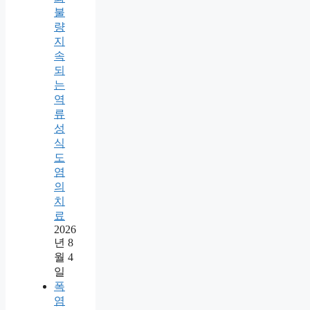
불
량
지
속
되
는
역
류
성
식
도
염
의
치
료
2026
년 8
월 4
일
폭
염