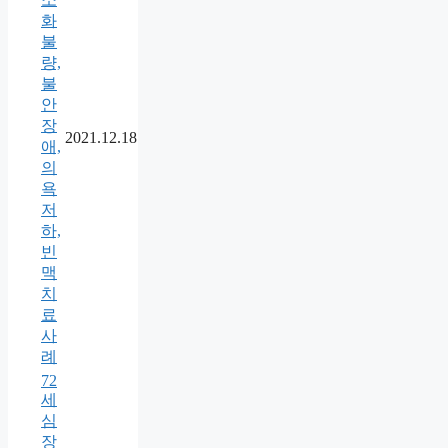
화
불
량,
불
안
장
2021.12.18
애,
의
욕
저
하,
빈
맥
치
료
사
례
72
세
심
장