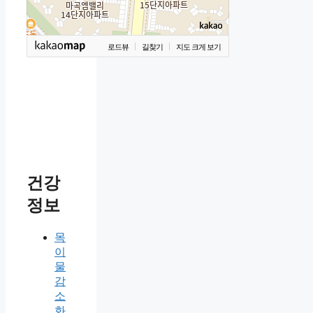
로드뷰
길찾기
지도 크게 보기
건강
정보
목
이
물
감
소
화