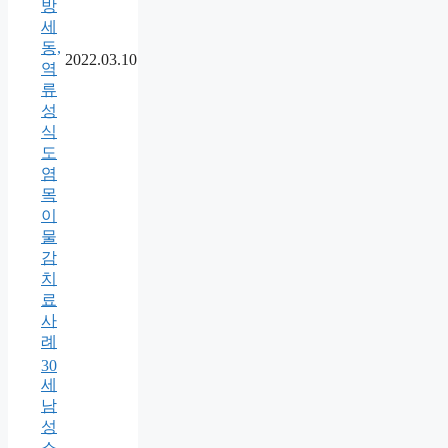
방
세
동,
2022.03.10
역
류
성
식
도
염
목
이
물
감
치
료
사
례
30
세
남
성
소