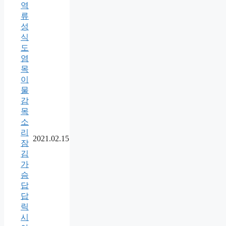
역
류
성
식
도
염
목
이
물
감
목
소
리
2021.02.15
잠
김
가
슴
답
답
릭
시