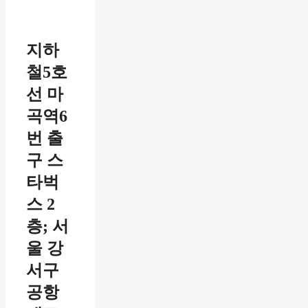
지하
철5호
선 마
곡역6
번 출
구 스
타벅
스 2
층; 서
울 강
서구
공항