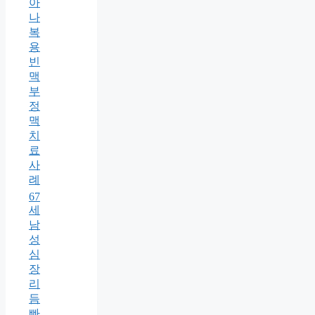
아
나
복
용
빈
맥
부
정
맥
치
료
사
례
67
세
남
성
심
장
리
듬
빠