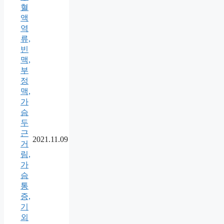
혈
액
역
류,
빈
맥,
부
정
맥,
가
슴
두
근
2021.11.09
거
림,
가
슴
통
증,
기
외