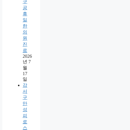
구
공
휴
일
한
의
원
진
료
2026
년 7
월
17
일
강
서
구
만
성
피
로
스