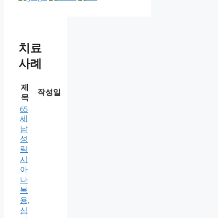
치료
사례
제
작성일
목
65
세
남
성
릭
시
아
나
복
용,
심