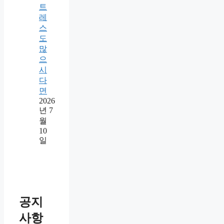
트
레
스
도
많
으
시
다
면
2026
년 7
월
10
일
공지
사항