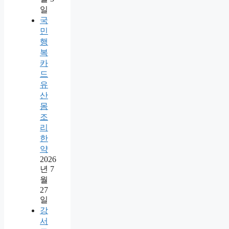
일
국
민
행
복
카
드
유
산
몸
조
리
한
약
2026
년 7
월
27
일
강
서