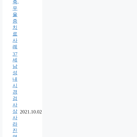
축,
우
울
증
치
료
사
례
37
세
남
성
내
시
경
검
사
상
2021.10.02
사
라
진
역