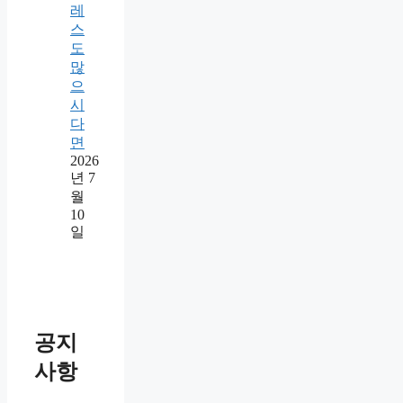
레
스
도
많
으
시
다
면
2026
년 7
월
10
일
공지
사항