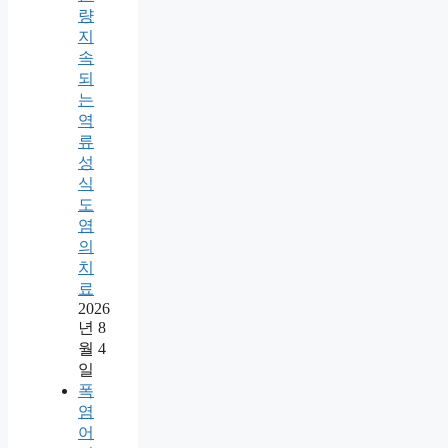
량
지
속
되
는
역
류
성
식
도
염
의
치
료
2026
년 8
월 4
일
폭
염
어