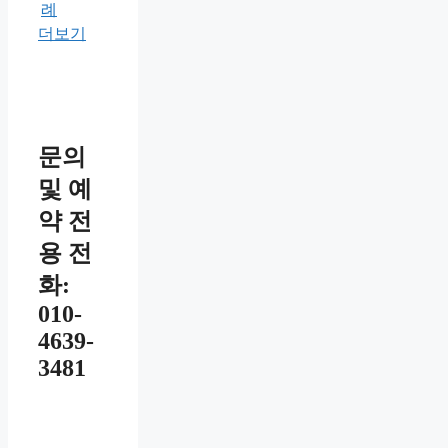
례
더보기
문의
및 예
약 전
용 전
화:
010-
4639-
3481