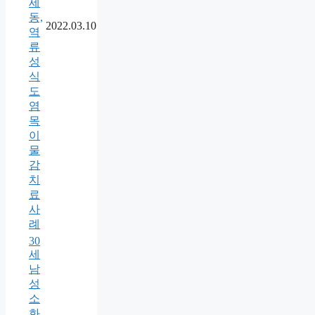
세
동,
2022.03.10
역
류
성
식
도
염
목
이
물
감
치
료
사
례
30
세
남
성
소
화