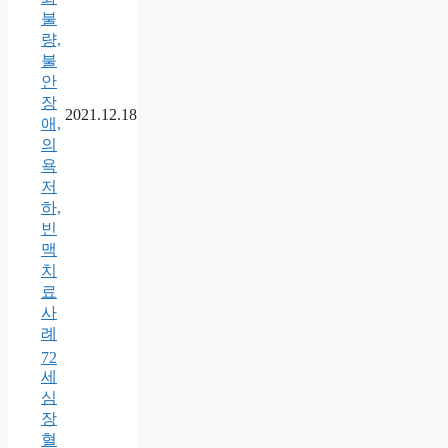
불
량,
불
안
장
2021.12.18
애,
의
욕
저
하,
빈
맥
치
료
사
례
72
세
심
장
혈