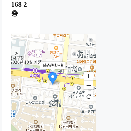
168 2
층
심강경희한의원