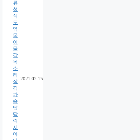
류
성
식
도
염
목
이
물
감
목
소
리
2021.02.15
잠
김
가
슴
답
답
릭
시
아