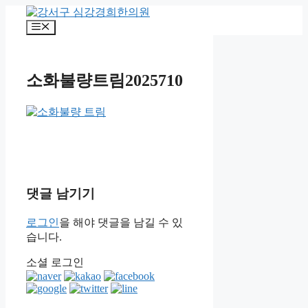
컨
텐
메
츠
뉴
로
건
소화불량트림2025710
너
뛰
기
댓글 남기기
로그인
을 해야 댓글을 남길 수 있
습니다.
소셜 로그인