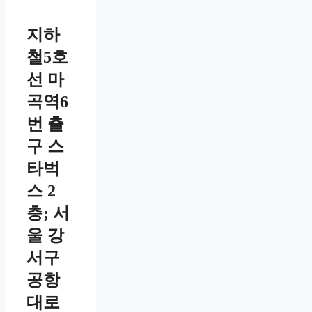
지하
철5호
선 마
곡역6
번 출
구 스
타벅
스 2
층; 서
울 강
서구
공항
대로