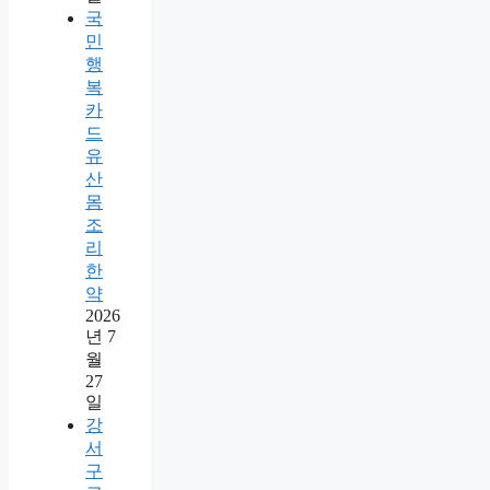
국
민
행
복
카
드
유
산
몸
조
리
한
약
2026
년 7
월
27
일
강
서
구