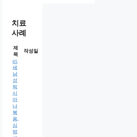
치료
사례
제
작성일
목
65
세
남
성
릭
시
아
나
복
용,
심
방