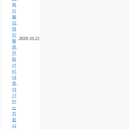
목
이
물
감,
명
치
2020.10.22
통
증,
전
립
선
비
대
증,
야
간
빈
뇨
치
료
사