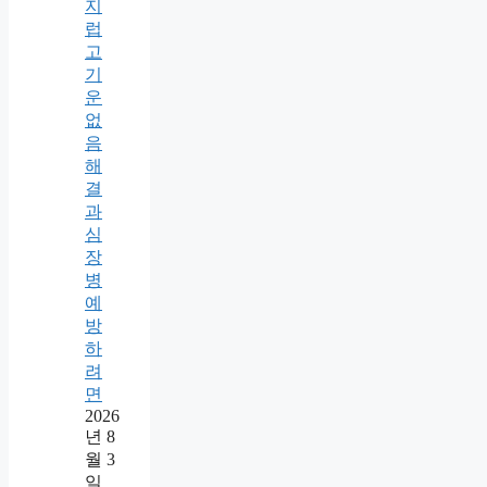
지
럽
고
기
운
없
음
해
결
과
심
장
병
예
방
하
려
면
2026
년 8
월 3
일