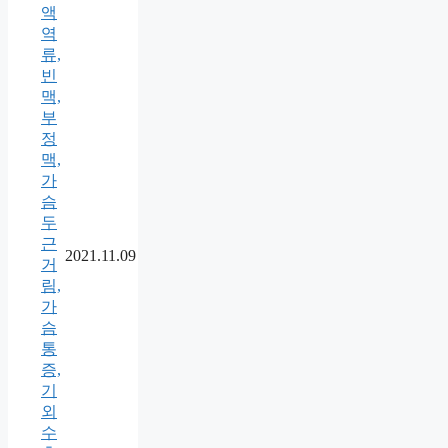
액
역
류,
빈
맥,
부
정
맥,
가
슴
두
근
2021.11.09
거
림,
가
슴
통
증,
기
외
수