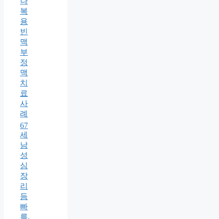
나
복
용
빈
맥
부
정
맥
치
료
사
례
67
세
남
성
심
장
리
듬
빠
름,