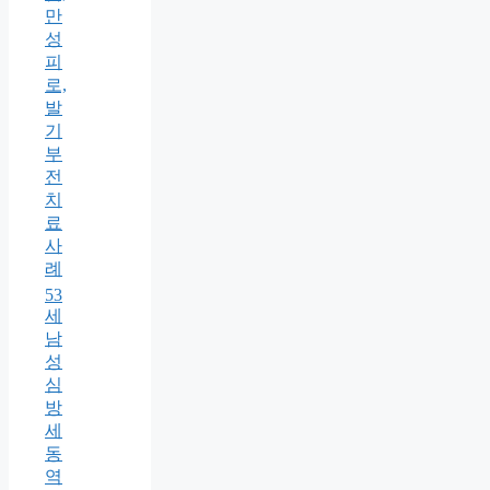
만
성
피
로,
발
기
부
전
치
료
사
례
53
세
남
성
심
방
세
동
역