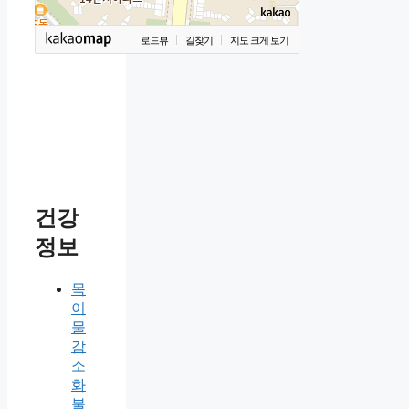
로드뷰
길찾기
지도 크게 보기
건강
정보
목
이
물
감
소
화
불