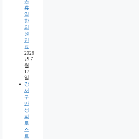
공
휴
일
한
의
원
진
료
2026
년 7
월
17
일
강
서
구
만
성
피
로
스
트