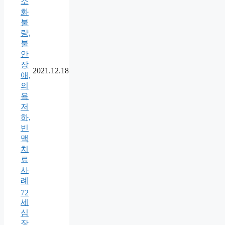
소
화
불
량,
불
안
장
2021.12.18
애,
의
욕
저
하,
빈
맥
치
료
사
례
72
세
심
장