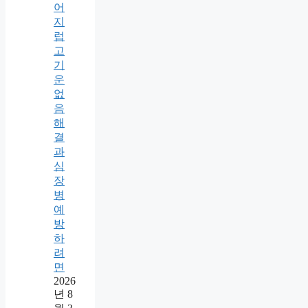
어
지
럽
고
기
운
없
음
해
결
과
심
장
병
예
방
하
려
면
2026
년 8