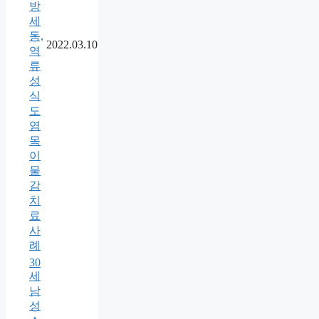
방
세
동,
2022.03.10
역
류
성
식
도
염
목
이
물
감
치
료
사
례
30
세
남
성