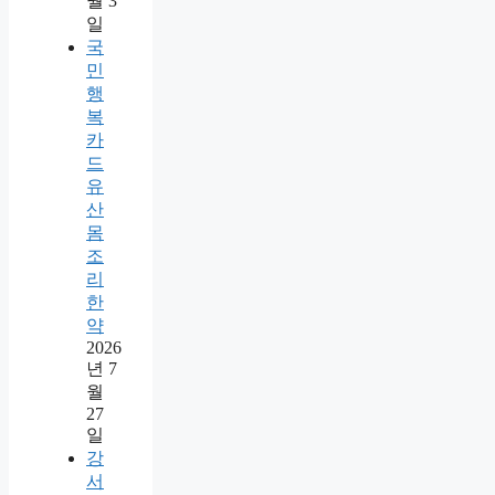
월 3
일
국
민
행
복
카
드
유
산
몸
조
리
한
약
2026
년 7
월
27
일
강
서