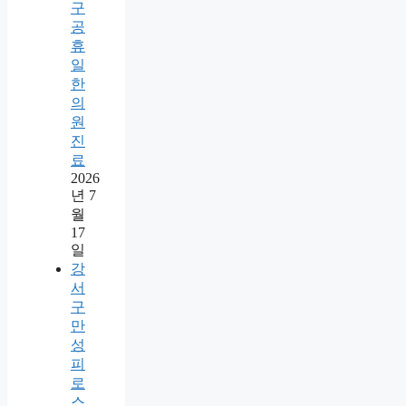
구
공
휴
일
한
의
원
진
료
2026
년 7
월
17
일
강
서
구
만
성
피
로
스