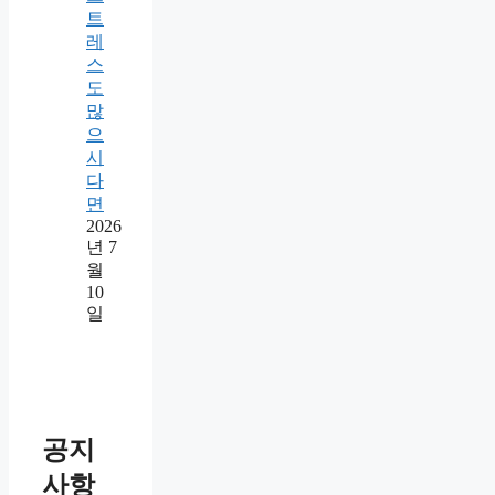
트
레
스
도
많
으
시
다
면
2026
년 7
월
10
일
공지
사항