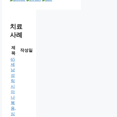
치료
사례
제
작성일
목
65
세
남
성
릭
시
아
나
복
용,
심