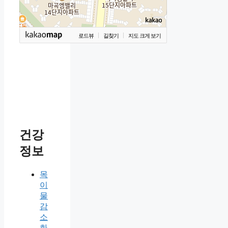
로드뷰
길찾기
지도 크게 보기
건강
정보
목
이
물
감
소
화