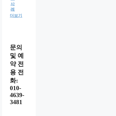
사
례
더보기
문의
및 예
약 전
용 전
화:
010-
4639-
3481