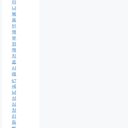
아
나
복
용
빈
맥
부
정
맥
치
료
사
례
67
세
남
성
심
장
리
듬