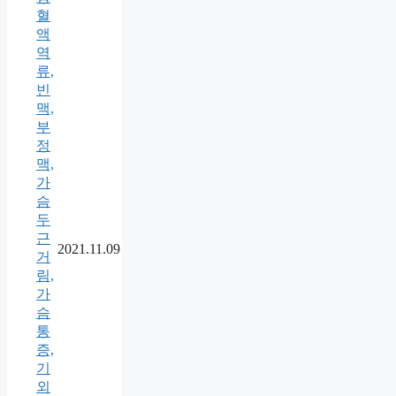
혈
액
역
류,
빈
맥,
부
정
맥,
가
슴
두
근
2021.11.09
거
림,
가
슴
통
증,
기
외