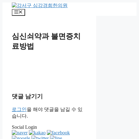
컨
텐
메
츠
뉴
로
건
심신쇠약과 불면증치
너
뛰
료방법
기
댓글 남기기
로그인
을 해야 댓글을 남길 수 있
습니다.
Social Login