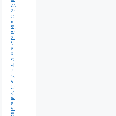
감,
만
성
피
로,
발
기
부
전
치
료
사
례
53
세
남
성
심
방
세
동