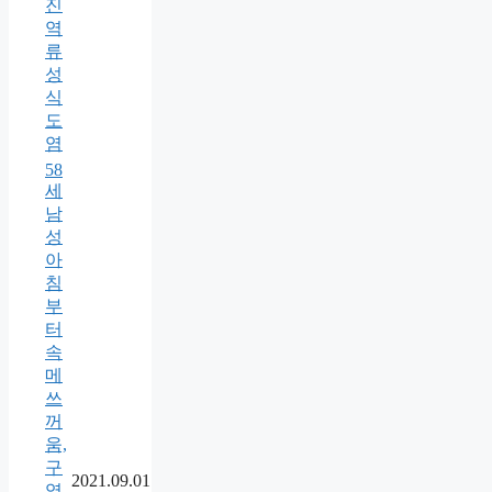
진
역
류
성
식
도
염
58
세
남
성
아
침
부
터
속
메
쓰
꺼
움,
구
2021.09.01
역