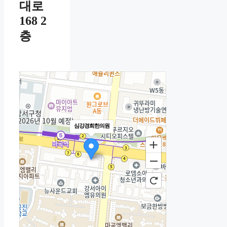
대로
168 2
층
심강경희한의원