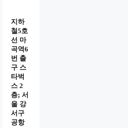
지하
철5호
선 마
곡역6
번 출
구 스
타벅
스 2
층; 서
울 강
서구
공항