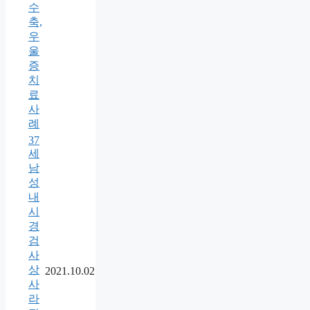
수
축,
우
울
증
치
료
사
례
37
세
남
성
내
시
경
검
사
상
2021.10.02
사
라