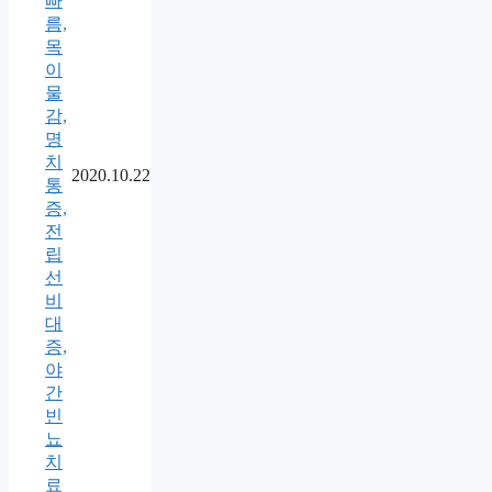
빠
름,
목
이
물
감,
명
치
2020.10.22
통
증,
전
립
선
비
대
증,
야
간
빈
뇨
치
료