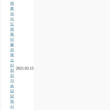
역
류
성
식
도
염
목
이
물
감
목
소
리
2021.02.15
잠
김
가
슴
답
답
릭
시