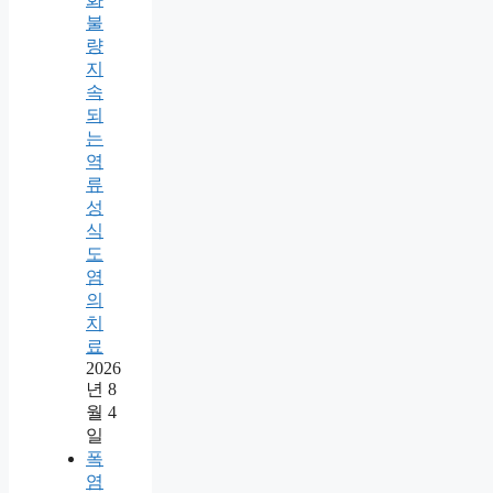
불
량
지
속
되
는
역
류
성
식
도
염
의
치
료
2026
년 8
월 4
일
폭
염