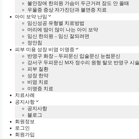
불안장애 한의원 가슴이 두근거려 잠도 안 올때
우울증 증상 자가진단과 불면증 치료
아이 보약 난임
임신성공 유형별 치료방법
머리에 땀이 많이 나는 아이 보약
임신 한의원 – 임신 잘되려면
정안침
피부 미용 성장 비염 이명증
반영구 화장 – 두피문신 입술문신 눈썹문신
강서구 두피문신 M자 정수리 원형 탈모 반영구 시
피부 질환
성장 한약
비염 치료
이명증 치료
치료사례
공지사항
공지사항
블로그
회원정보
로그인
회원가입