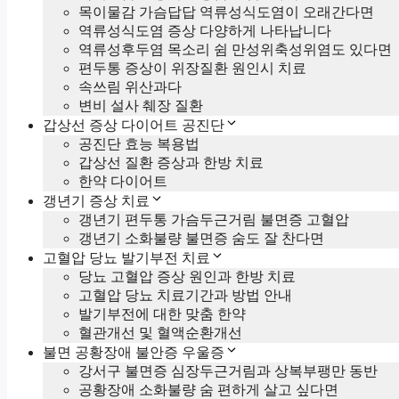
목이물감 가슴답답 역류성식도염이 오래간다면
역류성식도염 증상 다양하게 나타납니다
역류성후두염 목소리 쉼 만성위축성위염도 있다면
편두통 증상이 위장질환 원인시 치료
속쓰림 위산과다
변비 설사 췌장 질환
갑상선 증상 다이어트 공진단
공진단 효능 복용법
갑상선 질환 증상과 한방 치료
한약 다이어트
갱년기 증상 치료
갱년기 편두통 가슴두근거림 불면증 고혈압
갱년기 소화불량 불면증 숨도 잘 찬다면
고혈압 당뇨 발기부전 치료
당뇨 고혈압 증상 원인과 한방 치료
고혈압 당뇨 치료기간과 방법 안내
발기부전에 대한 맞춤 한약
혈관개선 및 혈액순환개선
불면 공황장애 불안증 우울증
강서구 불면증 심장두근거림과 상복부팽만 동반
공황장애 소화불량 숨 편하게 살고 싶다면