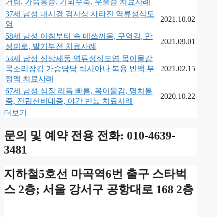
거림, 가슴통증, 기외수축, 우울증 치료사례
37세 남성 내시경 검사상 사라진 역류성식도
2021.10.02
염
58세 남성 아침부터 속 메쓰꺼움, 구역감, 만
2021.09.01
성피로, 발기부전 치료사례
53세 남성 심방세동 역류성식도염 목이물감
목소리잠김 가슴답답 릭시아나 복용 빈맥 부
2021.02.15
정맥 치료사례
67세 남성 심장 리듬 빠름, 목이물감, 명치통
2020.10.22
증, 전립선비대증, 야간 빈뇨 치료사례
더보기
문의 및 예약 전용 전화: 010-4639-
3481
지하철5호선 마곡역6번 출구 스타벅
스 2층; 서울 강서구 공항대로 168 2층