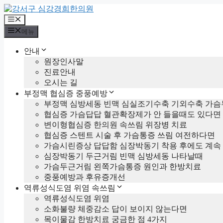
컨
텐
메
츠
뉴
메뉴
로
건
안내
너
원장인사말
뛰
진료안내
기
오시는 길
부정맥 협심증 중풍예방
부정맥 심방세동 빈맥 심실조기수축 기외수축 가슴
협심증 가슴답답 혈관확장제가 안 들을때도 있다면
변이형협심증 한의원 속쓰림 위장병 치료
협심증 스텐트 시술 후 가슴통증 쓰림 여전하다면
가슴시린증상 답답함 심장박동기 착용 후에도 계속
심장박동기 두근거림 빈맥 심방세동 나타날때
가슴두근거림 왼쪽가슴통증 원인과 한방치료
중풍예방과 후유증개선
역류성식도염 위염 속쓰림
역류성식도염 위염
소화불량 체중감소 답이 보이지 않는다면
목이물감 한방치료 궁금한 점 4가지