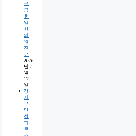
구
공
휴
일
한
의
원
진
료
2026
년 7
월
17
일
강
서
구
만
성
피
로
스