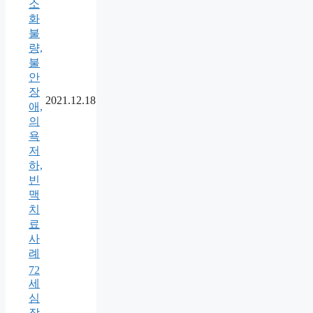
소
화
불
량,
불
안
장
2021.12.18
애,
의
욕
저
하,
빈
맥
치
료
사
례
72
세
심
장