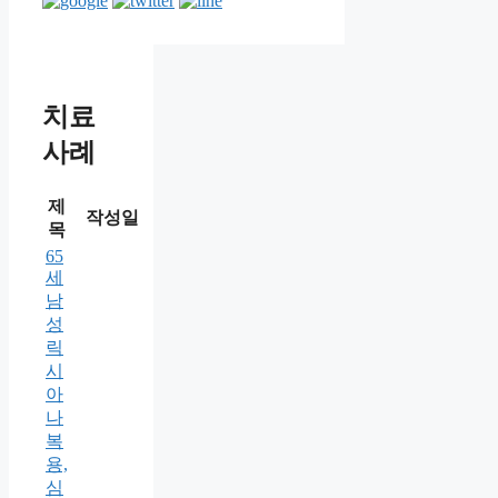
치료
사례
제
작성일
목
65
세
남
성
릭
시
아
나
복
용,
심