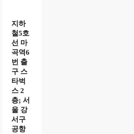
지하
철5호
선 마
곡역6
번 출
구 스
타벅
스 2
층; 서
울 강
서구
공항