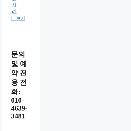
사
례
더보기
문의
및 예
약 전
용 전
화:
010-
4639-
3481