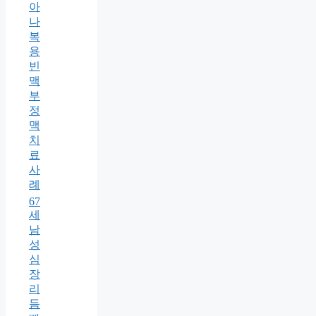
아
나
복
용
빈
맥
부
정
맥
치
료
사
례
67
세
남
성
심
장
리
듬