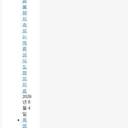
화
불
량
지
속
되
는
역
류
성
식
도
염
의
치
료
2026
년 8
월 4
일
폭
염