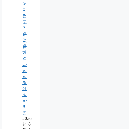
어
지
럽
고
기
운
없
음
해
결
과
심
장
병
예
방
하
려
면
2026
년 8