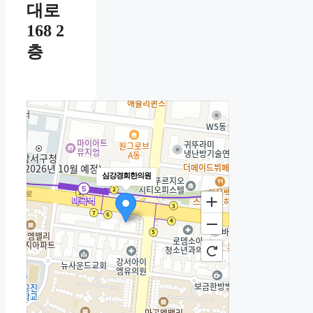
대로
168 2
층
심강경희한의원