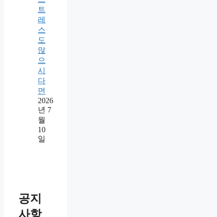
트
레
스
도
많
으
시
다
면
2026
년 7
월
10
일
공지
사항