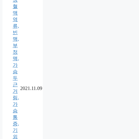
혈
액
역
류,
빈
맥,
부
정
맥,
가
슴
두
근
2021.11.09
거
림,
가
슴
통
증,
기
외