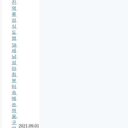
진
역
류
성
식
도
염
58
세
남
성
아
침
부
터
속
메
쓰
꺼
움,
구
2021.09.01