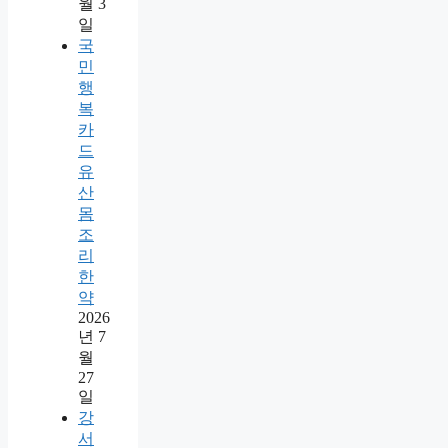
월 3
일
국
민
행
복
카
드
유
산
몸
조
리
한
약
2026
년 7
월
27
일
강
서