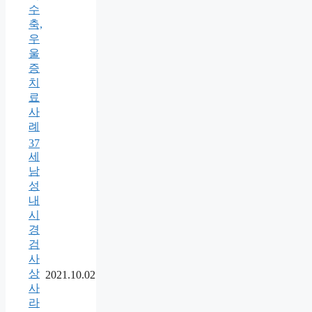
수
축,
우
울
증
치
료
사
례
37
세
남
성
내
시
경
검
사
상
2021.10.02
사
라