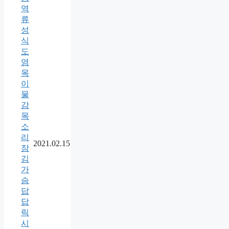
역
류
성
식
도
염
목
이
물
감
목
소
리
2021.02.15
잠
김
가
슴
답
답
릭
시