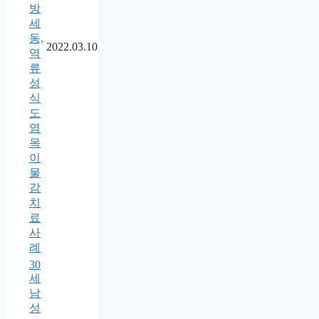
방
세
동,
2022.03.10
역
류
성
식
도
염
목
이
물
감
치
료
사
례
30
세
남
성