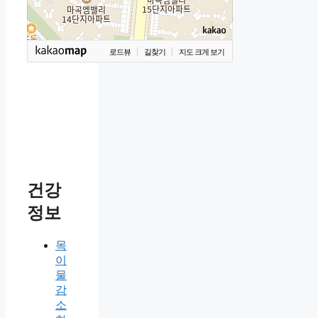
로드뷰
길찾기
지도 크게 보기
건강
정보
목
이
물
감
소