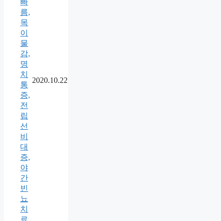
빠
름,
목
이
물
감,
명
치
2020.10.22
통
증,
전
립
선
비
대
증,
야
간
빈
뇨
치
료