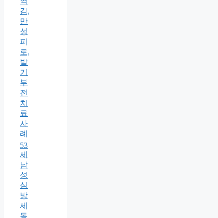
역
감,
만
성
피
로,
발
기
부
전
치
료
사
례
53
세
남
성
심
방
세
동