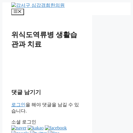
컨
텐
메
츠
뉴
로
건
위식도역류병 생활습
너
뛰
관과 치료
기
댓글 남기기
로그인
을 해야 댓글을 남길 수 있
습니다.
소셜 로그인