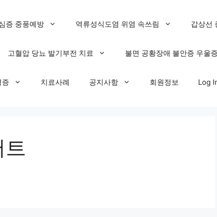
심증 중풍예방
역류성식도염 위염 속쓰림
갑상선 
고혈압 당뇨 발기부전 치료
불면 공황장애 불안증 우울
명증
치료사례
공지사항
회원정보
Log I
서트