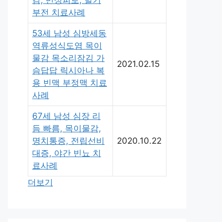
감, 만성피로, 발기
부전 치료사례
53세 남성 심방세동
역류성식도염 목이
물감 목소리잠김 가
2021.02.15
슴답답 릭시아나 복
용 빈맥 부정맥 치료
사례
67세 남성 심장 리
듬 빠름, 목이물감,
명치통증, 전립선비
2020.10.22
대증, 야간 빈뇨 치
료사례
더보기