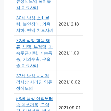
류성식도염 목이물
감 치료사례
30세 남성 소화불
량, 불안장애, 의욕
2021.12.18
저하, 빈맥 치료사례
72세 심장 혈액 역
류, 빈맥, 부정맥, 가
슴두근거림, 가슴통
2021.11.09
증, 기외수축, 우울
증 치료사례
37세 남성 내시경
검사상 사라진 역류
2021.10.02
성식도염
58세 남성 아침부터
속 메쓰꺼움, 구역
2021.09.01