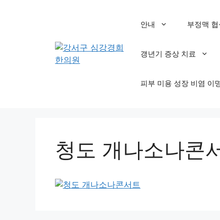
컨
텐
안내
부정맥 협
츠
로
갱년기 증상 치료
건
너
뛰
피부 미용 성장 비염 이
기
청도 개나소나콘