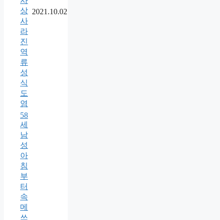
사
상
2021.10.02
사
라
진
역
류
성
식
도
염
58
세
남
성
아
침
부
터
속
메
쓰