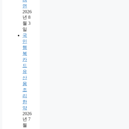
면
2026
년 8
월 3
일
국
민
행
복
카
드
유
산
몸
조
리
한
약
2026
년 7
월