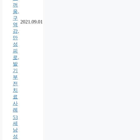
꺼
움,
구
2021.09.01
역
감,
만
성
피
로,
발
기
부
전
치
료
사
례
53
세
남
성