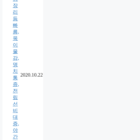
장
리
듬
빠
름,
목
이
물
감,
명
치
2020.10.22
통
증,
전
립
선
비
대
증,
야
간