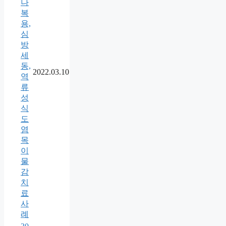
나
복
용,
심
방
세
동,
2022.03.10
역
류
성
식
도
염
목
이
물
감
치
료
사
례