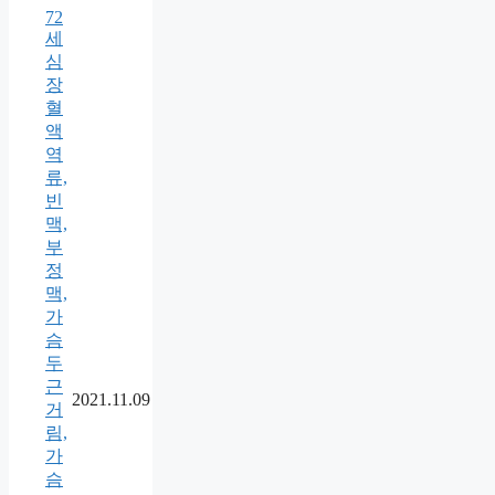
72
세
심
장
혈
액
역
류,
빈
맥,
부
정
맥,
가
슴
두
근
2021.11.09
거
림,
가
슴