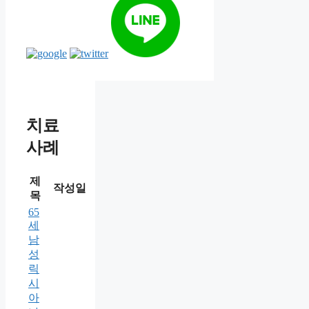
치료
사례
제
작성일
목
65
세
남
성
릭
시
아