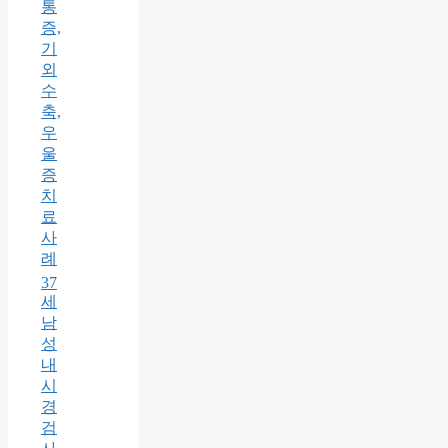
통
증,
기
외
수
축,
우
울
증
치
료
사
례
37
세
남
성
내
시
경
검