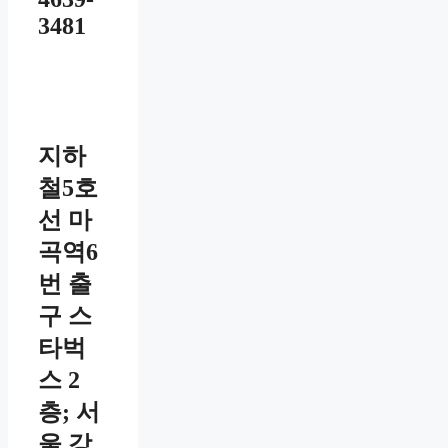
3481
지하
철5호
선 마
곡역6
번 출
구 스
타벅
스 2
층; 서
울 강