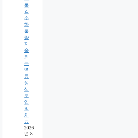
물
감
소
화
불
량
지
속
되
는
역
류
성
식
도
염
의
치
료
2026
년 8