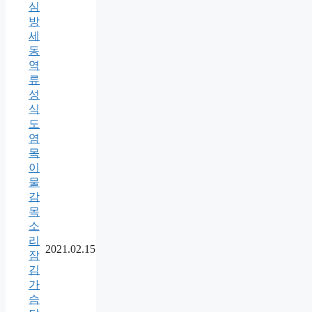
심
방
세
동
역
류
성
식
도
염
목
이
물
감
목
소
리
2021.02.15
잠
김
가
슴