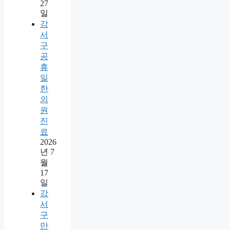
27
일
강
서
구
공
휴
일
한
의
원
진
료
2026
년 7
월
17
일
강
서
구
만