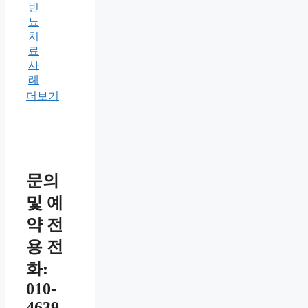
빈
뇨
치
료
사
례
더보기
문의
및 예
약 전
용 전
화:
010-
4639-