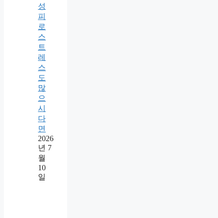
성
피
로
스
트
레
스
도
많
으
시
다
면
2026
년 7
월
10
일