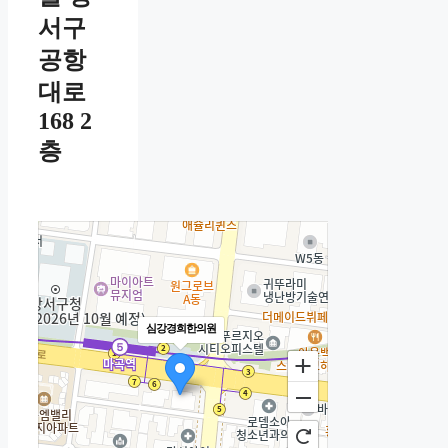
서구
공항
대로
168 2
층
심강경희한의원