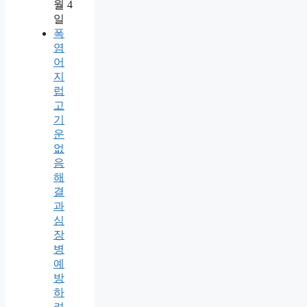
월 4
일
폭
염
어
지
럽
고
기
운
없
음
해
결
과
심
장
병
예
방
하
려