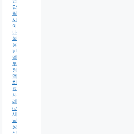
답
답
릭
시
아
나
복
용
빈
맥
부
정
맥
치
료
사
례
67
세
남
성
심