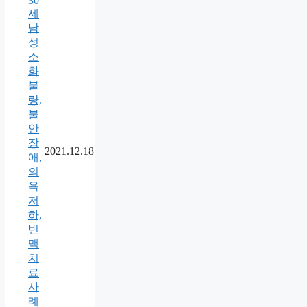
30
세
남
성
소
화
불
량,
불
안
장
2021.12.18
애,
의
욕
저
하,
빈
맥
치
료
사
례