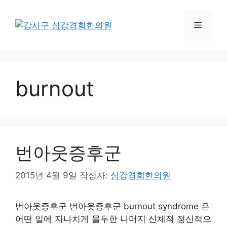
컨
텐
메
츠
로
뉴
건
너
burnout
뛰
기
번아웃증후군
2015년 4월 9일
작성자:
심강경희한의원
번아웃증후군 번아웃증후군 burnout syndrome 은
어떤 일에 지나치게 몰두한 나머지 신체적 정신적으