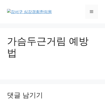
컨
텐
메
츠
로
뉴
건
너
가슴두근거림 예방
뛰
기
법
댓글 남기기