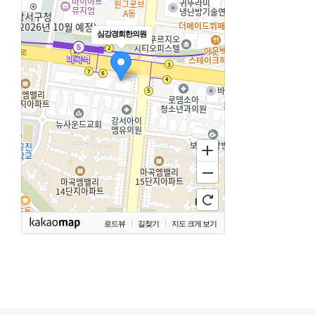
심강경희한의원
로드뷰
길찾기
지도 크게 보기