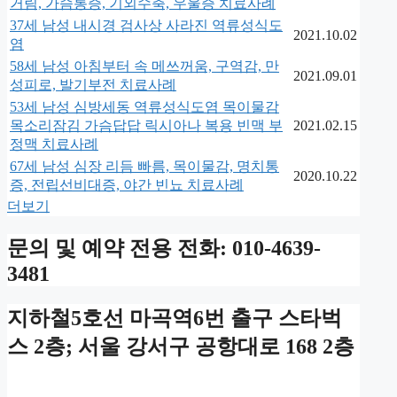
거림, 가슴통증, 기외수축, 우울증 치료사례
37세 남성 내시경 검사상 사라진 역류성식도
2021.10.02
염
58세 남성 아침부터 속 메쓰꺼움, 구역감, 만
2021.09.01
성피로, 발기부전 치료사례
53세 남성 심방세동 역류성식도염 목이물감
목소리잠김 가슴답답 릭시아나 복용 빈맥 부
2021.02.15
정맥 치료사례
67세 남성 심장 리듬 빠름, 목이물감, 명치통
2020.10.22
증, 전립선비대증, 야간 빈뇨 치료사례
더보기
문의 및 예약 전용 전화: 010-4639-
3481
지하철5호선 마곡역6번 출구 스타벅
스 2층; 서울 강서구 공항대로 168 2층