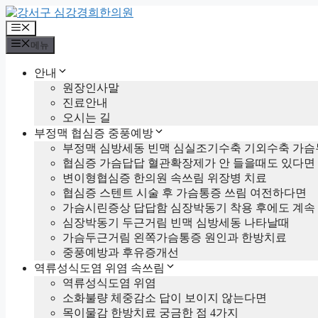
컨
텐
메
츠
뉴
메뉴
로
건
안내
너
원장인사말
뛰
진료안내
기
오시는 길
부정맥 협심증 중풍예방
부정맥 심방세동 빈맥 심실조기수축 기외수축 가슴
협심증 가슴답답 혈관확장제가 안 들을때도 있다면
변이형협심증 한의원 속쓰림 위장병 치료
협심증 스텐트 시술 후 가슴통증 쓰림 여전하다면
가슴시린증상 답답함 심장박동기 착용 후에도 계속
심장박동기 두근거림 빈맥 심방세동 나타날때
가슴두근거림 왼쪽가슴통증 원인과 한방치료
중풍예방과 후유증개선
역류성식도염 위염 속쓰림
역류성식도염 위염
소화불량 체중감소 답이 보이지 않는다면
목이물감 한방치료 궁금한 점 4가지