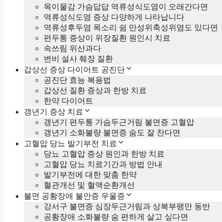
목이물감 가슴답답 역류성식도염이 오래간다면
역류성식도염 증상 다양하게 나타납니다
역류성후두염 목소리 쉼 만성위축성위염도 있다면
편두통 증상이 위장질환 원인시 치료
속쓰림 위산과다
변비 설사 췌장 질환
갑상선 증상 다이어트 공진단
공진단 효능 복용법
갑상선 질환 증상과 한방 치료
한약 다이어트
갱년기 증상 치료
갱년기 편두통 가슴두근거림 불면증 고혈압
갱년기 소화불량 불면증 숨도 잘 찬다면
고혈압 당뇨 발기부전 치료
당뇨 고혈압 증상 원인과 한방 치료
고혈압 당뇨 치료기간과 방법 안내
발기부전에 대한 맞춤 한약
혈관개선 및 혈액순환개선
불면 공황장애 불안증 우울증
강서구 불면증 심장두근거림과 상복부팽만 동반
공황장애 소화불량 숨 편하게 살고 싶다면