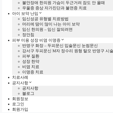
불안장애 한의원 가슴이 두근거려 잠도 안 올때
우울증 증상 자가진단과 불면증 치료
아이 보약 난임
임신성공 유형별 치료방법
머리에 땀이 많이 나는 아이 보약
임신 한의원 – 임신 잘되려면
정안침
피부 미용 성장 비염 이명증
반영구 화장 – 두피문신 입술문신 눈썹문신
강서구 두피문신 M자 정수리 원형 탈모 반영구 시
피부 질환
성장 한약
비염 치료
이명증 치료
치료사례
공지사항
공지사항
블로그
회원정보
로그인
회원가입