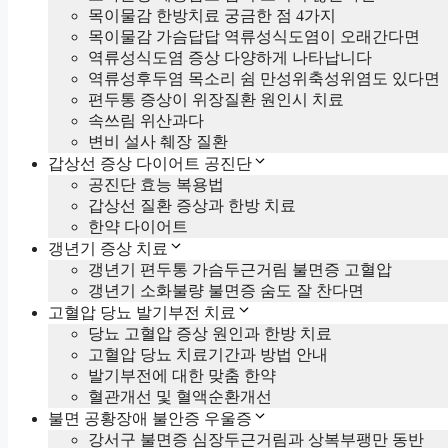
목이물감 한방치료 궁금한 점 4가지
목이물감 가슴답답 역류성식도염이 오래간다면
역류성식도염 증상 다양하게 나타납니다
역류성후두염 목소리 쉼 만성위축성위염도 있다면
편두통 증상이 위장질환 원인시 치료
속쓰림 위산과다
변비 설사 췌장 질환
갑상선 증상 다이어트 공진단
공진단 효능 복용법
갑상선 질환 증상과 한방 치료
한약 다이어트
갱년기 증상 치료
갱년기 편두통 가슴두근거림 불면증 고혈압
갱년기 소화불량 불면증 숨도 잘 찬다면
고혈압 당뇨 발기부전 치료
당뇨 고혈압 증상 원인과 한방 치료
고혈압 당뇨 치료기간과 방법 안내
발기부전에 대한 맞춤 한약
혈관개선 및 혈액순환개선
불면 공황장애 불안증 우울증
강서구 불면증 심장두근거림과 상복부팽만 동반