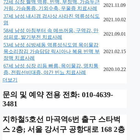
72세 심장 혈액 역류, 빈맥, 부정맥, 가슴두근
2021.11.09
거림, 가슴통증, 기외수축, 우울증 치료사례
37세 남성 내시경 검사상 사라진 역류성식도
2021.10.02
염
58세 남성 아침부터 속 메쓰꺼움, 구역감, 만
2021.09.01
성피로, 발기부전 치료사례
53세 남성 심방세동 역류성식도염 목이물감
목소리잠김 가슴답답 릭시아나 복용 빈맥 부
2021.02.15
정맥 치료사례
67세 남성 심장 리듬 빠름, 목이물감, 명치통
2020.10.22
증, 전립선비대증, 야간 빈뇨 치료사례
더보기
문의 및 예약 전용 전화: 010-4639-
3481
지하철5호선 마곡역6번 출구 스타벅
스 2층; 서울 강서구 공항대로 168 2층