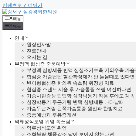
컨텐츠로 건너뛰기
메뉴
메뉴
안내
원장인사말
진료안내
오시는 길
부정맥 협심증 중풍예방
부정맥 심방세동 빈맥 심실조기수축 기외수축 가슴
협심증 가슴답답 혈관확장제가 안 들을때도 있다면
변이형협심증 한의원 속쓰림 위장병 치료
협심증 스텐트 시술 후 가슴통증 쓰림 여전하다면
가슴시린증상 답답함 심장박동기 착용 후에도 계속
심장박동기 두근거림 빈맥 심방세동 나타날때
가슴두근거림 왼쪽가슴통증 원인과 한방치료
중풍예방과 후유증개선
역류성식도염 위염 속쓰림
역류성식도염 위염
소화불량 체중감소 답이 보이지 않는다면