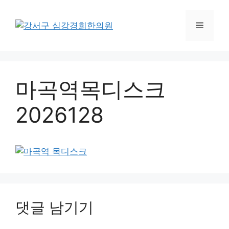
컨
텐
메
츠
로
뉴
건
너
마곡역목디스크
뛰
기
2026128
댓글 남기기