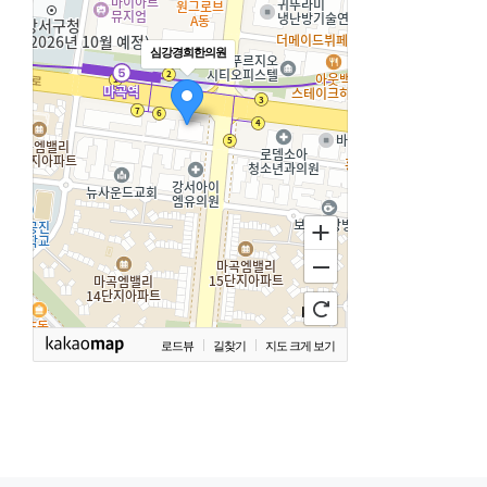
심강경희한의원
로드뷰
길찾기
지도 크게 보기