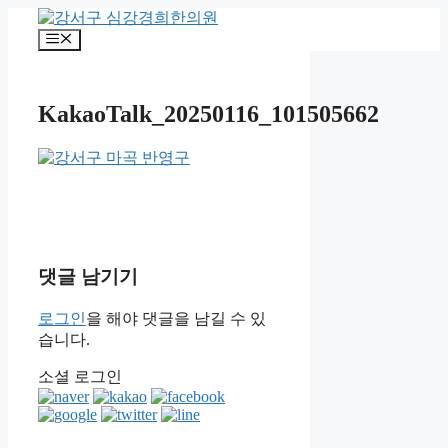
컨
텐
메
츠
뉴
로
건
KakaoTalk_20250116_101505662
너
뛰
기
댓글 남기기
로그인
을 해야 댓글을 남길 수 있
습니다.
소셜 로그인