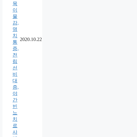
목
이
물
감,
명
치
2020.10.22
통
증,
전
립
선
비
대
증,
야
간
빈
뇨
치
료
사