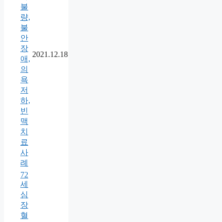
불
량,
불
안
장
2021.12.18
애,
의
욕
저
하,
빈
맥
치
료
사
례
72
세
심
장
혈