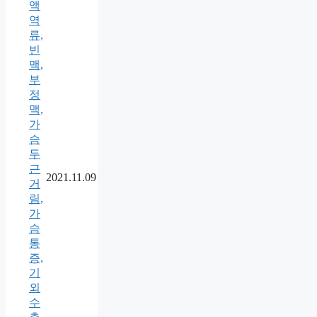
액
역
류,
빈
맥,
부
정
맥,
가
슴
두
근
2021.11.09
거
림,
가
슴
통
증,
기
외
수