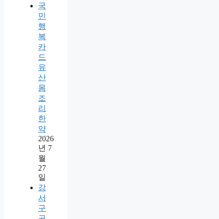
국
민
행
복
카
드
유
산
몸
조
리
한
약
2026
년 7
월
27
일
강
서
구
공