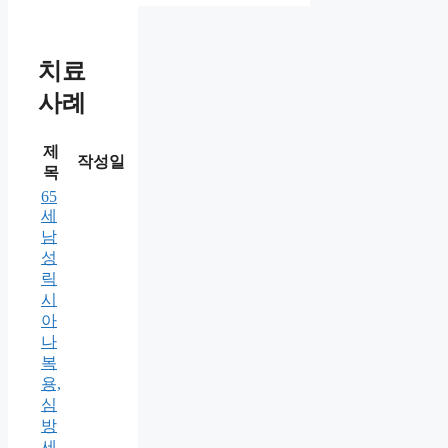
치료
사례
제
작성일
목
65
세
남
성
릭
시
아
나
복
용,
심
방
세