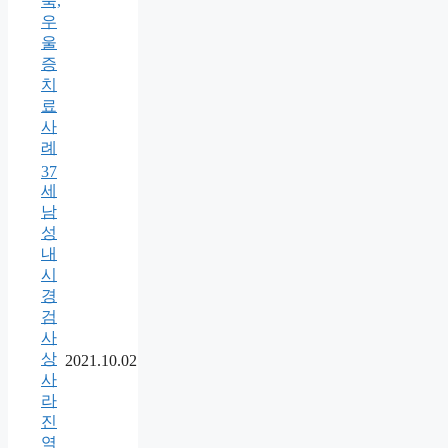
축,
우
울
증
치
료
사
례
37
세
남
성
내
시
경
검
사
상
2021.10.02
사
라
진
역