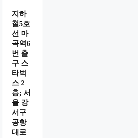
지하
철5호
선 마
곡역6
번 출
구 스
타벅
스 2
층; 서
울 강
서구
공항
대로