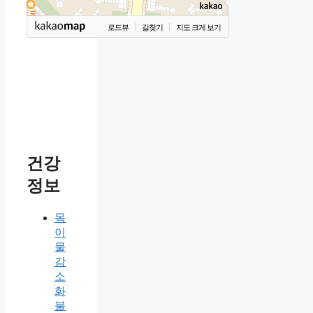
로드뷰
길찾기
지도 크게 보기
건강
정보
목
이
물
감
소
화
불