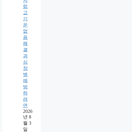
지
럽
고
기
운
없
음
해
결
과
심
장
병
예
방
하
려
면
2026
년 8
월 3
일