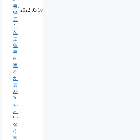
동,
2022.03.10
역
류
성
식
도
염
목
이
물
감
치
료
사
례
30
세
남
성
소
화