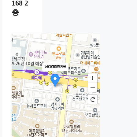
168 2
층
심강경희한의원