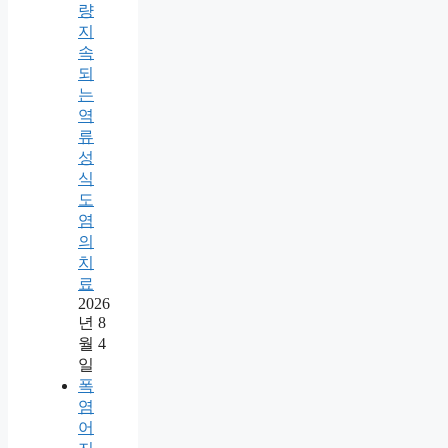
량
지
속
되
는
역
류
성
식
도
염
의
치
료
2026
년 8
월 4
일
폭
염
어