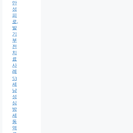
만
성
피
로,
발
기
부
전
치
료
사
례
53
세
남
성
심
방
세
동
역