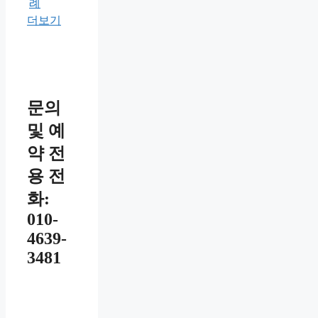
례
더보기
문의
및 예
약 전
용 전
화:
010-
4639-
3481