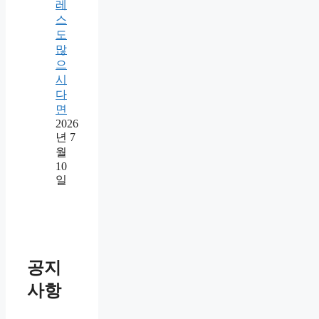
레
스
도
많
으
시
다
면
2026
년 7
월
10
일
공지
사항