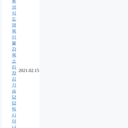
류
성
식
도
염
목
이
물
감
목
소
리
2021.02.15
잠
김
가
슴
답
답
릭
시
아
나