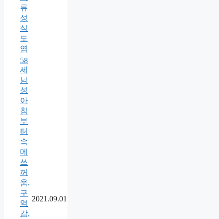
류
성
식
도
염
58
세
남
성
아
침
부
터
속
메
쓰
꺼
움,
구
2021.09.01
역
감,