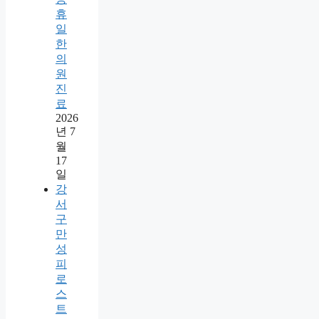
휴
일
한
의
원
진
료
2026
년 7
월
17
일
강
서
구
만
성
피
로
스
트