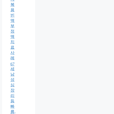
복
용
빈
맥
부
정
맥
치
료
사
례
67
세
남
성
심
장
리
듬
빠
름,