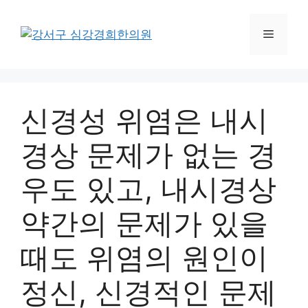
컨
텐
메
츠
로
뉴
건
너
신경성 위염은 내시
뛰
기
경상 문제가 없는 경
우도 있고, 내시경상
약간의 문제가 있을
때도 위염의 원인이
정신, 신경적인 문제