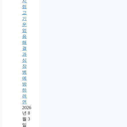
지
럽
고
기
운
없
음
해
결
과
심
장
병
예
방
하
려
면
2026
년 8
월 3
일