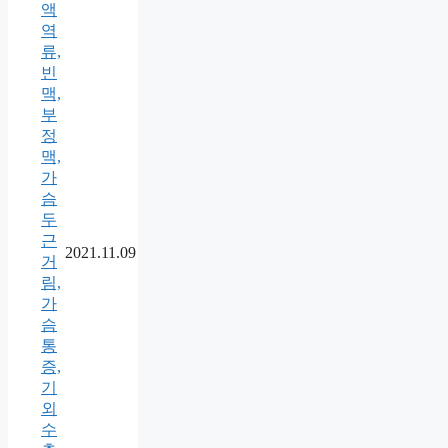
액
역
류,
빈
맥,
부
정
맥,
가
슴
두
근
2021.11.09
거
림,
가
슴
통
증,
기
외
수