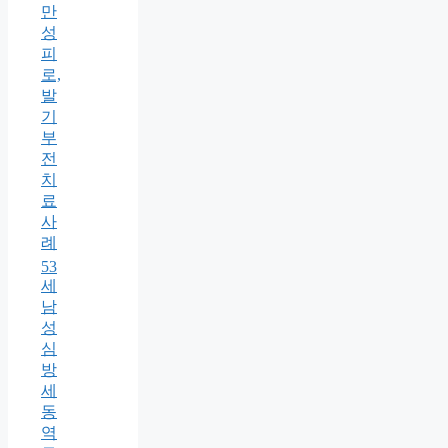
만
성
피
로,
발
기
부
전
치
료
사
례
53
세
남
성
심
방
세
동
역