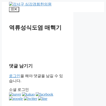
컨
텐
메
츠
뉴
로
건
역류성식도염 매핵기
너
뛰
기
댓글 남기기
로그인
을 해야 댓글을 남길 수 있
습니다.
소셜 로그인