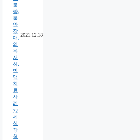
불
량,
불
안
장
2021.12.18
애,
의
욕
저
하,
빈
맥
치
료
사
례
72
세
심
장
혈