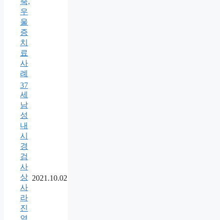
축,
우
울
증
치
료
사
례
37
세
남
성
내
시
경
검
사
상
2021.10.02
사
라
진
역