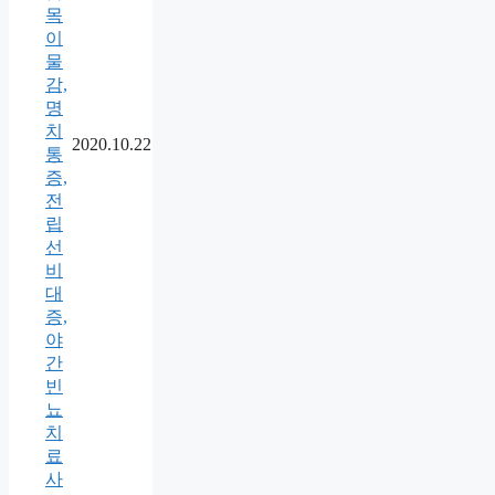
목
이
물
감,
명
치
2020.10.22
통
증,
전
립
선
비
대
증,
야
간
빈
뇨
치
료
사