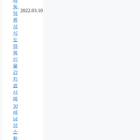
세
동,
2022.03.10
역
류
성
식
도
염
목
이
물
감
치
료
사
례
30
세
남
성
소
화