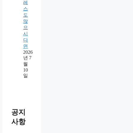
레
스
도
많
으
시
다
면
2026
년 7
월
10
일
공지
사항