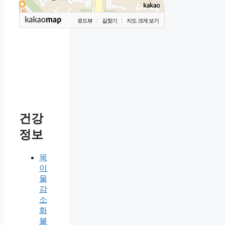
로드뷰
길찾기
지도 크게 보기
건강
정보
목
이
물
감
소
화
불