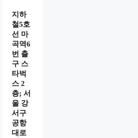
지하
철5호
선 마
곡역6
번 출
구 스
타벅
스 2
층; 서
울 강
서구
공항
대로