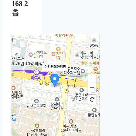
168 2
층
심강경희한의원