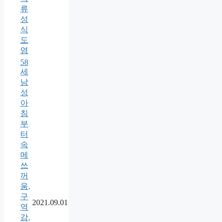
류
성
식
도
염
58
세
남
성
아
침
부
터
속
메
쓰
꺼
움,
구
2021.09.01
역
감,