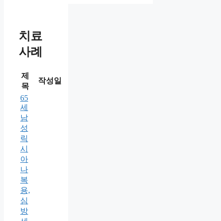
치료
사례
제
작성일
목
65
세
남
성
릭
시
아
나
복
용,
심
방