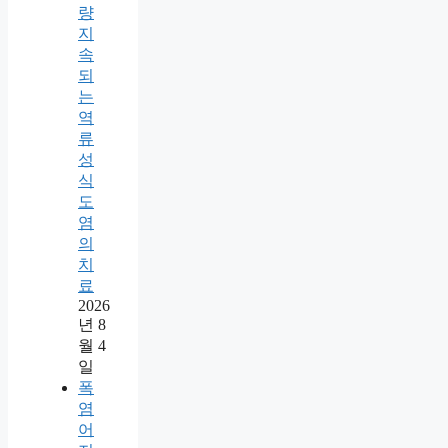
량
지
속
되
는
역
류
성
식
도
염
의
치
료
2026
년 8
월 4
일
폭
염
어