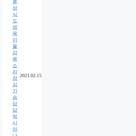
류
성
식
도
염
목
이
물
감
목
소
리
2021.02.15
잠
김
가
슴
답
답
릭
시
아
나