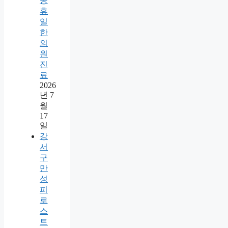
공
휴
일
한
의
원
진
료
2026
년 7
월
17
일
강
서
구
만
성
피
로
스
트