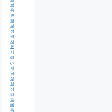
복
용
빈
맥
부
정
맥
치
료
사
례
67
세
남
성
심
장
리
듬
빠
름,