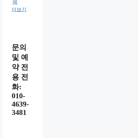
례
더보기
문의
및 예
약 전
용 전
화:
010-
4639-
3481