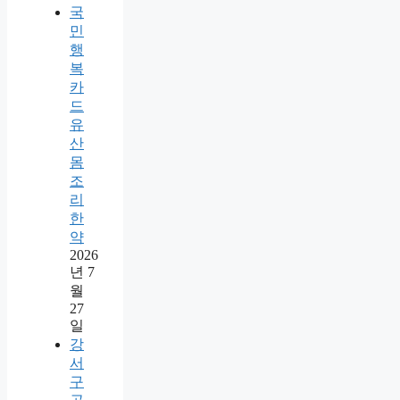
국
민
행
복
카
드
유
산
몸
조
리
한
약
2026
년 7
월
27
일
강
서
구