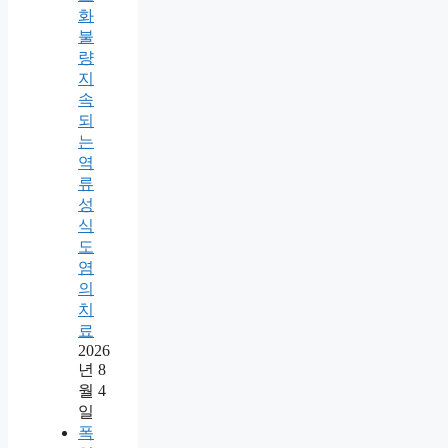
화
불
량
지
속
되
는
역
류
성
식
도
염
의
치
료
2026
년 8
월 4
일
폭