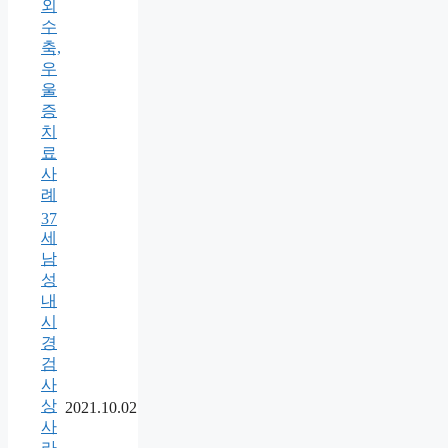
외
수
축,
우
울
증
치
료
사
례
37
세
남
성
내
시
경
검
사
상
2021.10.02
사
라