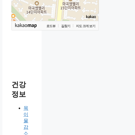
로드뷰
길찾기
지도 크게 보기
건강
정보
목
이
물
감
소