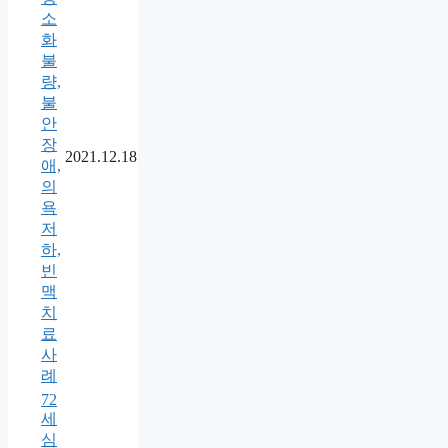
소
화
불
량,
불
안
장
2021.12.18
애,
의
욕
저
하,
빈
맥
치
료
사
례
72
세
심