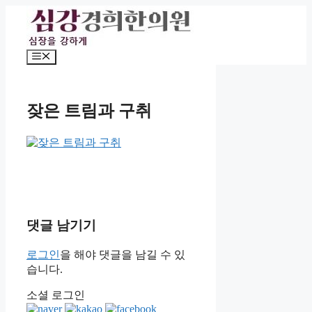
컨
텐
츠
로
메
건
뉴
너
뛰
잦은 트림과 구취
기
댓글 남기기
로그인
을 해야 댓글을 남길 수 있
습니다.
소셜 로그인