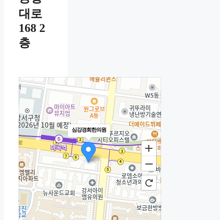
대로
168 2
층
심강경희한의원