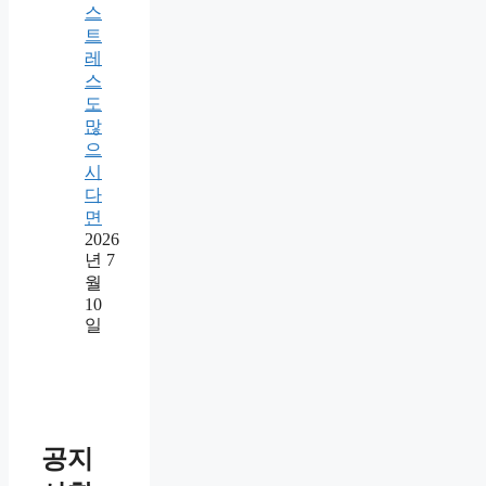
스
트
레
스
도
많
으
시
다
면
2026
년 7
월
10
일
공지