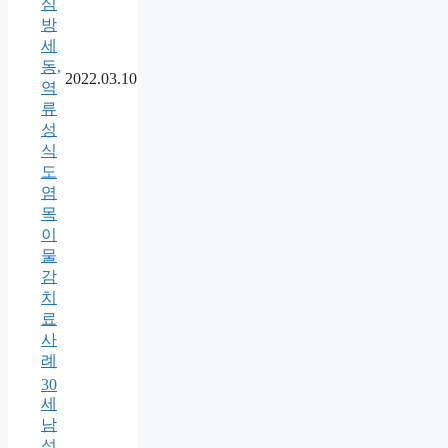
심
방
세
동,
2022.03.10
역
류
성
식
도
염
목
이
물
감
치
료
사
례
30
세
남
성