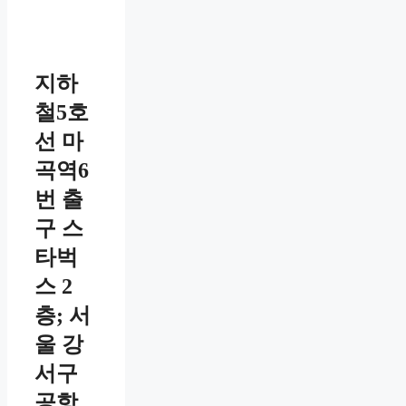
지하
철5호
선 마
곡역6
번 출
구 스
타벅
스 2
층; 서
울 강
서구
공항