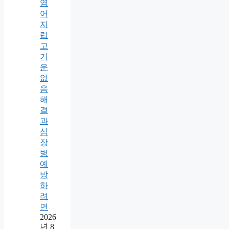
염
어
지
럽
고
기
운
없
음
해
결
과
심
장
병
예
방
하
려
면
2026
년 8