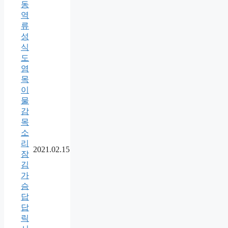
동
역
류
성
식
도
염
목
이
물
감
목
소
리
2021.02.15
잠
김
가
슴
답
답
릭