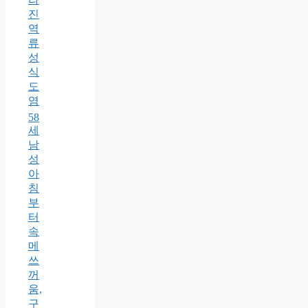
진
역
류
성
식
도
염
58
세
남
성
아
침
부
터
속
메
쓰
꺼
움,
구