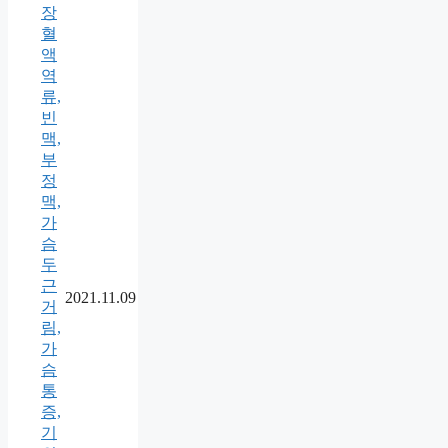
장
혈
액
역
류,
빈
맥,
부
정
맥,
가
슴
두
근
2021.11.09
거
림,
가
슴
통
증,
기