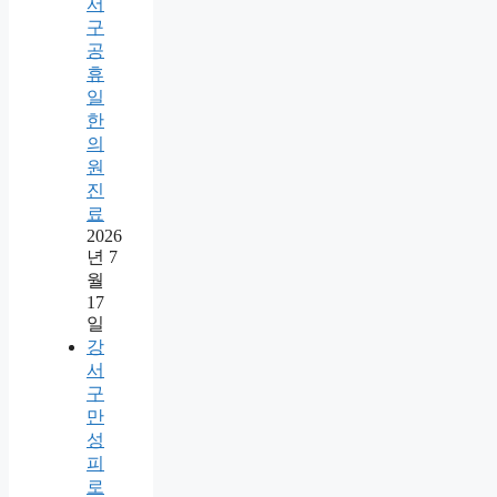
서
구
공
휴
일
한
의
원
진
료
2026
년 7
월
17
일
강
서
구
만
성
피
로