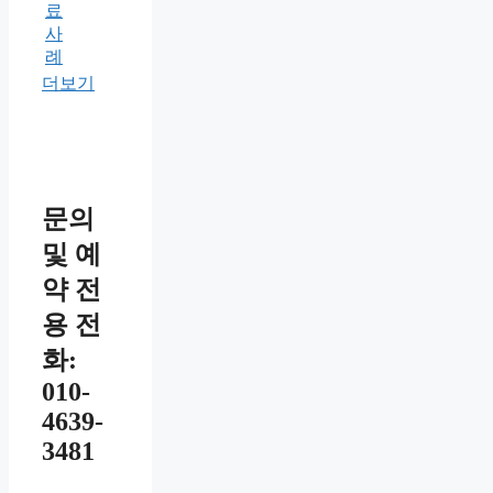
료
사
례
더보기
문의
및 예
약 전
용 전
화:
010-
4639-
3481