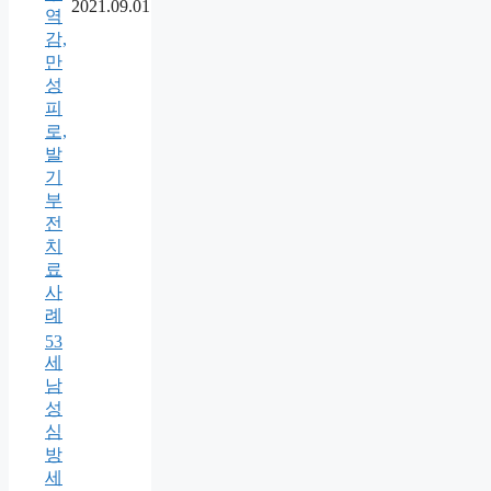
2021.09.01
역
감,
만
성
피
로,
발
기
부
전
치
료
사
례
53
세
남
성
심
방
세