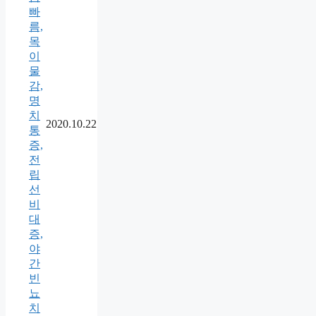
빠
름,
목
이
물
감,
명
치
2020.10.22
통
증,
전
립
선
비
대
증,
야
간
빈
뇨
치