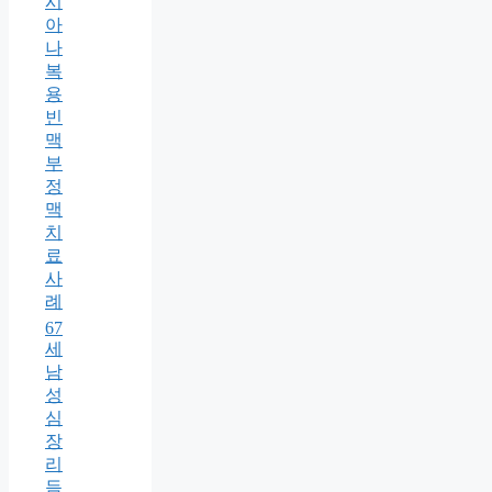
시
아
나
복
용
빈
맥
부
정
맥
치
료
사
례
67
세
남
성
심
장
리
듬