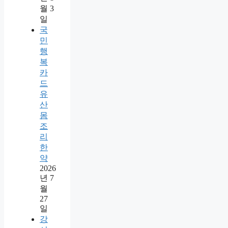
월 3
일
국
민
행
복
카
드
유
산
몸
조
리
한
약
2026
년 7
월
27
일
강