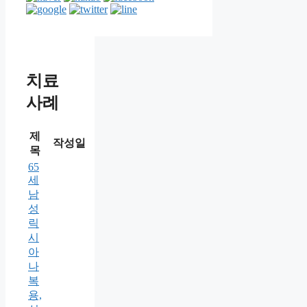
치료
사례
제
작성일
목
65
세
남
성
릭
시
아
나
복
용,